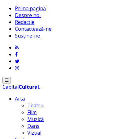
Prima pagină
Despre noi
Redacție
Contactează-ne
Susține-ne
Menu
Capital
Cultural
.
Arta
Teatru
Film
Muzică
Dans
Vizual