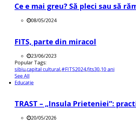
Ce e mai greu? Să pleci sau să ră
08/05/2024
FITS, parte din miracol
23/06/2023
Popular Tags:
sibiu
,
capital cultural
,
#FITS2024
,
fits30
,
10 ani
See All
Educație
TRAST – „Insula Prieteniei”: practi
20/05/2026