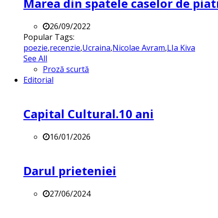
Marea din spatele caselor de pia
26/09/2022
Popular Tags:
poezie
,
recenzie
,
Ucraina
,
Nicolae Avram
,
LIa Kiva
See All
Proză scurtă
Editorial
Capital Cultural.10 ani
16/01/2026
Darul prieteniei
27/06/2024