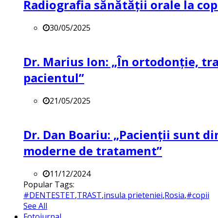
Radiografia sănătății orale la co
30/05/2025
Dr. Marius Ion: „În ortodonție, t
pacientul”
21/05/2025
Dr. Dan Boariu: „Pacienții sunt di
moderne de tratament”
11/12/2024
Popular Tags:
#DENTESTET
,
TRAST
,
insula prieteniei
,
Rosia
,
#copii
See All
Fotojurnal