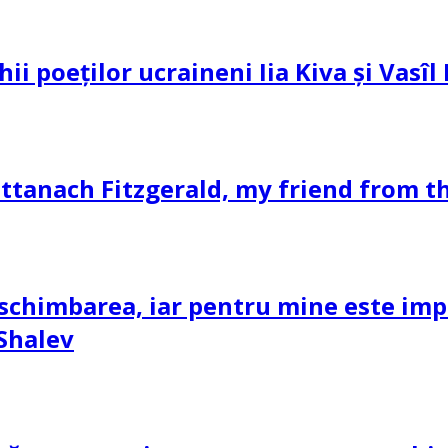
hii poeților ucraineni Iia Kiva și Vasî
ttanach Fitzgerald, my friend from th
schimbarea, iar pentru mine este impor
 Shalev