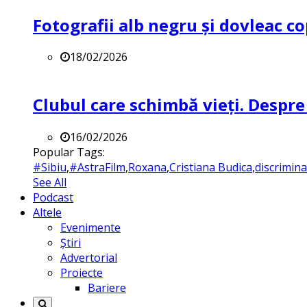
Fotografii alb negru și dovleac co
18/02/2026
Clubul care schimbă vieți. Despre
16/02/2026
Popular Tags:
#Sibiu
,
#AstraFilm
,
Roxana
,
Cristiana Budica
,
discrimin
See All
Podcast
Altele
Evenimente
Știri
Advertorial
Proiecte
Bariere