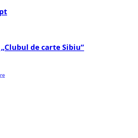
pt
 „Clubul de carte Sibiu”
are