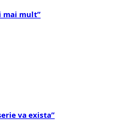
și mai mult”
erie va exista”