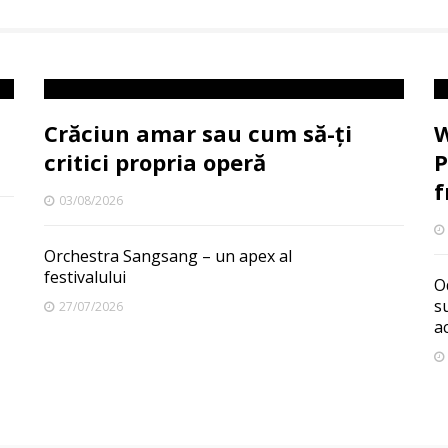
Crăciun amar sau cum să-ți
W
critici propria operă
P
f
03/08/2026
Orchestra Sangsang – un apex al
festivalului
O
s
27/07/2026
a