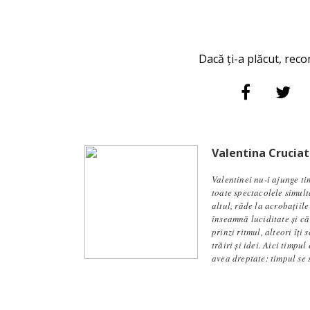
Dacă ți-a plăcut, reco
Valentina Cruciat
Valentinei nu-i ajunge ti
toate spectacolele simult
altul, râde la acrobațiil
înseamnă luciditate și că
prinzi ritmul, alteori îți
trăiri și idei. Aici timpu
avea dreptate: timpul se s