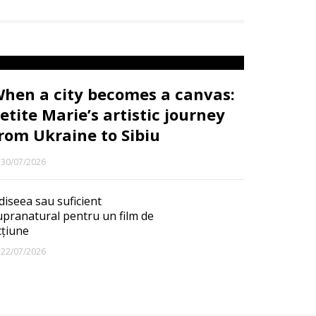
hen a city becomes a canvas:
etite Marie’s artistic journey
rom Ukraine to Sibiu
30/07/2026
diseea sau suficient
upranatural pentru un film de
cțiune
22/07/2026