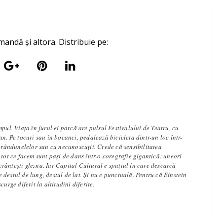
mandă și altora. Distribuie pe:
mpul. Viața în jurul ei parcă are pulsul Festivalului de Teatru, cu
an. Pe tocuri sau în bocanci, pedalează bicicleta dintr-un loc într-
e rândunelelor sau cu necunoscuții. Crede că sensibilitatea
 tot ce facem sunt pași de dans într-o coregrafie gigantică: uneori
 scrântești glezna. Iar Capital Cultural e spațiul în care descarcă
l e destul de lung, destul de lat. Și nu e punctuală. Pentru că Einstein
curge diferit la altitudini diferite.