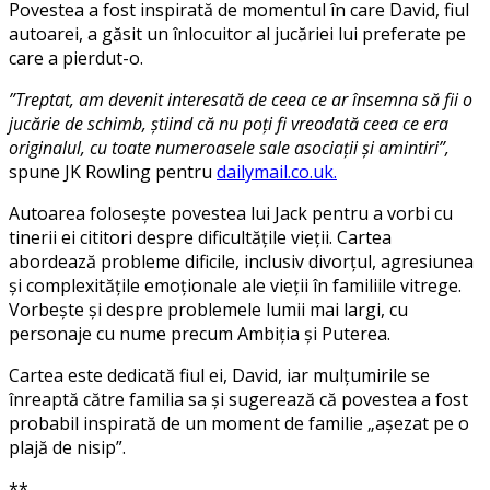
Povestea a fost inspirată de momentul în care David, fiul
autoarei, a găsit un înlocuitor al jucăriei lui preferate pe
care a pierdut-o.
”Treptat, am devenit interesată de ceea ce ar însemna să fii o
jucărie de schimb, știind că nu poți fi vreodată ceea ce era
originalul, cu toate numeroasele sale asociații și amintiri”,
spune JK Rowling pentru
dailymail.co.uk.
Autoarea folosește povestea lui Jack pentru a vorbi cu
tinerii ei cititori despre dificultățile vieții. Cartea
abordează probleme dificile, inclusiv divorțul, agresiunea
și complexitățile emoționale ale vieții în familiile vitrege.
Vorbește și despre problemele lumii mai largi, cu
personaje cu nume precum Ambiția și Puterea.
Cartea este dedicată fiul ei, David, iar mulțumirile se
înreaptă către familia sa și sugerează că povestea a fost
probabil inspirată de un moment de familie „așezat pe o
plajă de nisip”.
**