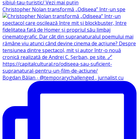
Christopher Nolan transformă „Odiseea” într-un spe
Bogdan Bălan - @temporarychallenged , jurnalist cu