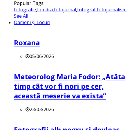
Popular Tags:
fotografie
,
Londra
,
fotojurnal
,
fotograf
,
fotojurnalism
See All
Oameni și Locuri
Roxana
05/06/2026
Meteorolog Maria Fodor: „Atâta
timp cât vor fi nori pe cer,
această meserie va exista”
23/03/2026
Fotografii alb negru și dovleac