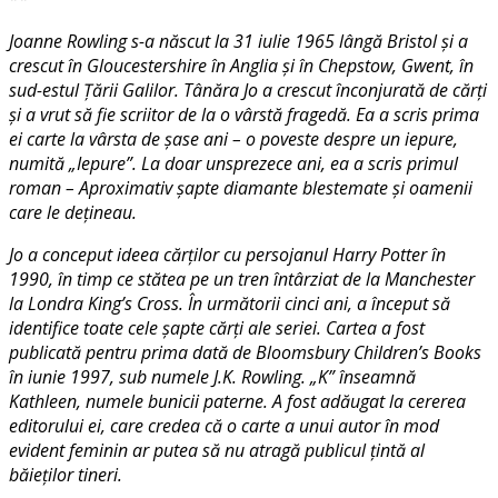
Joanne Rowling s-a născut la 31 iulie 1965 lângă Bristol și a
crescut în Gloucestershire în Anglia și în Chepstow, Gwent, în
sud-estul Țării Galilor. Tânăra Jo a crescut înconjurată de cărți
și a vrut să fie scriitor de la o vârstă fragedă. Ea a scris prima
ei carte la vârsta de șase ani – o poveste despre un iepure,
numită „Iepure”. La doar unsprezece ani, ea a scris primul
roman – Aproximativ șapte diamante blestemate și oamenii
care le dețineau.
Jo a conceput ideea cărților cu persojanul Harry Potter în
1990, în timp ce stătea pe un tren întârziat de la Manchester
la Londra King’s Cross. În următorii cinci ani, a început să
identifice toate cele șapte cărți ale seriei. Cartea a fost
publicată pentru prima dată de Bloomsbury Children’s Books
în iunie 1997, sub numele J.K. Rowling. „K” înseamnă
Kathleen, numele bunicii paterne. A fost adăugat la cererea
editorului ei, care credea că o carte a unui autor în mod
evident feminin ar putea să nu atragă publicul țintă al
băieților tineri.