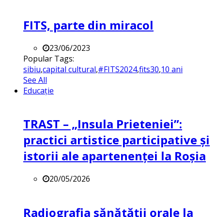
FITS, parte din miracol
23/06/2023
Popular Tags:
sibiu
,
capital cultural
,
#FITS2024
,
fits30
,
10 ani
See All
Educație
TRAST – „Insula Prieteniei”:
practici artistice participative și
istorii ale apartenenței la Roșia
20/05/2026
Radiografia sănătății orale la