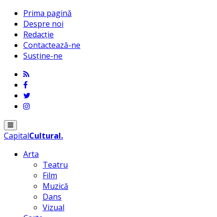
Prima pagină
Despre noi
Redacție
Contactează-ne
Susține-ne
Menu
Capital
Cultural
.
Arta
Teatru
Film
Muzică
Dans
Vizual