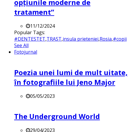
opțiunile moderne de
tratament”
11/12/2024
Popular Tags:
#DENTESTET
,
TRAST
,
insula prieteniei
,
Rosia
,
#copii
See All
Fotojurnal
Poezia unei lumi de mult uitate,
în fotografiile lui Jeno Major
05/05/2023
The Underground World
29/04/2023