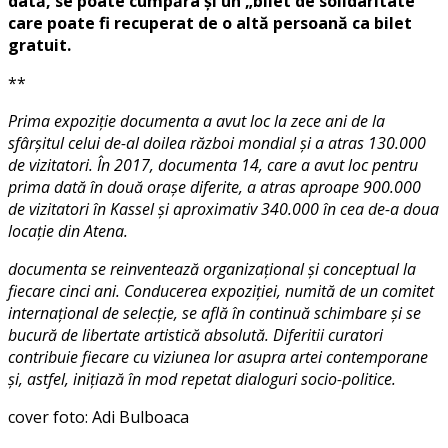
dată, se poate cumpăra și un „bilet de solidaritate”
care poate fi recuperat de o altă persoană ca bilet
gratuit.
**
Prima expoziție documenta a avut loc la zece ani de la
sfârșitul celui de-al doilea război mondial și a atras 130.000
de vizitatori. În 2017, documenta 14, care a avut loc pentru
prima dată în două orașe diferite, a atras aproape 900.000
de vizitatori în Kassel și aproximativ 340.000 în cea de-a doua
locație din Atena.
documenta se reinventează organizațional și conceptual la
fiecare cinci ani. Conducerea expoziției, numită de un comitet
internațional de selecție, se află în continuă schimbare și se
bucură de libertate artistică absolută. Diferitii curatori
contribuie fiecare cu viziunea lor asupra artei contemporane
și, astfel, inițiază în mod repetat dialoguri socio-politice.
cover foto: Adi Bulboaca