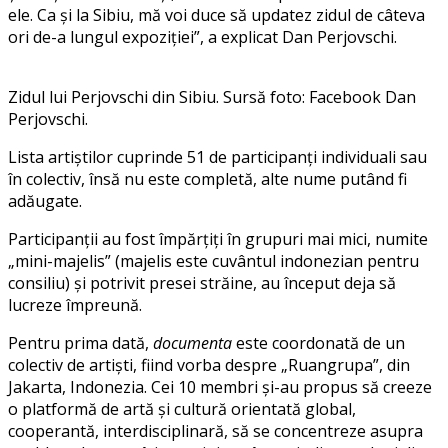
ele. Ca și la Sibiu, mă voi duce să updatez zidul de câteva
ori de-a lungul expoziției”, a explicat Dan Perjovschi.
Zidul lui Perjovschi din Sibiu. Sursă foto: Facebook Dan
Perjovschi.
Lista artiștilor cuprinde 51 de participanți individuali sau
în colectiv, însă nu este completă, alte nume putând fi
adăugate.
Participanții au fost împărțiți în grupuri mai mici, numite
„mini-majelis” (majelis este cuvântul indonezian pentru
consiliu) și potrivit presei străine, au început deja să
lucreze împreună.
Pentru prima dată,
documenta
este coordonată de un
colectiv de artiști, fiind vorba despre „Ruangrupa”, din
Jakarta, Indonezia. Cei 10 membri și-au propus să creeze
o platformă de artă și cultură orientată global,
cooperantă, interdisciplinară, să se concentreze asupra