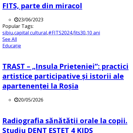
FITS, parte din miracol
23/06/2023
Popular Tags:
sibiu
,
capital cultural
,
#FITS2024
,
fits30
,
10 ani
See All
Educație
TRAST – „Insula Prieteniei”: practici
artistice participative și istorii ale
apartenenței la Roșia
20/05/2026
Radiografia sănătății orale la copii.
Studiu DENT ESTET 4 KIDS