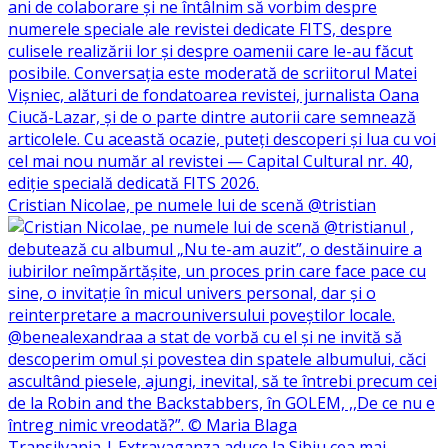
Cristian Nicolae, pe numele lui de scenă @tristian
Transilvania | Extravaganza aduce la Sibiu cea mai