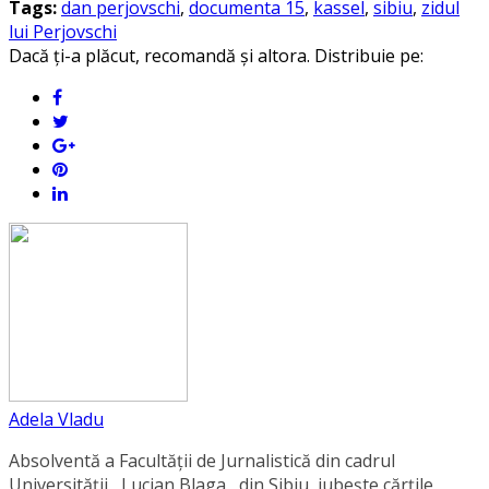
Tags:
dan perjovschi
,
documenta 15
,
kassel
,
sibiu
,
zidul
lui Perjovschi
Dacă ți-a plăcut, recomandă și altora. Distribuie pe:
Adela Vladu
Absolventă a Facultății de Jurnalistică din cadrul
Universității ,,Lucian Blaga,, din Sibiu, iubește cărțile,