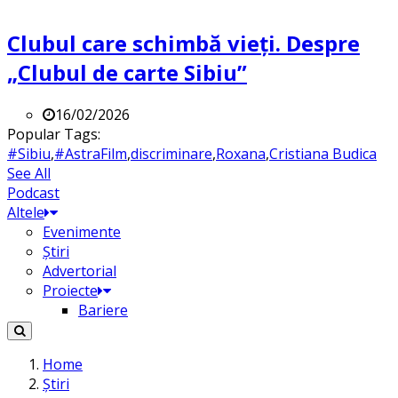
Clubul care schimbă vieți. Despre
„Clubul de carte Sibiu”
16/02/2026
Popular Tags:
#Sibiu
,
#AstraFilm
,
discriminare
,
Roxana
,
Cristiana Budica
See All
Podcast
Altele
Evenimente
Știri
Advertorial
Proiecte
Bariere
Home
Știri