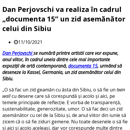
Dan Perjovschi va realiza în cadrul
„documenta 15” un zid asemănător
celui din Sibiu
11/10/2021
Dan Perjovschi
se numără printre artistii care vor expune,
anul viitor, în cadrul uneia dintre cele mai importante
expoziții de artă contemporană,
documenta 15
, urmând să
deseneze la Kassel, Germania, un zid asemănător celui din
Sibiu.
„O să fac un zid geamăn cu ăsta din Sibiu, o să fie un
twin
wall
cu desene care să corespundă și acolo și aici, pe
temele principale de reflecție. E vorba de transparență,
sustenabilitate, generozitate, umor. O să fac deci un zid
asemănător cu cel de la Sibiu și, de anul viitor din iunie să
zicem că o să fie ziduri gemene. Nu toate desenele o să fie
și aici și acolo aceleași, dar vor corespunde multe dintre