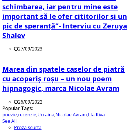
schimbarea, iar pentru mine este
important să le ofer cititorilor și un
pic de speranță”- Interviu cu Zeruya
Shalev
27/09/2023
Marea din spatele caselor de piatră
cu acoperiș roșu – un nou poem
hipnagogic, marca Nicolae Avram
26/09/2022
Popular Tags:
poezie
,
recenzie
,
Ucraina
,
Nicolae Avram
,
LIa Kiva
See All
Proză scurtă