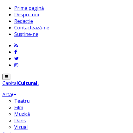
Prima pagină
Despre noi
Redacție
Contactează-ne
Susține-ne
Menu
Capital
Cultural
.
Arta
Teatru
Film
Muzică
Dans
Vizual