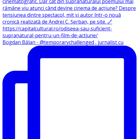
Bogdan Bălan - @temporarychallenged , jurnalist cu