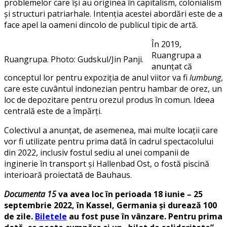
problemelor care își au originea în capitalism, colonialism
și structuri patriarhale. Intenția acestei abordări este de a
face apel la oameni dincolo de publicul tipic de artă.
În 2019,
Ruangrupa a
Ruangrupa.
Photo: Gudskul/Jin Panji.
anunțat că
conceptul lor pentru expoziția de anul viitor va fi
lumbung
,
care este cuvântul indonezian pentru hambar de orez, un
loc de depozitare pentru orezul produs în comun. Ideea
centrală este de a împărți.
Colectivul a anunțat, de asemenea, mai multe locații care
vor fi utilizate pentru prima dată în cadrul spectacolului
din 2022, inclusiv fostul sediu al unei companii de
inginerie în transport și Hallenbad Ost, o fostă piscină
interioară proiectată de Bauhaus.
Documenta 15
va avea loc în perioada 18 iunie – 25
septembrie 2022, în Kassel, Germania
și durează 100
de zile.
Biletele
au fost puse în vânzare. Pentru prima