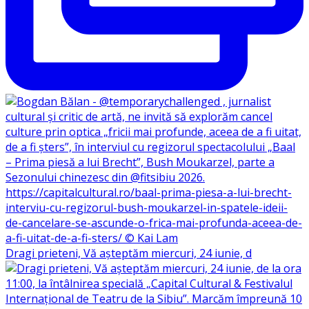
Dragi prieteni, Vă așteptăm miercuri, 24 iunie, d