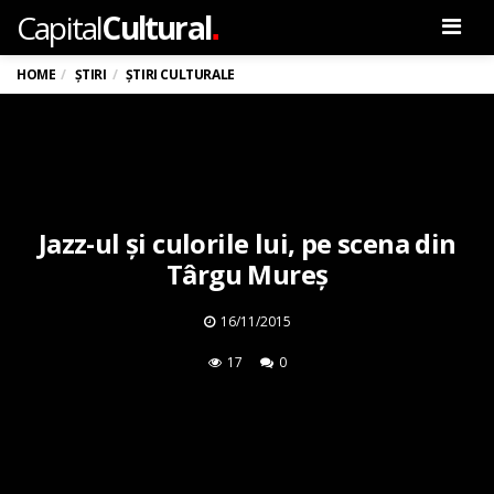
.
Capital
Cultural
Men
HOME
ȘTIRI
ȘTIRI CULTURALE
Jazz-ul și culorile lui, pe scena din
Târgu Mureș
16/11/2015
17
0