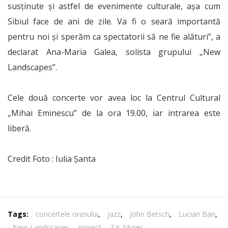
susținute și astfel de evenimente culturale, așa cum
Sibiul face de ani de zile. Va fi o seară importantă
pentru noi și sperăm ca spectatorii să ne fie alături”, a
declarat Ana-Maria Galea, solista grupului „New
Landscapes”.
Cele două concerte vor avea loc la Centrul Cultural
„Mihai Eminescu” de la ora 19.00, iar intrarea este
liberă.
Credit Foto : Iulia Șanta
Tags:
concertele orasului
,
jazz
,
John Betsch
,
Lucian Ban
,
New Landscapes
,
proiect
,
Tg. Mures