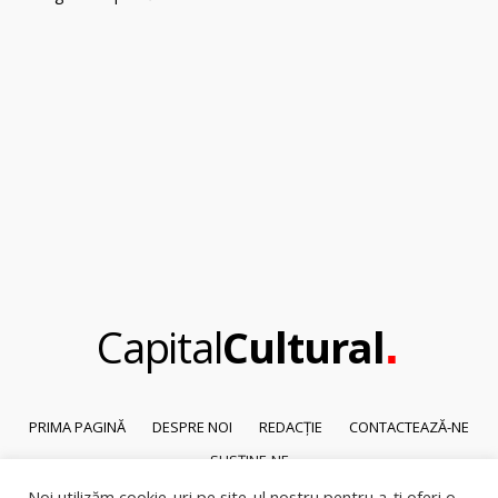
.
Capital
Cultural
PRIMA PAGINĂ
DESPRE NOI
REDACȚIE
CONTACTEAZĂ-NE
SUSȚINE-NE
Noi utilizăm cookie-uri pe site-ul nostru pentru a-ți oferi o