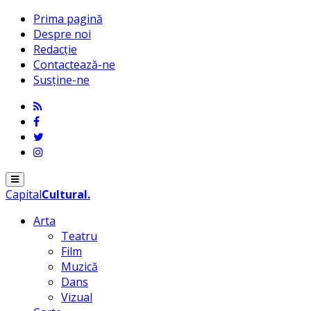
Prima pagină
Despre noi
Redacție
Contactează-ne
Susține-ne
Menu
Capital
Cultural
.
Arta
Teatru
Film
Muzică
Dans
Vizual