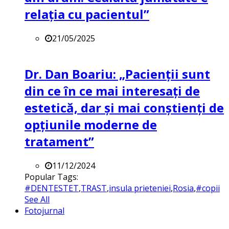
relația cu pacientul”
21/05/2025
Dr. Dan Boariu: „Pacienții sunt
din ce în ce mai interesați de
estetică, dar și mai conștienți de
opțiunile moderne de
tratament”
11/12/2024
Popular Tags:
#DENTESTET
,
TRAST
,
insula prieteniei
,
Rosia
,
#copii
See All
Fotojurnal