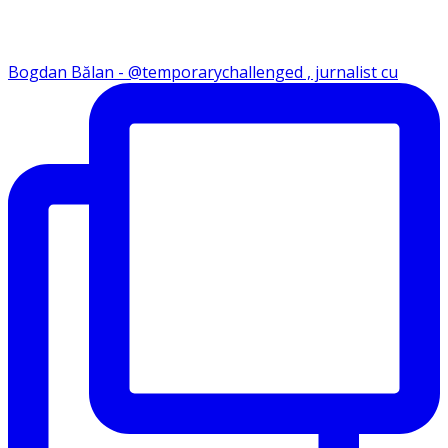
Bogdan Bălan - @temporarychallenged , jurnalist cu