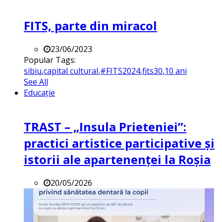
FITS, parte din miracol
23/06/2023
Popular Tags:
sibiu
,
capital cultural
,
#FITS2024
,
fits30
,
10 ani
See All
Educație
TRAST – „Insula Prieteniei”:
practici artistice participative și
istorii ale apartenenței la Roșia
20/05/2026