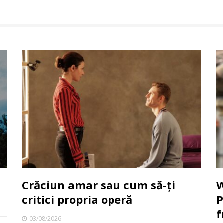
Crăciun amar sau cum să-ți
W
critici propria operă
P
f
03/08/2026