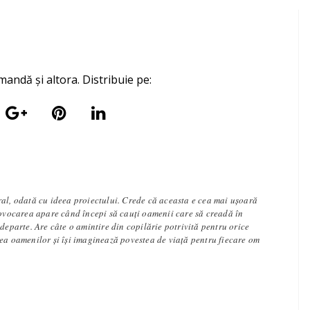
mandă și altora. Distribuie pe:
ral, odată cu ideea proiectului. Crede că aceasta e cea mai ușoară
rovocarea apare când începi să cauți oamenii care să creadă în
 departe. Are câte o amintire din copilărie potrivită pentru orice
tea oamenilor și își imaginează povestea de viață pentru fiecare om