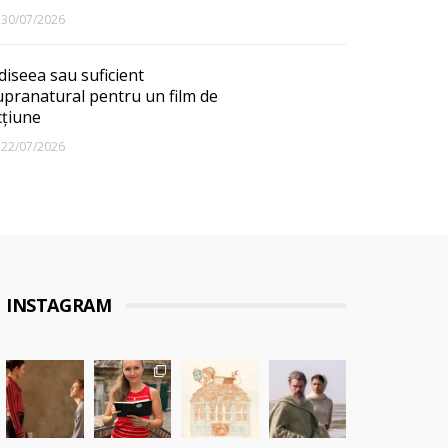
30/07/2026
diseea sau suficient
upranatural pentru un film de
cțiune
22/07/2026
INSTAGRAM