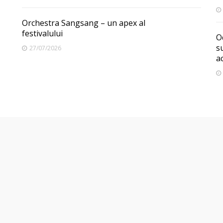
Orchestra Sangsang – un apex al
festivalului
O
s
27/07/2026
a