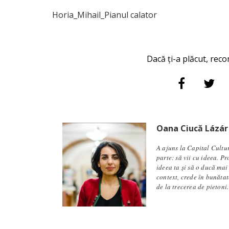
Horia_Mihail_Pianul calator
Dacă ți-a plăcut, reco
Oana Ciucă Lázár
A ajuns la Capital Cultu
parte: să vii cu ideea. P
ideea ta și să o ducă mai
context, crede în bunăta
de la trecerea de pietoni.