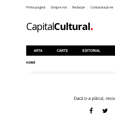
Prima pagină
Despre noi
Redacție
Contactează-ne
.
Capital
Cultural
ARTA
CARTE
EDITORIAL
HOME
Dacă ți-a plăcut, reco