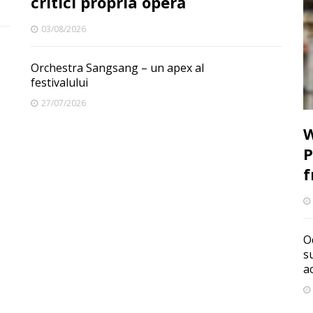
critici propria operă
03/08/2026
Orchestra Sangsang – un apex al
festivalului
27/07/2026
W
P
f
O
s
a