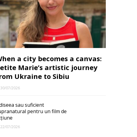
hen a city becomes a canvas:
etite Marie’s artistic journey
rom Ukraine to Sibiu
30/07/2026
diseea sau suficient
upranatural pentru un film de
cțiune
22/07/2026