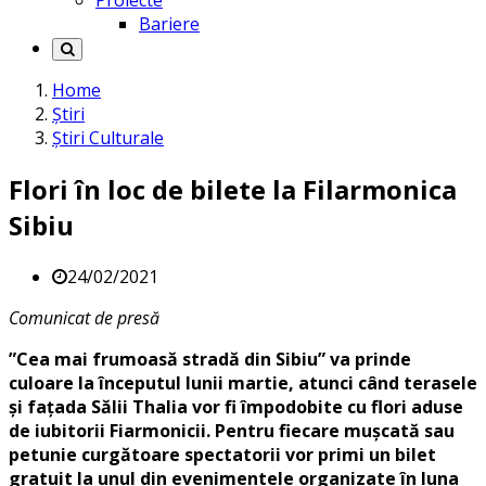
Proiecte
Bariere
Home
Știri
Știri Culturale
Flori în loc de bilete la Filarmonica
Sibiu
24/02/2021
Comunicat de presă
”Cea mai frumoasă stradă din Sibiu” va prinde
culoare la începutul lunii martie, atunci când terasele
și fațada Sălii Thalia vor fi împodobite cu flori aduse
de iubitorii Fiarmonicii. Pentru fiecare mușcată sau
petunie curgătoare spectatorii vor primi un bilet
gratuit la unul din evenimentele organizate în luna