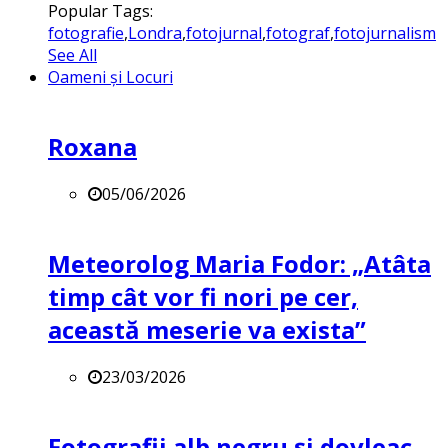
Popular Tags:
fotografie
,
Londra
,
fotojurnal
,
fotograf
,
fotojurnalism
See All
Oameni și Locuri
Roxana
05/06/2026
Meteorolog Maria Fodor: „Atâta
timp cât vor fi nori pe cer,
această meserie va exista”
23/03/2026
Fotografii alb negru și dovleac