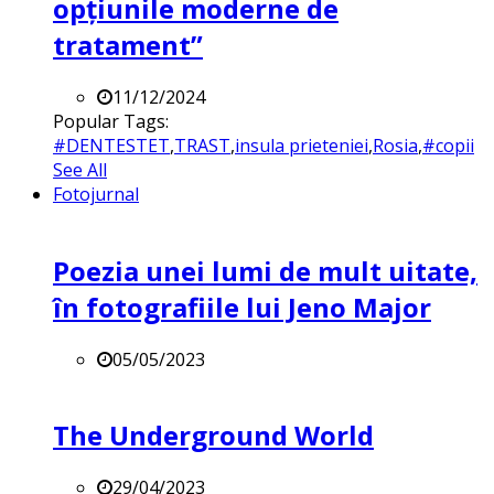
opțiunile moderne de
tratament”
11/12/2024
Popular Tags:
#DENTESTET
,
TRAST
,
insula prieteniei
,
Rosia
,
#copii
See All
Fotojurnal
Poezia unei lumi de mult uitate,
în fotografiile lui Jeno Major
05/05/2023
The Underground World
29/04/2023