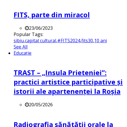
FITS, parte din miracol
23/06/2023
Popular Tags:
sibiu
,
capital cultural
,
#FITS2024
,
fits30
,
10 ani
See All
Educație
TRAST – „Insula Prieteniei”:
practici artistice participative și
istorii ale apartenenței la Roșia
20/05/2026
Radiografia sănătății orale la