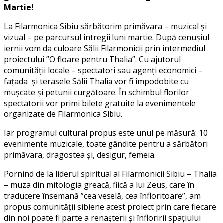
Martie!
La Filarmonica Sibiu sărbătorim primăvara – muzical și
vizual – pe parcursul întregii luni martie. După cenușiul
iernii vom da culoare Sălii Filarmonicii prin intermediul
proiectului ”O floare pentru Thalia”. Cu ajutorul
comunității locale – spectatori sau agenți economici –
fațada și terasele Sălii Thalia vor fi împodobite cu
mușcate și petunii curgătoare. În schimbul florilor
spectatorii vor primi bilete gratuite la evenimentele
organizate de Filarmonica Sibiu.
Iar programul cultural propus este unul pe măsură: 10
evenimente muzicale, toate gândite pentru a sărbători
primăvara, dragostea și, desigur, femeia.
Pornind de la liderul spiritual al Filarmonicii Sibiu – Thalia
– muza din mitologia greacă, fiică a lui Zeus, care în
traducere însemană ”cea veselă, cea înfloritoare”, am
propus comunității sibiene acest proiect prin care fiecare
din noi poate fi parte a renașterii și înfloririi spațiului