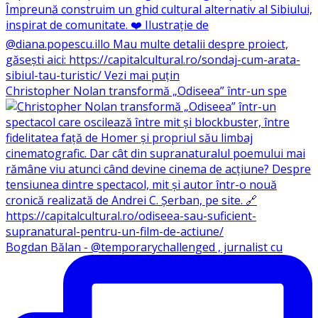
Christopher Nolan transformă „Odiseea” într-un spe
Bogdan Bălan - @temporarychallenged , jurnalist cu