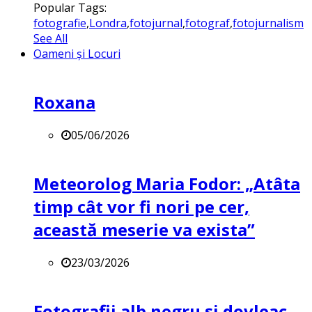
Popular Tags:
fotografie
,
Londra
,
fotojurnal
,
fotograf
,
fotojurnalism
See All
Oameni și Locuri
Roxana
05/06/2026
Meteorolog Maria Fodor: „Atâta
timp cât vor fi nori pe cer,
această meserie va exista”
23/03/2026
Fotografii alb negru și dovleac