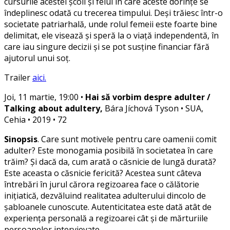
cursurile acestei școli și felul în care aceste dorințe se
îndeplinesc odată cu trecerea timpului. Deși trăiesc într-o
societate patriarhală, unde rolul femeii este foarte bine
delimitat, ele visează și speră la o viață independentă, în
care iau singure decizii și se pot susține financiar fără
ajutorul unui soț.
Trailer
aici.
Joi, 11 martie, 19:00 •
Hai să vorbim despre adulter /
Talking about adultery,
Bára Jíchová Tyson • SUA,
Cehia • 2019 • 72
Sinopsis
. Care sunt motivele pentru care oamenii comit
adulter? Este monogamia posibilă în societatea în care
trăim? Și dacă da, cum arată o căsnicie de lungă durată?
Este aceasta o căsnicie fericită? Acestea sunt câteva
întrebări în jurul cărora regizoarea face o călătorie
inițiatică, dezvăluind realitatea adulterului dincolo de
șabloanele cunoscute. Autenticitatea este dată atât de
experiența personală a regizoarei cât și de mărturiile
persoanelor intervievate.