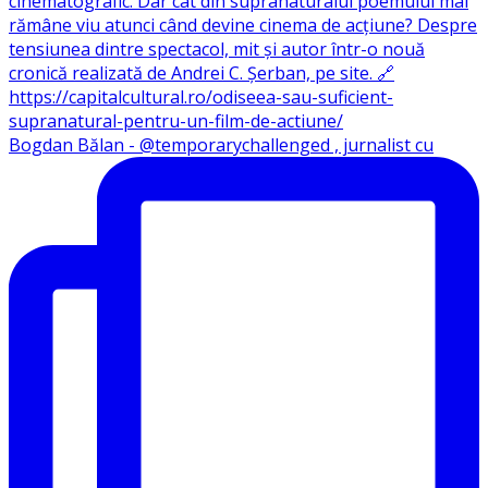
Bogdan Bălan - @temporarychallenged , jurnalist cu