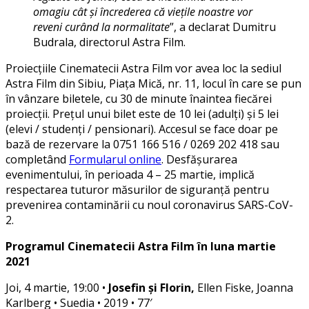
omagiu cât și încrederea că viețile noastre vor
reveni curând la normalitate
”, a declarat Dumitru
Budrala, directorul Astra Film.
Proiecțiile Cinematecii Astra Film vor avea loc la sediul
Astra Film din Sibiu, Piața Mică, nr. 11, locul în care se pun
în vânzare biletele, cu 30 de minute înaintea fiecărei
proiecții. Prețul unui bilet este de 10 lei (adulți) și 5 lei
(elevi / studenți / pensionari). Accesul se face doar pe
bază de rezervare la 0751 166 516 / 0269 202 418 sau
completând
Formularul online
. Desfășurarea
evenimentului, în perioada 4 – 25 martie, implică
respectarea tuturor măsurilor de siguranță pentru
prevenirea contaminării cu noul coronavirus SARS-CoV-
2.
Programul Cinematecii Astra Film în luna martie
2021
Joi, 4 martie, 19:00 •
Josefin și Florin,
Ellen Fiske, Joanna
Karlberg • Suedia • 2019 • 77′