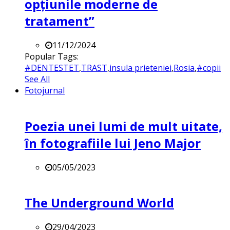
opțiunile moderne de
tratament”
11/12/2024
Popular Tags:
#DENTESTET
,
TRAST
,
insula prieteniei
,
Rosia
,
#copii
See All
Fotojurnal
Poezia unei lumi de mult uitate,
în fotografiile lui Jeno Major
05/05/2023
The Underground World
29/04/2023