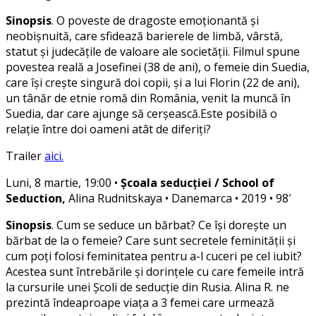
Sinopsis
. O poveste de dragoste emoționantă și
neobișnuită, care sfidează barierele de limbă, vârstă,
statut și judecățile de valoare ale societății. Filmul spune
povestea reală a Josefinei (38 de ani), o femeie din Suedia,
care își crește singură doi copii, și a lui Florin (22 de ani),
un tânăr de etnie romă din România, venit la muncă în
Suedia, dar care ajunge să cerșească.Este posibilă o
relație între doi oameni atât de diferiți?
Trailer
aici.
Luni, 8 martie, 19:00 •
Școala seducției / School of
Seduction,
Alina Rudnitskaya • Danemarca • 2019 • 98′
Sinopsis
. Cum se seduce un bărbat? Ce își dorește un
bărbat de la o femeie? Care sunt secretele feminității și
cum poți folosi feminitatea pentru a-l cuceri pe cel iubit?
Acestea sunt întrebările și dorințele cu care femeile intră
la cursurile unei Școli de seducție din Rusia. Alina R. ne
prezintă îndeaproape viața a 3 femei care urmează