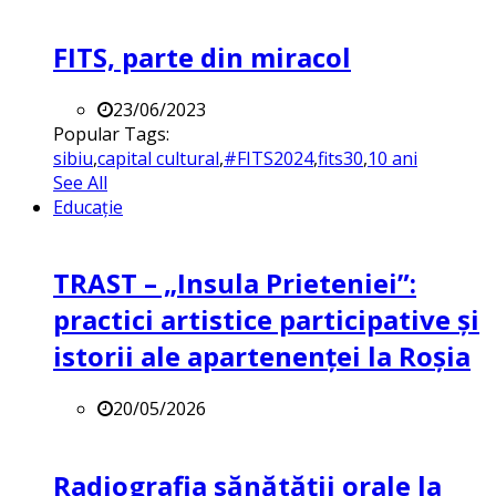
FITS, parte din miracol
23/06/2023
Popular Tags:
sibiu
,
capital cultural
,
#FITS2024
,
fits30
,
10 ani
See All
Educație
TRAST – „Insula Prieteniei”:
practici artistice participative și
istorii ale apartenenței la Roșia
20/05/2026
Radiografia sănătății orale la