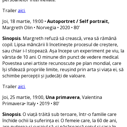
Trailer
aici.
Joi, 18 martie, 19:00 •
Autoportret / Self portrait,
Margreth Olin • Norvegia • 2020 • 80’
Sinopsis
. Margreth refuză să crească, vrea să rămână
copil. Lipsa mâncării îi încetinește procesul de creștere,
sau chiar i-l stopează. Așa începe un experiment pe viu, la
vârsta de 10 ani. O minune din punct de vedere medical.
Povestea unei artiste recunoscute pe plan mondial, care
își sfidează propriile limite, reușind prin arta și viața ei, să
schimbe percepții și judecăți de valoare.
Trailer
aici.
Joi, 25 martie, 19:00,
Una primavera
, Valentina
Primavera• Italy • 2019 • 80’
Sinopsis
. O viață trăită sub teroare, într-o familie care
închide ochii la suferința ei. O femeie care, la 60 de ani,
are puterea și curajul să-și părăsească soțul și casa în