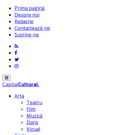
Prima pagină
Despre noi
Redacție
Contactează-ne
Susține-ne
Menu
Capital
Cultural
.
Arta
Teatru
Film
Muzică
Dans
Vizual