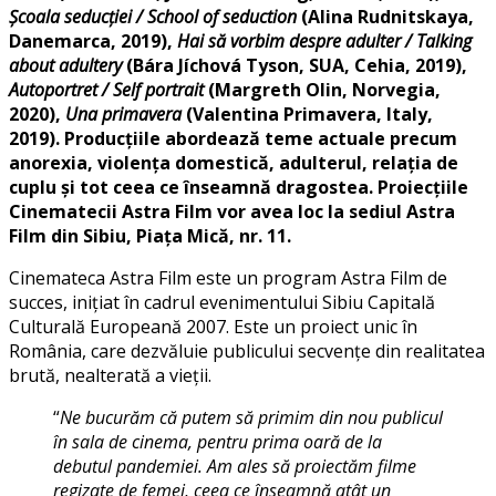
Școala seducției / School of seduction
(Alina Rudnitskaya,
Danemarca, 2019),
Hai să vorbim despre adulter / Talking
about adultery
(Bára Jíchová Tyson, SUA, Cehia, 2019),
Autoportret / Self portrait
(Margreth Olin, Norvegia,
2020),
Una primavera
(Valentina Primavera, Italy,
2019). Producțiile abordează teme actuale precum
anorexia, violența domestică, adulterul, relația de
cuplu și tot ceea ce înseamnă dragostea. Proiecțiile
Cinematecii Astra Film vor avea loc la sediul Astra
Film din Sibiu, Piața Mică, nr. 11.
Cinemateca Astra Film este un program Astra Film de
succes, inițiat în cadrul evenimentului Sibiu Capitală
Culturală Europeană 2007. Este un proiect unic în
România, care dezvăluie publicului secvențe din realitatea
brută, nealterată a vieții.
“
Ne bucurăm că putem să primim din nou publicul
în sala de cinema, pentru prima oară de la
debutul pandemiei. Am ales să proiectăm filme
regizate de femei, ceea ce înseamnă atât un