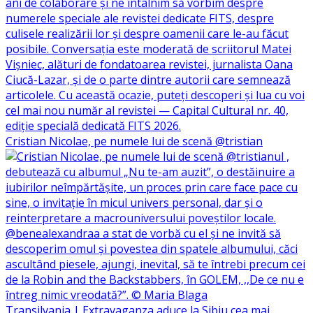
Cristian Nicolae, pe numele lui de scenă @tristian
Transilvania | Extravaganza aduce la Sibiu cea mai