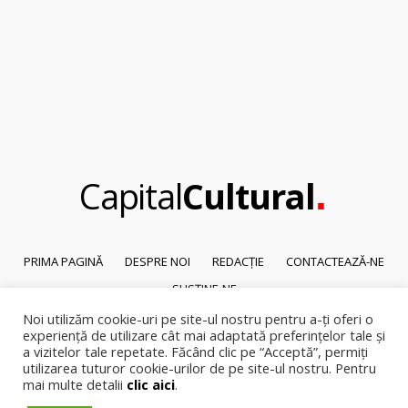
.
Capital
Cultural
PRIMA PAGINĂ
DESPRE NOI
REDACȚIE
CONTACTEAZĂ-NE
SUSȚINE-NE
Noi utilizăm cookie-uri pe site-ul nostru pentru a-ți oferi o
© 2026
Capital Cultural
.
experiență de utilizare cât mai adaptată preferințelor tale și
Reproducerea integrală sau parțială a textelor sau a ilustrațiilor din orice
a vizitelor tale repetate. Făcând clic pe “Acceptă”, permiți
pagină a site-ului este posibilă numai cu acordul prealabil scris al Capital
utilizarea tuturor cookie-urilor de pe site-ul nostru. Pentru
mai multe detalii
clic aici
.
Cultural.
Pirateria intelectuala se pedepsește conform legii.