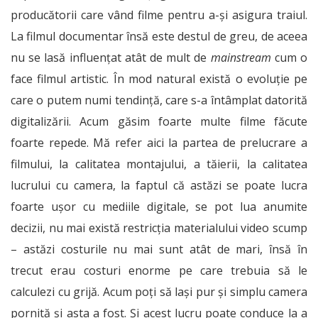
producătorii care vând filme pentru a-și asigura traiul.
La filmul documentar însă este destul de greu, de aceea
nu se lasă influențat atât de mult de
mainstream
cum o
face filmul artistic. În mod natural există o evoluție pe
care o putem numi tendință, care s-a întâmplat datorită
digitalizării. Acum găsim foarte multe filme făcute
foarte repede. Mă refer aici la partea de prelucrare a
filmului, la calitatea montajului, a tăierii, la calitatea
lucrului cu camera, la faptul că astăzi se poate lucra
foarte ușor cu mediile digitale, se pot lua anumite
decizii, nu mai există restricția materialului video scump
– astăzi costurile nu mai sunt atât de mari, însă în
trecut erau costuri enorme pe care trebuia să le
calculezi cu grijă. Acum poți să lași pur și simplu camera
pornită și asta a fost. Și acest lucru poate conduce la a