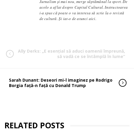
Jurnalism și mai nou, merge săptămânal la sport. De
acolo a aflat despre Capital Cultural. Instructoarea
i-a spus că poate o va interesa să scrie la o revistă
de cultură. Și iat-o de atunci aici.
Ally Derks: „E esențial să aduci oamenii împreună,
să vadă ce se întâmplă în lume”
Sarah Dunant: Deseori mi-l imaginez pe Rodrigo
Borgia față-n față cu Donald Trump
RELATED POSTS