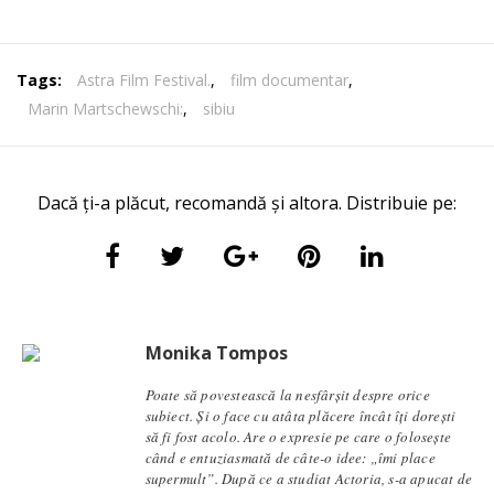
Tags:
Astra Film Festival.
,
film documentar
,
Marin Martschewschi:
,
sibiu
Dacă ți-a plăcut, recomandă și altora. Distribuie pe:
Monika Tompos
Poate să povestească la nesfârșit despre orice
subiect. Și o face cu atâta plăcere încât îți dorești
să fi fost acolo. Are o expresie pe care o folosește
când e entuziasmată de câte-o idee: „îmi place
supermult”. După ce a studiat Actoria, s-a apucat de