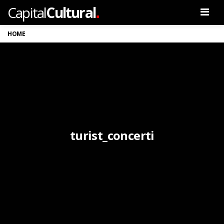
.
Capital
Cultural
Men
HOME
turist_concerti