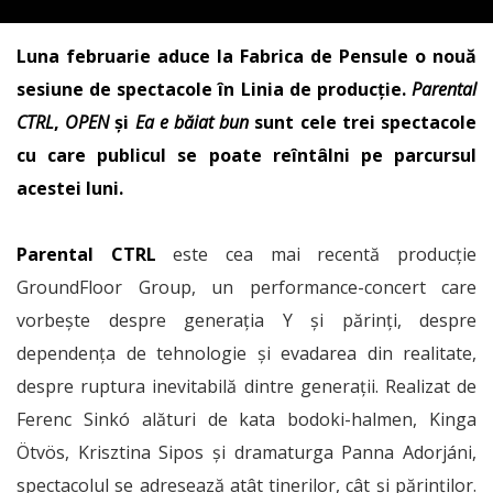
Luna februarie aduce la Fabrica de Pensule o nouă
sesiune de spectacole în Linia de producție.
Parental
CTRL
,
OPEN
și
Ea e băiat bun
sunt cele trei spectacole
cu care publicul se poate reîntâlni pe parcursul
acestei luni.
Parental CTRL
este cea mai recentă producție
GroundFloor Group, un performance-concert care
vorbește despre generația Y și părinți, despre
dependența de tehnologie și evadarea din realitate,
despre ruptura inevitabilă dintre generații. Realizat de
Ferenc Sinkó alături de kata bodoki-halmen, Kinga
Ötvös, Krisztina Sipos și dramaturga Panna Adorjáni,
spectacolul se adresează atât tinerilor, cât și părinților.