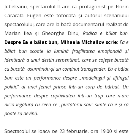
Jebeleanu, spectacolul îl are ca protagonist pe Florin
Caracala. Eugen este totodată și autorul scenariului
spectacolului, care are la bază documentarul realizat de
Marian Ilea şi Gheorghe Dinu,
Rodica e băiat bun
.
Despre Ea e băiat bun, Mihaela Michailov scrie
:
Ea e
băiat bun
scoate la lumină fragilitatea emoțională și
identitară a unui destin serpentinat, care se cojește bucată
cu bucată, asumându-și un conținut transgender. Ea e băiat
bun este un performance despre „modelingul și liftingul
politic” al unei femei prinse într-un corp de bărbat. Un
performance despre captivitatea într-un trup care n-are
nicio legătură cu ceea ce „purtătorul său” simte că e și că
poate să devină.
Spectacolul se joacă pe 23 februarie, ora 19:00 și este