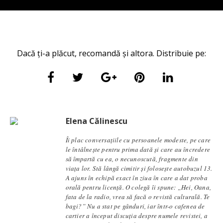
Dacă ți-a plăcut, recomandă și altora. Distribuie pe:
Elena Călinescu
Îi plac conversaţiile cu persoanele modeste, pe care
le întâlneşte pentru prima dată şi care au încredere
să împartă cu ea, o necunoscută, fragmente din
viaţa lor. Stă lângă cimitir și foloseşte autobuzul 13.
A ajuns în echipă exact în ziua în care a dat proba
orală pentru licență. O colegă îi spune: „Hei, Oana,
fata de la radio, vrea să facă o revistă culturală. Te
bagi?” Nu a stat pe gânduri, iar într-o cafenea de
cartier a început discuția despre numele revistei, a