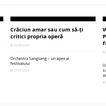
Crăciun amar sau cum să-ți
W
critici propria operă
P
f
03/08/2026
Orchestra Sangsang – un apex al
festivalului
O
s
27/07/2026
a