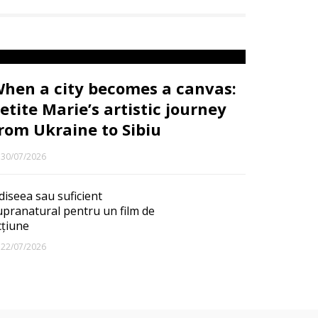
hen a city becomes a canvas:
etite Marie’s artistic journey
rom Ukraine to Sibiu
30/07/2026
diseea sau suficient
upranatural pentru un film de
cțiune
22/07/2026