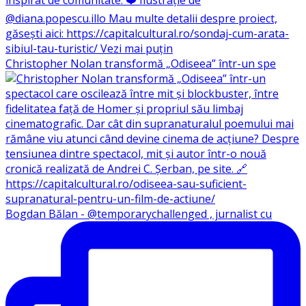
Christopher Nolan transformă „Odiseea” într-un spe
Bogdan Bălan - @temporarychallenged , jurnalist cu