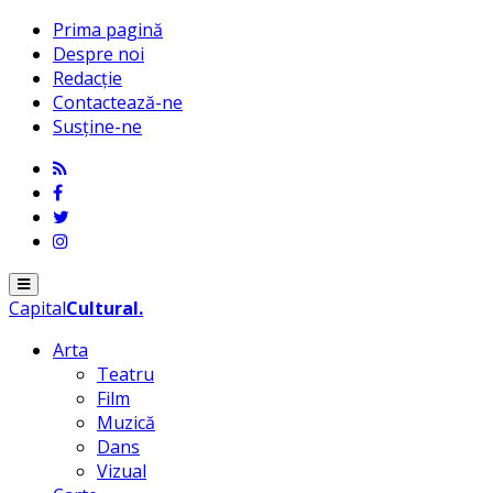
Prima pagină
Despre noi
Redacție
Contactează-ne
Susține-ne
Menu
Capital
Cultural
.
Arta
Teatru
Film
Muzică
Dans
Vizual