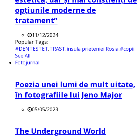
opțiunile moderne de
tratament”
11/12/2024
Popular Tags:
#DENTESTET
,
TRAST
,
insula prieteniei
,
Rosia
,
#copii
See All
Fotojurnal
Poezia unei lumi de mult uitate,
în fotografiile lui Jeno Major
05/05/2023
The Underground World