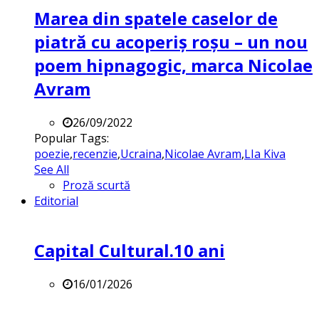
Marea din spatele caselor de
piatră cu acoperiș roșu – un nou
poem hipnagogic, marca Nicolae
Avram
26/09/2022
Popular Tags:
poezie
,
recenzie
,
Ucraina
,
Nicolae Avram
,
LIa Kiva
See All
Proză scurtă
Editorial
Capital Cultural.10 ani
16/01/2026