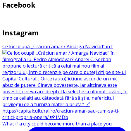
Facebook
Instagram
Ce loc ocupă ,,Crăciun amar / Amarga Navidad” în f
What if a city could become more than a place you