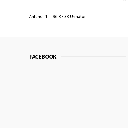
Posts
Anterior
1
…
36
37
38
Următor
pagination
FACEBOOK