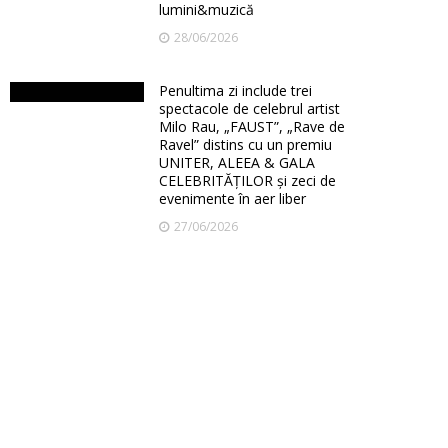
lumini&muzică
28/06/2026
Penultima zi include trei
spectacole de celebrul artist
Milo Rau, „FAUST”, „Rave de
Ravel” distins cu un premiu
UNITER, ALEEA & GALA
CELEBRITĂȚILOR și zeci de
evenimente în aer liber
27/06/2026