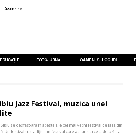
Susține-ne
EDUCAȚIE
FOTOJURNAL
OAMENI ȘI LOCURI
ibiu Jazz Festival, muzica unei
lite
 Sibiu se desfășoară în aceste zile cel mai vechi festival de jazz din
ră. Un festival cu tradiție, un festival care a ajuns la ce-a de-a 44-a