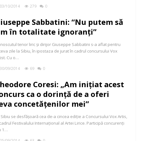
03/10/2014
279
0
iuseppe Sabbatini: “Nu putem să
im în totalitate ignoranți”
noscutul tenor liric și dirijor Giuseppe Sabbatini s-a aflat pentru
teva zile la Sibiu, în ipostaza de jurat în cadrul concursului Vox
tist. Cu o…
30/09/2014
69
0
heodore Coresi: „Am inițiat acest
oncurs ca o dorință de a oferi
eva concetățenilor mei”
 Sibiu se desfășoară cea de-a cincea ediție a Concursului Vox Artis,
 cadrul Festivalului Internațional al Artei Lirice. Participă concurenți
n 1…
25/09/2014
63
0