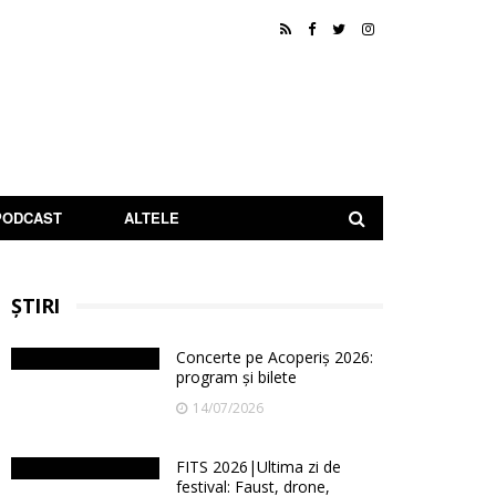
PODCAST
ALTELE
ȘTIRI
Concerte pe Acoperiș 2026:
program și bilete
14/07/2026
FITS 2026|Ultima zi de
festival: Faust, drone,