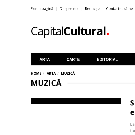
Prima pagină
Despre noi
Redacție
Contactează-ne
.
Capital
Cultural
ARTA
CARTE
EDITORIAL
HOME
ARTA
MUZICĂ
MUZICĂ
S
e
La
ța