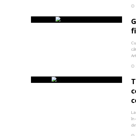
G
f
Cu
câ
Ar
T
c
c
La
în
di