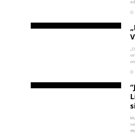
ed
„
V
„O
vi
or
“
L
s
Mu
va
de