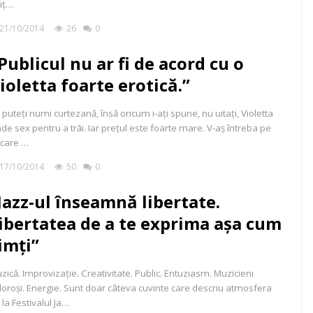
iț…
21/10/2014
26
0
Publicul nu ar fi de acord cu o
ioletta foarte erotică.”
 puteţi numi curtezană, însă oricum i-aţi spune, nu uitaţi, Violetta
nde sex pentru a trăi. Iar preţul este foarte mare. V-aş întreba pe
icare …
17/10/2014
50
0
Jazz-ul înseamnă libertate.
ibertatea de a te exprima așa cum
imți”
zică. Improvizație. Creativitate. Public. Entuziasm. Muzicieni
loroși. Energie. Sunt doar câteva cuvinte care descriu atmosfera
 la Festivalul Ja…