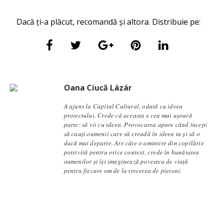
Dacă ți-a plăcut, recomandă și altora. Distribuie pe:
Oana Ciucă Lázár
A ajuns la Capital Cultural, odată cu ideea
proiectului. Crede că aceasta e cea mai ușoară
parte: să vii cu ideea. Provocarea apare când începi
să cauți oamenii care să creadă în ideea ta și să o
ducă mai departe. Are câte o amintire din copilărie
potrivită pentru orice context, crede în bunătatea
oamenilor și își imaginează povestea de viață
pentru fiecare om de la trecerea de pietoni.