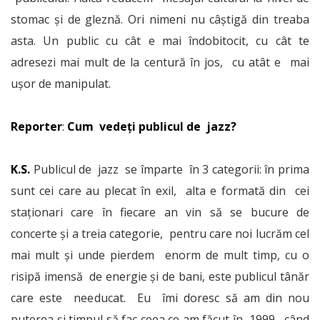
stomac și de gleznă. Ori nimeni nu câștigă din treaba
asta. Un public cu cât e mai îndobitocit, cu cât te
adresezi mai mult de la centură în jos, cu atât e mai
ușor de manipulat.
Reporter
:
Cum vedeți publicul de jazz?
K.S.
Publicul de jazz se împarte în 3 categorii: în prima
sunt cei care au plecat în exil, alta e formată din cei
staționari care în fiecare an vin să se bucure de
concerte și a treia categorie, pentru care noi lucrăm cel
mai mult și unde pierdem enorm de mult timp, cu o
risipă imensă de energie și de bani, este publicul tânăr
care este needucat. Eu îmi doresc să am din nou
puterea și timpul să fac ceea ce am făcut în 1999, când