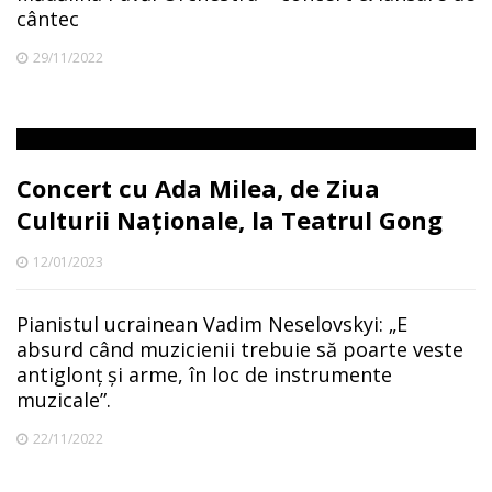
cântec
29/11/2022
Concert cu Ada Milea, de Ziua
Culturii Naționale, la Teatrul Gong
12/01/2023
Pianistul ucrainean Vadim Neselovskyi: „E
absurd când muzicienii trebuie să poarte veste
antiglonț și arme, în loc de instrumente
muzicale”.
22/11/2022