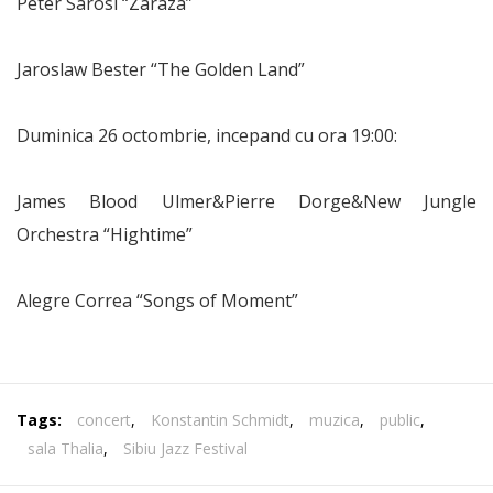
Peter Sarosi “Zaraza”
Jaroslaw Bester “The Golden Land”
Duminica 26 octombrie, incepand cu ora 19:00:
James Blood Ulmer&Pierre Dorge&New Jungle
Orchestra “Hightime”
Alegre Correa “Songs of Moment”
Tags:
concert
,
Konstantin Schmidt
,
muzica
,
public
,
sala Thalia
,
Sibiu Jazz Festival