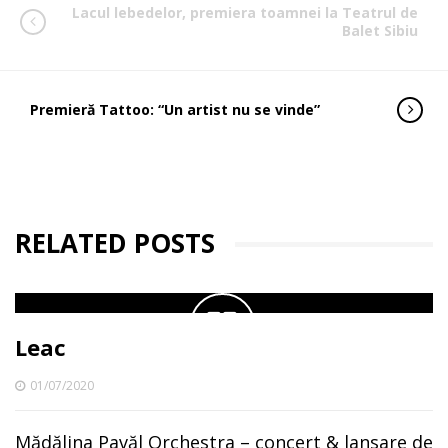
Lacul lebedelor, premiera toamnei la Teatrul de
Balet Sibiu
Premieră Tattoo: “Un artist nu se vinde”
RELATED POSTS
Leac
01/07/2020
Mădălina Pavăl Orchestra – concert & lansare de