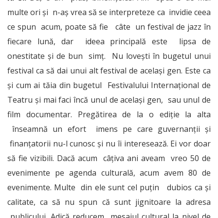
multe ori și n-aș vrea să se interpreteze ca invidie ceea
ce spun acum, poate să fie câte un festival de jazz în
fiecare lună, dar ideea principală este lipsa de
onestitate și de bun simț. Nu lovești în bugetul unui
festival ca să dai unui alt festival de același gen. Este ca
și cum ai tăia din bugetul Festivalului Internațional de
Teatru și mai faci încă unul de același gen, sau unul de
film documentar. Pregătirea de la o ediție la alta
înseamnă un efort imens pe care guvernanții și
finanțatorii nu-l cunosc și nu îi interesează. Ei vor doar
să fie vizibili. Dacă acum câțiva ani aveam vreo 50 de
evenimente pe agenda culturală, acum avem 80 de
evenimente. Multe din ele sunt cel puțin dubios ca și
calitate, ca să nu spun că sunt jignitoare la adresa
publicului. Adică reducem mesajul cultural la nivel de