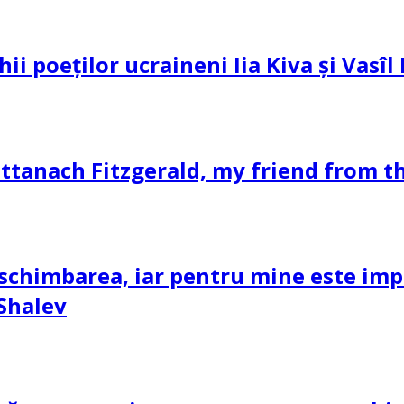
hii poeților ucraineni Iia Kiva și Vasî
ttanach Fitzgerald, my friend from th
schimbarea, iar pentru mine este impor
 Shalev