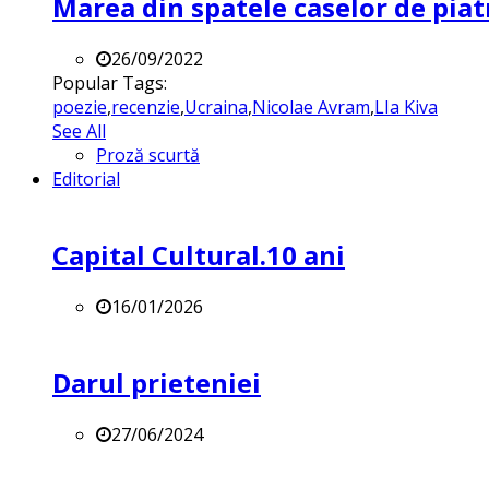
Marea din spatele caselor de pia
26/09/2022
Popular Tags:
poezie
,
recenzie
,
Ucraina
,
Nicolae Avram
,
LIa Kiva
See All
Proză scurtă
Editorial
Capital Cultural.10 ani
16/01/2026
Darul prieteniei
27/06/2024