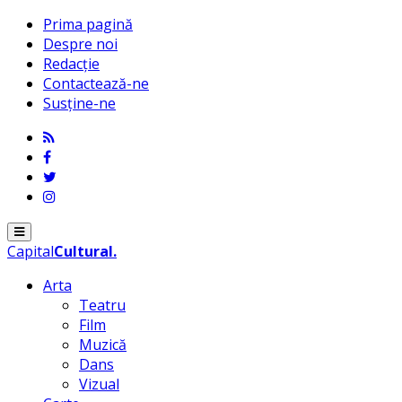
Prima pagină
Despre noi
Redacție
Contactează-ne
Susține-ne
Menu
Capital
Cultural
.
Arta
Teatru
Film
Muzică
Dans
Vizual