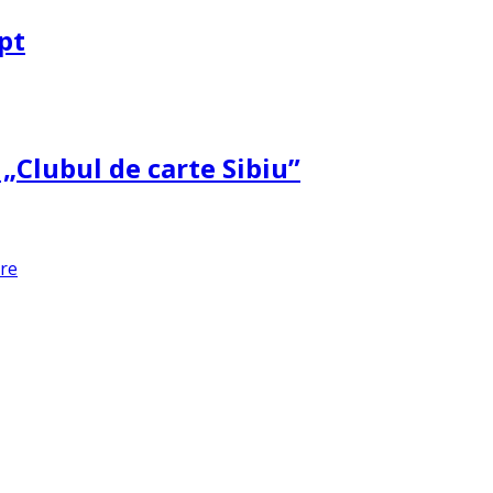
pt
 „Clubul de carte Sibiu”
are