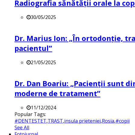
Radiografia sănătății orale la co
30/05/2025
Dr. Marius Ion: „În ortodonție, t
pacientul”
21/05/2025
Dr. Dan Boariu: „Pacienții sunt di
moderne de tratament”
11/12/2024
Popular Tags:
#DENTESTET
,
TRAST
,
insula prieteniei
,
Rosia
,
#copii
See All
Fotojurnal