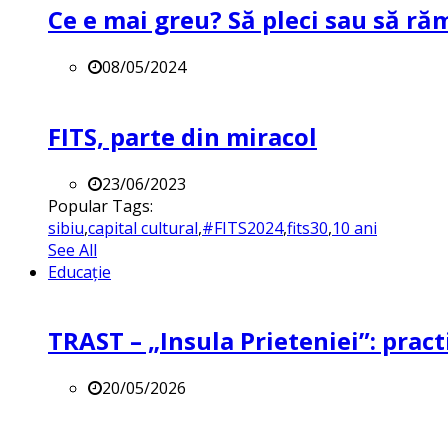
Ce e mai greu? Să pleci sau să ră
08/05/2024
FITS, parte din miracol
23/06/2023
Popular Tags:
sibiu
,
capital cultural
,
#FITS2024
,
fits30
,
10 ani
See All
Educație
TRAST – „Insula Prieteniei”: practi
20/05/2026