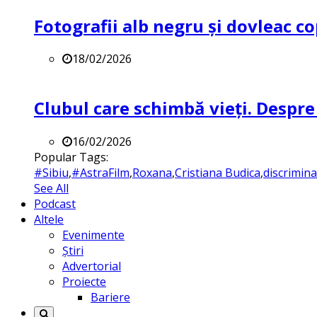
Fotografii alb negru și dovleac co
18/02/2026
Clubul care schimbă vieți. Despre
16/02/2026
Popular Tags:
#Sibiu
,
#AstraFilm
,
Roxana
,
Cristiana Budica
,
discrimin
See All
Podcast
Altele
Evenimente
Știri
Advertorial
Proiecte
Bariere