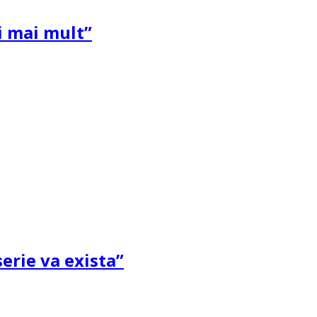
și mai mult”
erie va exista”