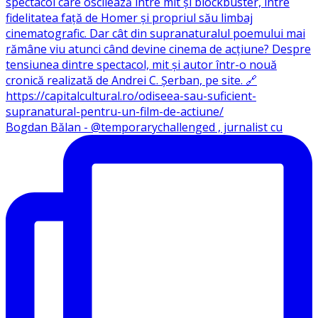
Bogdan Bălan - @temporarychallenged , jurnalist cu