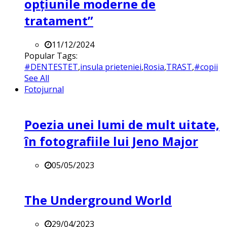
opțiunile moderne de
tratament”
11/12/2024
Popular Tags:
#DENTESTET
,
insula prieteniei
,
Rosia
,
TRAST
,
#copii
See All
Fotojurnal
Poezia unei lumi de mult uitate,
în fotografiile lui Jeno Major
05/05/2023
The Underground World
29/04/2023