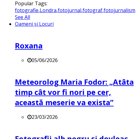
Popular Tags:
fotografie
,
Londra
,
fotojurnal
,
fotograf
,
fotojurnalism
See All
Oameni și Locuri
Roxana
05/06/2026
Meteorolog Maria Fodor: „Atâta
timp cât vor fi nori pe cer,
această meserie va exista”
23/03/2026
Fotografii alb negru și dovleac