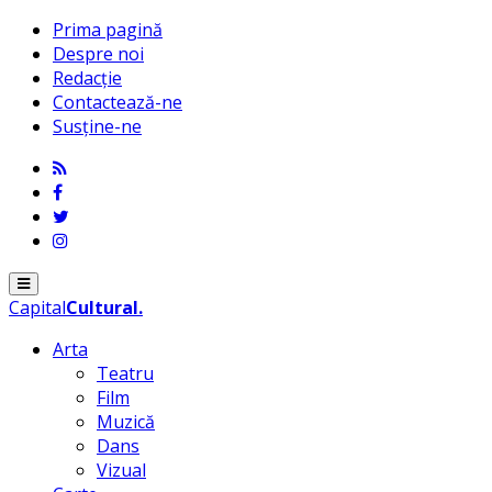
Prima pagină
Despre noi
Redacție
Contactează-ne
Susține-ne
Menu
Capital
Cultural
.
Arta
Teatru
Film
Muzică
Dans
Vizual