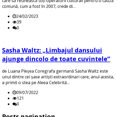
care să reunească toți operatorii culturali pentru o cauză
comună, cum a fost în 2007, crede di…
24/02/2023
39
0
Sasha Waltz: „Limbajul dansului
ajunge dincolo de toate cuvintele”
de Luana Pleșea Coregrafa germană Sasha Waltz este
unul dintre cei șase artiști extraordinari care, anul acesta,
a primit o stea pe Aleea Celebrită…
09/07/2022
121
0
Posts pagination