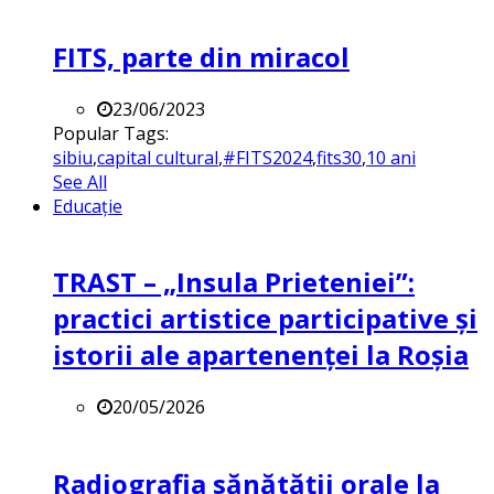
FITS, parte din miracol
23/06/2023
Popular Tags:
sibiu
,
capital cultural
,
#FITS2024
,
fits30
,
10 ani
See All
Educație
TRAST – „Insula Prieteniei”:
practici artistice participative și
istorii ale apartenenței la Roșia
20/05/2026
Radiografia sănătății orale la