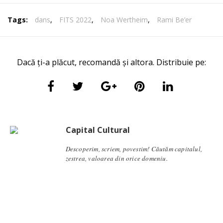
Tags:
dans
,
FITS 2022
,
Noa Wertheim
,
Rami Be’er
Dacă ți-a plăcut, recomandă și altora. Distribuie pe:
Capital Cultural
Descoperim, scriem, povestim! Căutăm capitalul,
zestrea, valoarea din orice domeniu.