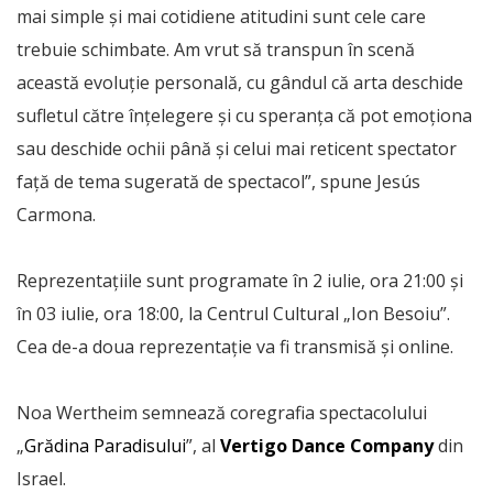
mai simple și mai cotidiene atitudini sunt cele care
trebuie schimbate. Am vrut să transpun în scenă
această evoluție personală, cu gândul că arta deschide
sufletul către înțelegere și cu speranța că pot emoționa
sau deschide ochii până și celui mai reticent spectator
față de tema sugerată de spectacol”, spune Jesús
Carmona.
Reprezentațiile sunt programate în 2 iulie, ora 21:00 și
în 03 iulie, ora 18:00, la Centrul Cultural „Ion Besoiu”.
Cea de-a doua reprezentație va fi transmisă și online.
Noa Wertheim semnează coregrafia spectacolului
„
Grădina Paradisului
”, al
Vertigo Dance Company
din
Israel.