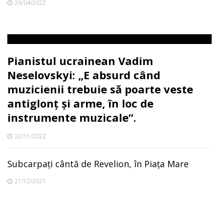
26/04/2022
Pianistul ucrainean Vadim
Neselovskyi: „E absurd când
muzicienii trebuie să poarte veste
antiglonț și arme, în loc de
instrumente muzicale”.
22/11/2022
Subcarpați cântă de Revelion, în Piața Mare
21/12/2021