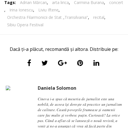
Tags:
Adrian Mărcan
,
arta lirica
,
Carmina Burana
,
concert
,
Irina Ionescu
,
Liviu Iftene
,
Orchestra Filarmonicii de Stat „Transilvania”
,
recital
,
Sibiu Opera Festival
Dacă ți-a plăcut, recomandă și altora. Distribuie pe:
Daniela Solomon
Cineva i-a spus că meseria de jurnalist este una
nobilă, de aceea își dorește să practice un jurnalism
de calitate. Caută poveștile frumoase și oamenii
care fac multe și vorbesc puțin. Curioasă? La orice
pas. Când a aflat că se lansează o nouă revistă, a
venit și ne-a anunțat că vrea să facă parte din