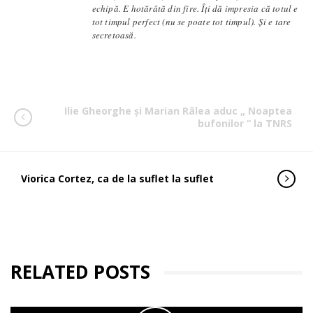
echipă. E hotărâtă din fire. Îți dă impresia că totul e
tot timpul perfect (nu se poate tot timpul). Și e tare
secretoasă.
Ilie Gheorghe și Marian Râlea aduc „ Noaptea
bufonilor “ la TNRS
Viorica Cortez, ca de la suflet la suflet
RELATED POSTS