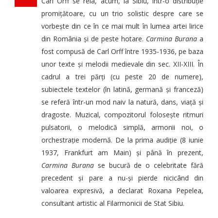
Carl Orff se reia, acum, la Sibiu, într-o distribuție
promițătoare, cu un trio solistic despre care se
vorbește din ce în ce mai mult în lumea artei lirice
din România și de peste hotare.
Carmina Burana
a
fost compusă de Carl Orff între 1935-1936, pe baza
unor texte și melodii medievale din sec. XII-XIII. În
cadrul a trei părți (cu peste 20 de numere),
subiectele textelor (în latină, germană și franceză)
se referă într-un mod naiv la natură, dans, viață și
dragoste. Muzical, compozitorul folosește ritmuri
pulsatorii, o melodică simplă, armonii noi, o
orchestrație modernă. De la prima audiție (8 iunie
1937, Frankfurt am Main) și până în prezent,
Carmina Burana
se bucură de o celebritate fără
precedent și pare a nu-și pierde nicicând din
valoarea expresivă, a declarat Roxana Pepelea,
consultant artistic al Filarmonicii de Stat Sibiu.