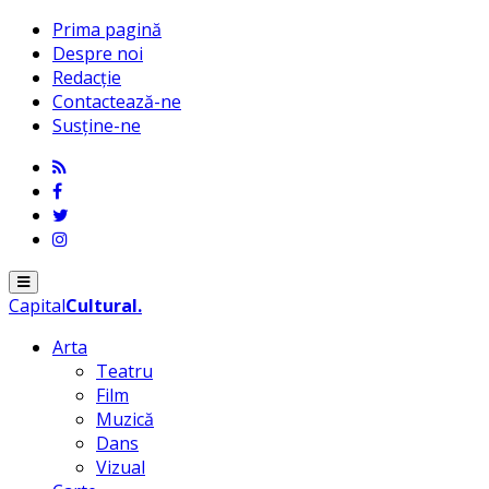
Prima pagină
Despre noi
Redacție
Contactează-ne
Susține-ne
Menu
Capital
Cultural
.
Arta
Teatru
Film
Muzică
Dans
Vizual