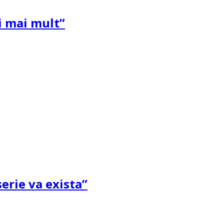
și mai mult”
erie va exista”