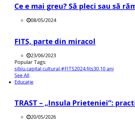
Ce e mai greu? Să pleci sau să ră
08/05/2024
FITS, parte din miracol
23/06/2023
Popular Tags:
sibiu
,
capital cultural
,
#FITS2024
,
fits30
,
10 ani
See All
Educație
TRAST – „Insula Prieteniei”: practi
20/05/2026