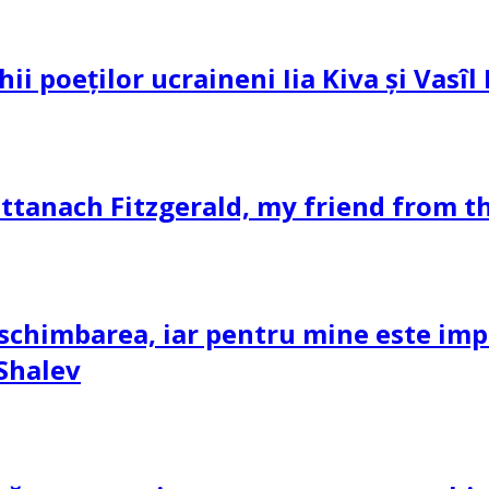
hii poeților ucraineni Iia Kiva și Vasî
ttanach Fitzgerald, my friend from th
schimbarea, iar pentru mine este impor
 Shalev