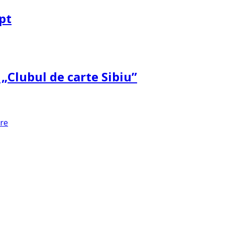
pt
 „Clubul de carte Sibiu”
are