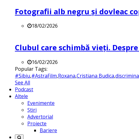
Fotografii alb negru și dovleac co
18/02/2026
Clubul care schimbă vieți. Despre
16/02/2026
Popular Tags:
#Sibiu
,
#AstraFilm
,
Roxana
,
Cristiana Budica
,
discrimin
See All
Podcast
Altele
Evenimente
Știri
Advertorial
Proiecte
Bariere