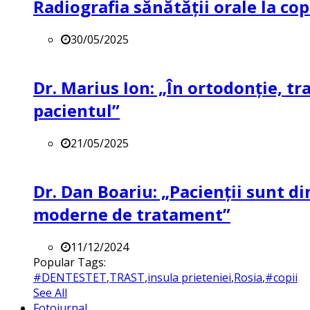
Radiografia sănătății orale la co
30/05/2025
Dr. Marius Ion: „În ortodonție, t
pacientul”
21/05/2025
Dr. Dan Boariu: „Pacienții sunt di
moderne de tratament”
11/12/2024
Popular Tags:
#DENTESTET
,
TRAST
,
insula prieteniei
,
Rosia
,
#copii
See All
Fotojurnal