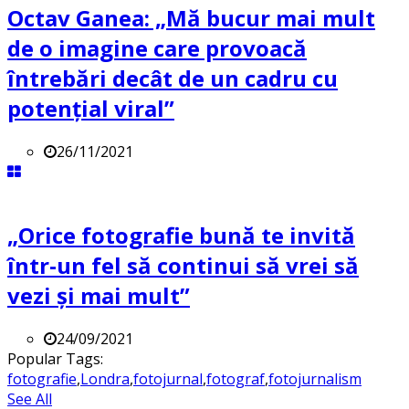
Octav Ganea: „Mă bucur mai mult
de o imagine care provoacă
întrebări decât de un cadru cu
potenţial viral”
26/11/2021
„Orice fotografie bună te invită
într-un fel să continui să vrei să
vezi și mai mult”
24/09/2021
Popular Tags:
fotografie
,
Londra
,
fotojurnal
,
fotograf
,
fotojurnalism
See All