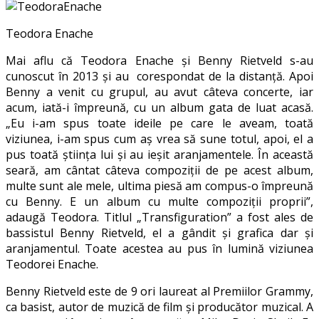
Teodora Enache
Mai aflu că Teodora Enache și Benny Rietveld s-au
cunoscut în 2013 și au corespondat de la distanță. Apoi
Benny a venit cu grupul, au avut câteva concerte, iar
acum, iată-i împreună, cu un album gata de luat acasă.
„Eu i-am spus toate ideile pe care le aveam, toată
viziunea, i-am spus cum aș vrea să sune totul, apoi, el a
pus toată știința lui și au ieșit aranjamentele. În această
seară, am cântat câteva compoziții de pe acest album,
multe sunt ale mele, ultima piesă am compus-o împreună
cu Benny. E un album cu multe compoziții proprii”,
adaugă Teodora. Titlul „Transfiguration” a fost ales de
bassistul Benny Rietveld, el a gândit și grafica dar și
aranjamentul. Toate acestea au pus în lumină viziunea
Teodorei Enache.
Benny Rietveld este de 9 ori laureat al Premiilor Grammy,
ca basist, autor de muzică de film și producător muzical. A