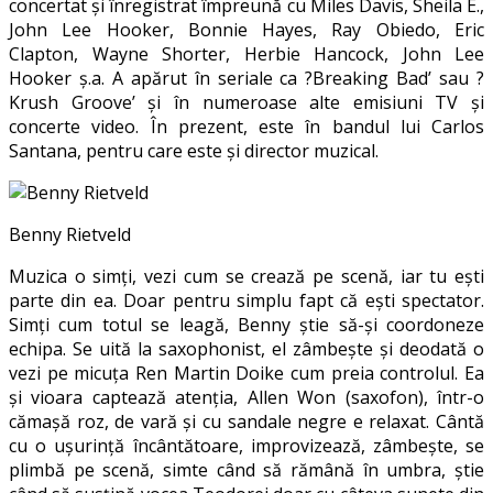
concertat și înregistrat împreună cu Miles Davis, Sheila E.,
John Lee Hooker, Bonnie Hayes, Ray Obiedo, Eric
Clapton, Wayne Shorter, Herbie Hancock, John Lee
Hooker ș.a. A apărut în seriale ca ?Breaking Bad’ sau ?
Krush Groove’ și în numeroase alte emisiuni TV și
concerte video. În prezent, este în bandul lui Carlos
Santana, pentru care este și director muzical.
Benny Rietveld
Muzica o simți, vezi cum se crează pe scenă, iar tu ești
parte din ea. Doar pentru simplu fapt că ești spectator.
Simți cum totul se leagă, Benny știe să-și coordoneze
echipa. Se uită la saxophonist, el zâmbește și deodată o
vezi pe micuța Ren Martin Doike cum preia controlul. Ea
și vioara captează atenția, Allen Won (saxofon), într-o
cămașă roz, de vară și cu sandale negre e relaxat. Cântă
cu o ușurință încântătoare, improvizează, zâmbește, se
plimbă pe scenă, simte când să rămână în umbra, știe