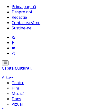
Prima pagină
Despre noi
Redacție
Contactează-ne
Susține-ne
Menu
Capital
Cultural
.
Arta
Teatru
Film
Muzică
Dans
Vizual