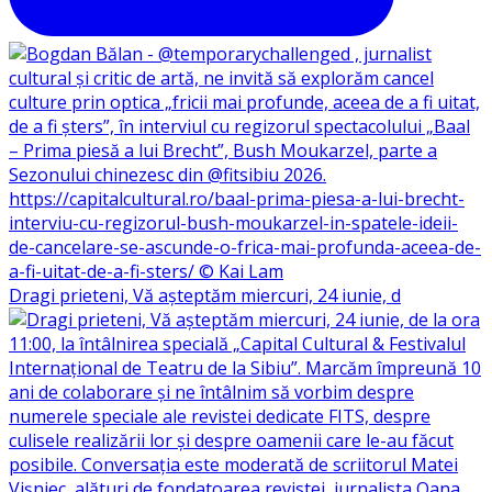
Dragi prieteni, Vă așteptăm miercuri, 24 iunie, d