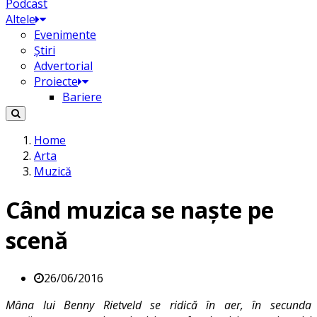
Podcast
Altele
Evenimente
Știri
Advertorial
Proiecte
Bariere
Home
Arta
Muzică
Când muzica se naște pe
scenă
26/06/2016
Mâna lui Benny Rietveld se ridică în aer, în secunda