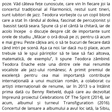
poze. Văd câteva fețe cunoscute, care vin în fiecare joi la
concertul tradițional al Filarmonicii, restul sunt tineri,
sunt iubitori de jazz. Teodora vorbește cu un copil blond
care a stat în rândul al doilea, fascinat de percuționist și
bassist taotă seara. Spune că și el cântă la chitară, iar de
acolo începe o discuție despre cât de importante sunt
orele de studiu. „Măcar o oră două pe zi, pentru că acum
e mai greu. Peste câțiva ani, o să te bucuri de fiecare dată
când intri pe scenă. Așa ca noi. Iar dacă nu-ți place, acum
trebuie să le spui părinților să te lase să faci altceva,
matematică, de exemplu”, îi spune Teodora zâmbind.
Teodora Enache este una dintre cele mai renumite
vocaliste ale jazz-ului românesc. A primit premiul de
excelență pentru cea mai importanță contribuție
internațională a unui muzician român, a colaborat cu
artiști internaționali de renume, iar în 2013 s-a întâlnit
prima dată cu Benny Rietveld, după care au dezvoltat
împreună proiectul Celebrations Of The Spirit (2014), iar
acum, albumul și turneul Transfiguration (2016).
Concertul de lansare a albumului a avul loc iată, la Sibiu,