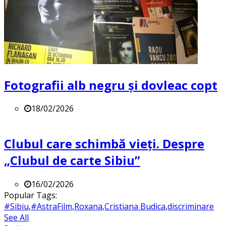
Fotografii alb negru și dovleac copt
18/02/2026
Clubul care schimbă vieți. Despre
„Clubul de carte Sibiu”
16/02/2026
Popular Tags:
#Sibiu
,
#AstraFilm
,
Roxana
,
Cristiana Budica
,
discriminare
See All