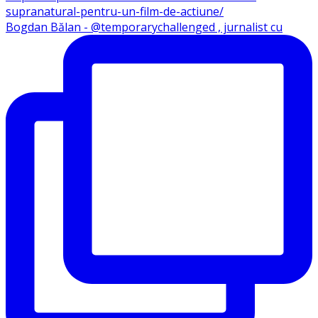
Bogdan Bălan - @temporarychallenged , jurnalist cu