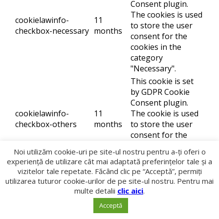
Consent plugin.
The cookies is used
cookielawinfo-
11
to store the user
checkbox-necessary
months
consent for the
cookies in the
category
"Necessary".
This cookie is set
by GDPR Cookie
Consent plugin.
cookielawinfo-
11
The cookie is used
checkbox-others
months
to store the user
consent for the
cookies in the
Noi utilizăm cookie-uri pe site-ul nostru pentru a-ți oferi o
category "Other.
experiență de utilizare cât mai adaptată preferințelor tale și a
This cookie is set
vizitelor tale repetate. Făcând clic pe “Acceptă”, permiți
by GDPR Cookie
utilizarea tuturor cookie-urilor de pe site-ul nostru. Pentru mai
Consent plugin.
multe detalii
clic aici
.
cookielawinfo-
The cookie is used
Acceptă
11
checkbox-
to store the user
months