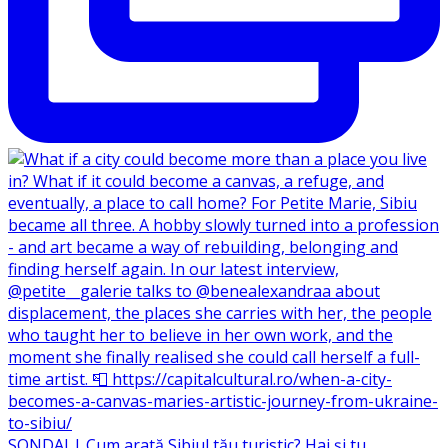
SONDAJ | Cum arată Sibiul tău turistic? Hai și tu