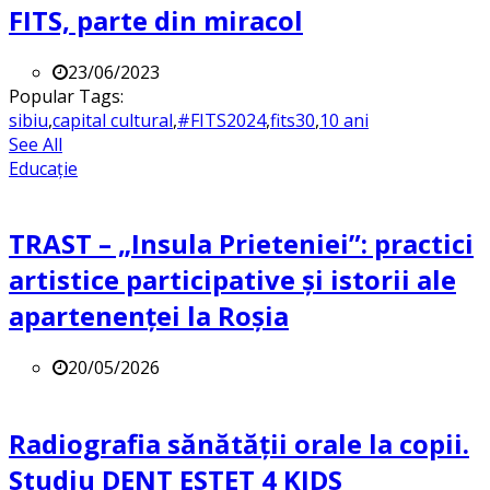
FITS, parte din miracol
23/06/2023
Popular Tags:
sibiu
,
capital cultural
,
#FITS2024
,
fits30
,
10 ani
See All
Educație
TRAST – „Insula Prieteniei”: practici
artistice participative și istorii ale
apartenenței la Roșia
20/05/2026
Radiografia sănătății orale la copii.
Studiu DENT ESTET 4 KIDS