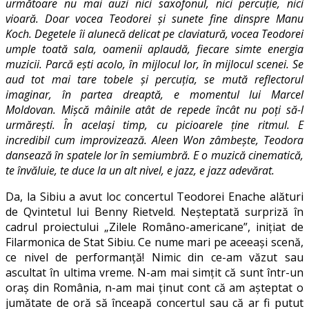
următoare nu mai auzi nici saxofonul, nici percuție, nici
vioară. Doar vocea Teodorei și sunete fine dinspre Manu
Koch. Degetele îi alunecă delicat pe claviatură, vocea Teodorei
umple toată sala, oamenii aplaudă, fiecare simte energia
muzicii. Parcă ești acolo, în mijlocul lor, în mijlocul scenei. Se
aud tot mai tare tobele și percuția, se mută reflectorul
imaginar, în partea dreaptă, e momentul lui Marcel
Moldovan. Mișcă mâinile atât de repede încât nu poți să-l
urmărești. În același timp, cu picioarele ține ritmul. E
incredibil cum improvizează. Aleen Won zâmbește, Teodora
dansează în spatele lor în semiumbră. E o muzică cinematică,
te învăluie, te duce la un alt nivel, e jazz, e jazz adevărat.
Da, la Sibiu a avut loc concertul Teodorei Enache alături
de Qvintetul lui Benny Rietveld. Neșteptată surpriză în
cadrul proiectului „Zilele Româno-americane”, inițiat de
Filarmonica de Stat Sibiu. Ce nume mari pe aceeași scenă,
ce nivel de performanță! Nimic din ce-am văzut sau
ascultat în ultima vreme. N-am mai simțit că sunt într-un
oraș din România, n-am mai ținut cont că am așteptat o
jumătate de oră să înceapă concertul sau că ar fi putut