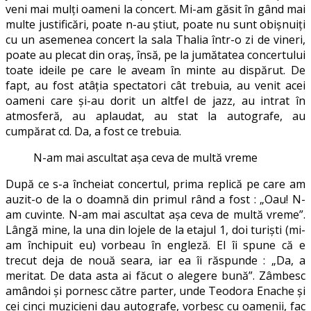
veni mai mulți oameni la concert. Mi-am găsit în gând mai
multe justificări, poate n-au știut, poate nu sunt obișnuiți
cu un asemenea concert la sala Thalia într-o zi de vineri,
poate au plecat din oraș, însă, pe la jumătatea concertului
toate ideile pe care le aveam în minte au dispărut. De
fapt, au fost atâția spectatori cât trebuia, au venit acei
oameni care și-au dorit un altfel de jazz, au intrat în
atmosferă, au aplaudat, au stat la autografe, au
cumpărat cd. Da, a fost ce trebuia.
N-am mai ascultat așa ceva de multă vreme
După ce s-a încheiat concertul, prima replică pe care am
auzit-o de la o doamnă din primul rând a fost : „Oau! N-
am cuvinte. N-am mai ascultat așa ceva de multă vreme”.
Lângă mine, la una din lojele de la etajul 1, doi turiști (mi-
am închipuit eu) vorbeau în engleză. El îi spune că e
trecut deja de nouă seara, iar ea îi răspunde : „Da, a
meritat. De data asta ai făcut o alegere bună”. Zâmbesc
amândoi și pornesc către parter, unde Teodora Enache și
cei cinci muzicieni dau autografe, vorbesc cu oamenii, fac