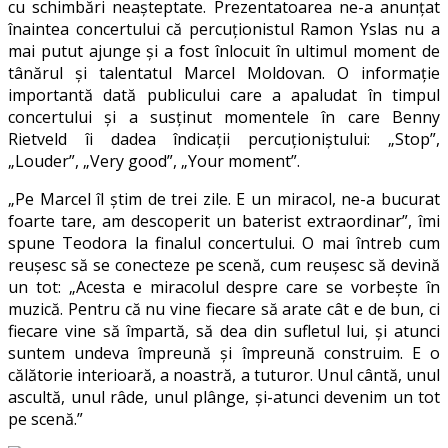
cu schimbări neașteptate. Prezentatoarea ne-a anunțat
înaintea concertului că percuționistul Ramon Yslas nu a
mai putut ajunge și a fost înlocuit în ultimul moment de
tânărul și talentatul Marcel Moldovan. O informație
importantă dată publicului care a apaludat în timpul
concertului și a susținut momentele în care Benny
Rietveld îi dadea îndicații percuționiștului: „Stop”,
„Louder”, „Very good”, „Your moment”.
„Pe Marcel îl știm de trei zile. E un miracol, ne-a bucurat
foarte tare, am descoperit un baterist extraordinar”, îmi
spune Teodora la finalul concertului. O mai întreb cum
reușesc să se conecteze pe scenă, cum reușesc să devină
un tot: „Acesta e miracolul despre care se vorbește în
muzică. Pentru că nu vine fiecare să arate cât e de bun, ci
fiecare vine să împartă, să dea din sufletul lui, și atunci
suntem undeva împreună și împreună construim. E o
călătorie interioară, a noastră, a tuturor. Unul cântă, unul
ascultă, unul râde, unul plânge, și-atunci devenim un tot
pe scenă.”