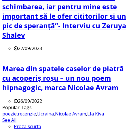
schimbarea, iar pentru mine este
important să le ofer cititorilor și un
pic de speranță”- Interviu cu Zeruya
Shalev
27/09/2023
Marea din spatele caselor de piatră
cu acoperiș roșu – un nou poem
hipnagogic, marca Nicolae Avram
26/09/2022
Popular Tags:
poezie
,
recenzie
,
Ucraina
,
Nicolae Avram
,
LIa Kiva
See All
Proză scurtă