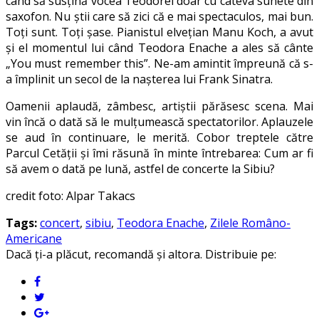
când să susțină vocea Teodorei doar cu câteva sunete din
saxofon. Nu știi care să zici că e mai spectaculos, mai bun.
Toți sunt. Toți șase. Pianistul elvețian Manu Koch, a avut
și el momentul lui când Teodora Enache a ales să cânte
„You must remember this”. Ne-am amintit împreună că s-
a împlinit un secol de la nașterea lui Frank Sinatra.
Oamenii aplaudă, zâmbesc, artiștii părăsesc scena. Mai
vin încă o dată să le mulțumească spectatorilor. Aplauzele
se aud în continuare, le merită. Cobor treptele către
Parcul Cetății și îmi răsună în minte întrebarea: Cum ar fi
să avem o dată pe lună, astfel de concerte la Sibiu?
credit foto: Alpar Takacs
Tags:
concert
,
sibiu
,
Teodora Enache
,
Zilele Româno-
Americane
Dacă ți-a plăcut, recomandă și altora. Distribuie pe: