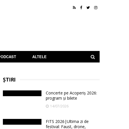
PODCAST
ALTELE
ȘTIRI
Concerte pe Acoperiș 2026:
program și bilete
14/07/2026
FITS 2026|Ultima zi de
festival: Faust, drone,