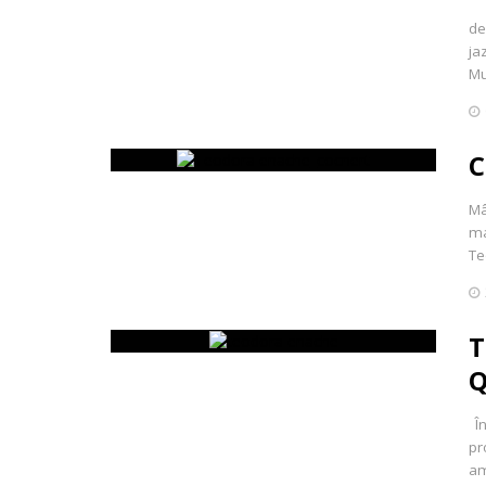
de
ja
Mu
C
Mâ
ma
Te
T
Q
În
pr
am