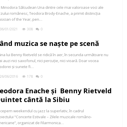
 Minodora Sălcudean Una dintre cele mai valoroase voci ale
zzului românesc, Teodora Brody-Enache, a primit distincția
sician of the Year, pen…
06/01/2021
308
0
ând muzica se naște pe scenă
na lui Benny Rietveld se ridică în aer, în secunda următoare nu
i auzi nici saxofonul, nici percuție, nici vioară. Doar vocea
odorei și sunete fi…
26/06/2016
178
0
eodora Enache şi Benny Rietveld
uintet cântă la Sibiu
cepem weekendul cu jazz la superlativ, în cadrul
oiectului “Concerte Estivale – Zilele muzicale româno-
ericane”, organizat de Filarmonica…