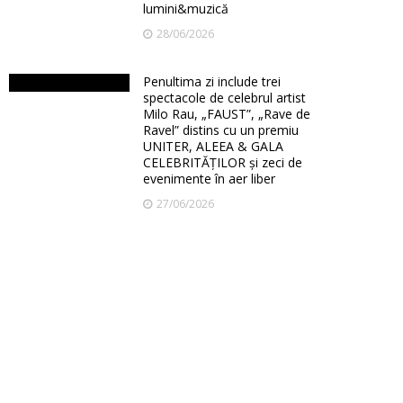
lumini&muzică
28/06/2026
Penultima zi include trei
spectacole de celebrul artist
Milo Rau, „FAUST”, „Rave de
Ravel” distins cu un premiu
UNITER, ALEEA & GALA
CELEBRITĂȚILOR și zeci de
evenimente în aer liber
27/06/2026