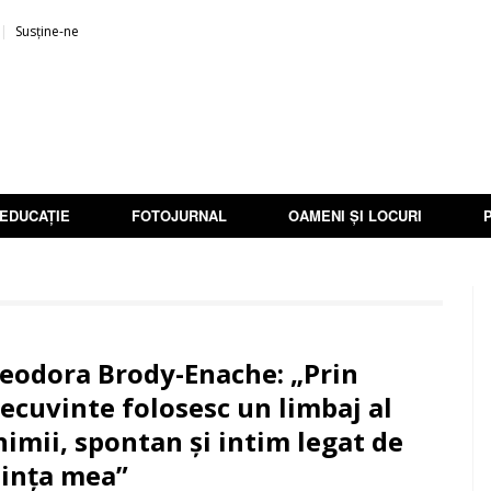
Susține-ne
EDUCAȚIE
FOTOJURNAL
OAMENI ȘI LOCURI
eodora Brody-Enache: „Prin
ecuvinte folosesc un limbaj al
nimii, spontan și intim legat de
iința mea”