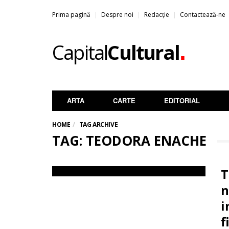
Prima pagină
Despre noi
Redacție
Contactează-ne
.
Capital
Cultural
ARTA
CARTE
EDITORIAL
HOME
TAG ARCHIVE
TAG: TEODORA ENACHE
T
n
i
f