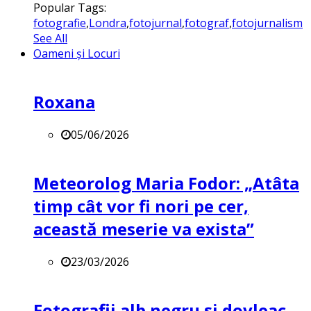
Popular Tags:
fotografie
,
Londra
,
fotojurnal
,
fotograf
,
fotojurnalism
See All
Oameni și Locuri
Roxana
05/06/2026
Meteorolog Maria Fodor: „Atâta
timp cât vor fi nori pe cer,
această meserie va exista”
23/03/2026
Fotografii alb negru și dovleac