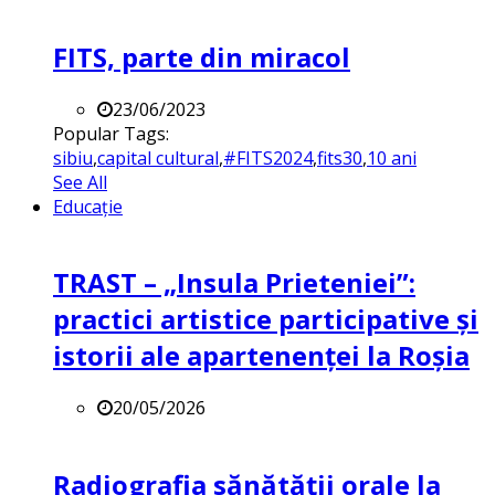
FITS, parte din miracol
23/06/2023
Popular Tags:
sibiu
,
capital cultural
,
#FITS2024
,
fits30
,
10 ani
See All
Educație
TRAST – „Insula Prieteniei”:
practici artistice participative și
istorii ale apartenenței la Roșia
20/05/2026
Radiografia sănătății orale la