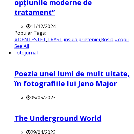
opțiunile moderne de
tratament”
11/12/2024
Popular Tags:
#DENTESTET
,
TRAST
,
insula prieteniei
,
Rosia
,
#copii
See All
Fotojurnal
Poezia unei lumi de mult uitate,
în fotografiile lui Jeno Major
05/05/2023
The Underground World
29/04/2023