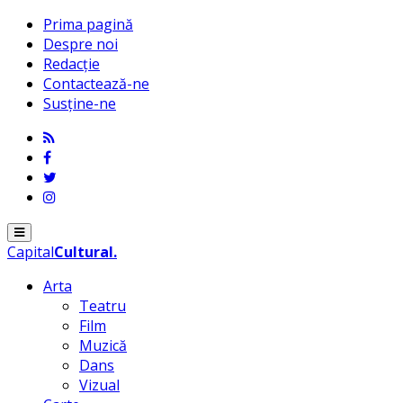
Prima pagină
Despre noi
Redacție
Contactează-ne
Susține-ne
Menu
Capital
Cultural
.
Arta
Teatru
Film
Muzică
Dans
Vizual