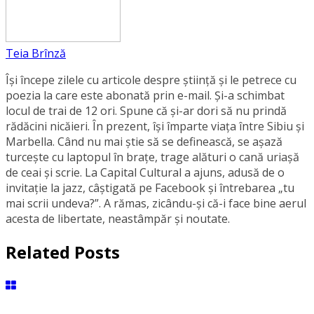
Teia Brînză
Își începe zilele cu articole despre știință și le petrece cu
poezia la care este abonată prin e-mail. Și-a schimbat
locul de trai de 12 ori. Spune că și-ar dori să nu prindă
rădăcini nicăieri. În prezent, își împarte viața între Sibiu și
Marbella. Când nu mai știe să se definească, se aşază
turcește cu laptopul în brațe, trage alături o cană uriașă
de ceai și scrie. La Capital Cultural a ajuns, adusă de o
invitație la jazz, câștigată pe Facebook și întrebarea „tu
mai scrii undeva?”. A rămas, zicându-și că-i face bine aerul
acesta de libertate, neastâmpăr și noutate.
Related Posts