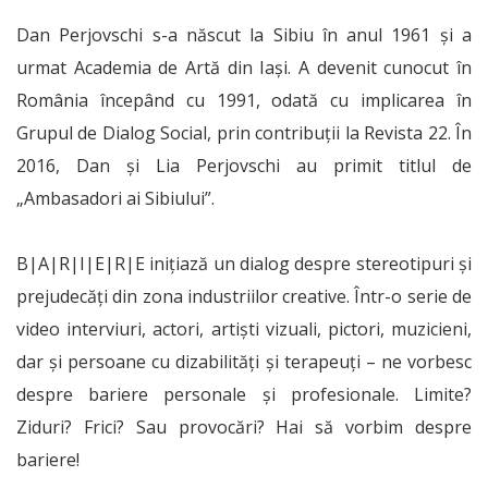
Dan Perjovschi s-a născut la Sibiu în anul 1961 și a
urmat Academia de Artă din Iași. A devenit cunocut în
România începând cu 1991, odată cu implicarea în
Grupul de Dialog Social, prin contribuții la Revista 22. În
2016, Dan și Lia Perjovschi au primit titlul de
„Ambasadori ai Sibiului”.
B|A|R|I|E|R|E inițiază un dialog despre stereotipuri și
prejudecăți din zona industriilor creative. Într-o serie de
video interviuri, actori, artiști vizuali, pictori, muzicieni,
dar și persoane cu dizabilități și terapeuți – ne vorbesc
despre bariere personale și profesionale. Limite?
Ziduri? Frici? Sau provocări? Hai să vorbim despre
bariere!