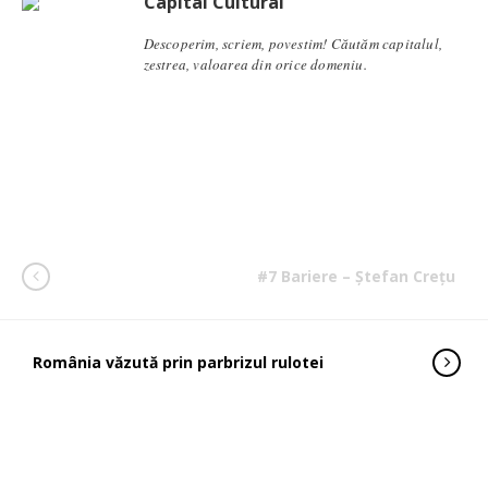
Capital Cultural
Descoperim, scriem, povestim! Căutăm capitalul,
zestrea, valoarea din orice domeniu.
#7 Bariere – Ștefan Crețu
România văzută prin parbrizul rulotei