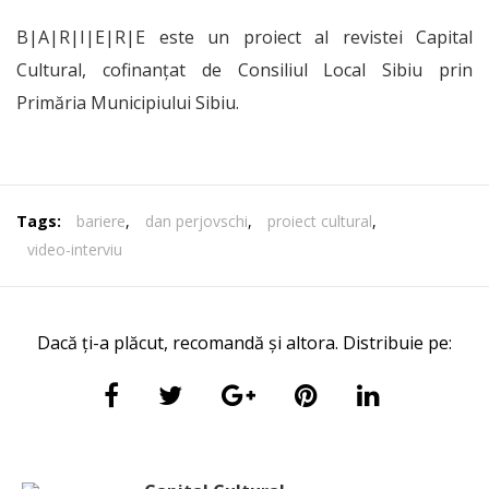
B|A|R|I|E|R|E este un proiect al revistei Capital
Cultural, cofinanțat de Consiliul Local Sibiu prin
Primăria Municipiului Sibiu.
Tags:
bariere
,
dan perjovschi
,
proiect cultural
,
video-interviu
Dacă ți-a plăcut, recomandă și altora. Distribuie pe: