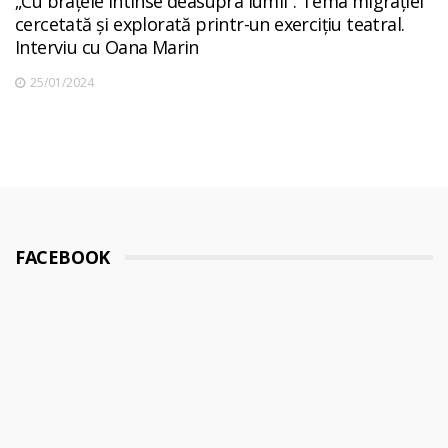
„Cu brațele întinse deasupra lumii”. Tema migrației
cercetată și explorată printr-un exercițiu teatral.
Interviu cu Oana Marin
25/01/2024
FACEBOOK