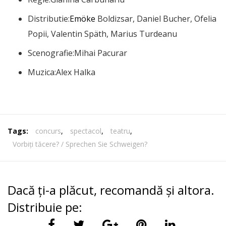
Distributie:
Emöke
Boldizsar, Daniel Bucher, Ofelia
Popii, Valentin Späth, Marius Turdeanu
Scenografie:Mihai Pacurar
Muzica:Alex Halka
Tags:
concurs
,
spectacol
,
teatru
,
Vorbiți tăcere? / Sprechen Sie Schweigen?
Dacă ți-a plăcut, recomandă și altora.
Distribuie pe: