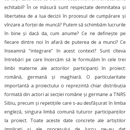
echitabil? În ce măsură sunt respectate demnitatea și
libertatea de a lua decizii în procesul de cumpărare și
vînzare a forței de muncă? Putem să schimbăm lucrurile
în bine și dacă da, cum anume? Ce ne definește pe
fiecare dintre noi în afară de puterea de a munci? Ce
înseamnă “integrare” în acest context? Sunt cîteva
întrebări pe care încercăm să le formulăm în cele trei
limbi materne ale actorilor participanți în proiect:
română, germană și maghiară. O particularitate
importantă a proiectului o reprezintă chiar distribuția
formată din actori ai secției române și germane a TNRS
Sibiu, precum și repetițiile care s-au desfășurat în limba
engleză, singura limbă comună tuturor participanților
la proiect. Toate aceste date concrete ale artiștilor
implicați și ale procesului de lucru ne-au dat