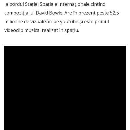
la bordul Stației Spațiale Internaționale cîntînd
compoziția lui David Bowie. Are în prezent peste 52,5
milioane de vizualizări pe youtube și este primul
videoclip muzical realizat în spațiu.