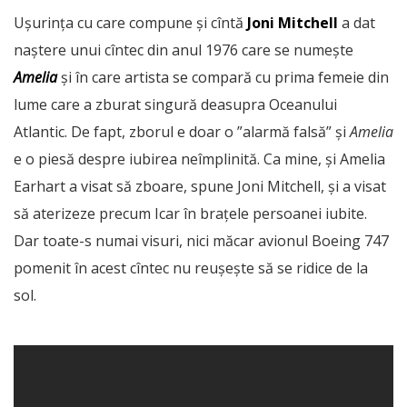
Ușurința cu care compune și cîntă
Joni Mitchell
a dat
naștere unui cîntec din anul 1976 care se numește
Amelia
și în care artista se compară cu prima femeie din
lume care a zburat singură deasupra Oceanului
Atlantic. De fapt, zborul e doar o ”alarmă falsă” și
Amelia
e o piesă despre iubirea neîmplinită. Ca mine, și Amelia
Earhart a visat să zboare, spune Joni Mitchell, și a visat
să aterizeze precum Icar în brațele persoanei iubite.
Dar toate-s numai visuri, nici măcar avionul Boeing 747
pomenit în acest cîntec nu reușește să se ridice de la
sol.