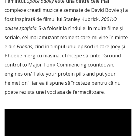
Pămîntul.
Space oddity
este una dintre cele mai
complexe creații muzicale semnate de David Bowie și a
fost inspirată de filmul lui Stanley Kubrick,
2001:O
odisee spațială
. S-a folosit la rîndul ei în multe filme și
seriale, cel mai amuzant moment care-mi vine în minte
e din
Friends
, cînd în timpul unui episod în care Joey și
Phoebe merg cu mașina, el începe să cînte ”Ground
control to Major Tom/ Commencing countdown,
engines on/ Take your protein pills and put your
helmet on”, iar ea îi spune să înceteze pentru că nu
poate rezista unei voci așa de fermecătoare.