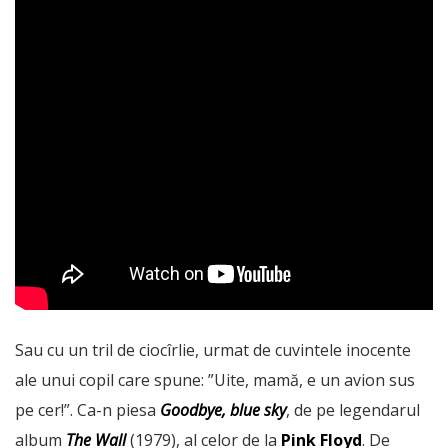
Sau cu un tril de ciocîrlie, urmat de cuvintele inocente
ale unui copil care spune: ”Uite, mamă, e un avion sus
pe cer!”. Ca-n piesa
Goodbye, blue sky
, de pe legendarul
album
The Wall
(1979), al celor de la
Pink Floyd
. De