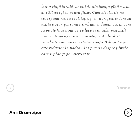
Într-o viață ideală, ar citi de dimineața pînă seara,
ar călători și ar vedea filme. Cum idealurile nu
corespund mereu realității, și-ar dori foarte tare să
existe o zi în plus între sîmbătă și duminică, în care
să poate face doar ce-i place și să aiba mai mult
timp să trancănească cu prietenii. A absolvit
Facultatea de Litere a Universității Babeș-Bolyai,
este redactor la Radio Cluj și scrie despre filmele
care îi plac și pe LiterNet.ro.
Donna
Anii Drumeției