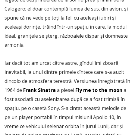
Calogero; el doar contemplă lumea de sus, din avion, și
spune că ne vede pe toți la fel, cu aceleași iubiri și
aceleași dorințe, trăind într-un spațiu în care, la modul
ideal, granițele se șterg, războaiele dispar și domnește
armonia.
Iar dacă tot am urcat către astre, gîndul îmi zboară,
inevitabil, la unul dintre primele cîntece care s-a auzit
dincolo de atmosfera terestră. Versiunea înregistrată în
1964 de
Frank Sinatra
a piesei
Fly me to the moon
a
fost asociată cu aselenizarea după ce a fost trimisă în
spațiu, pe o casetă Sony. S-a cîntat această melodie de
pe un player portabil în timpul misiunii Apollo 10, în
vreme ce vehiculul selenar orbita în jurul Lunii, dar și