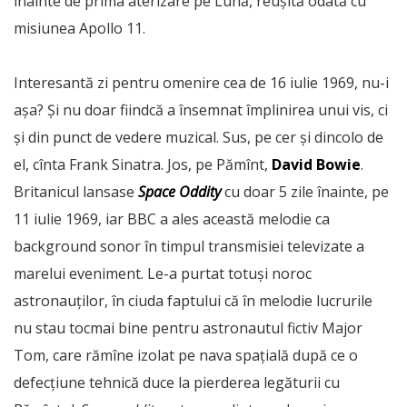
înainte de prima aterizare pe Lună, reușită odată cu
misiunea Apollo 11.
Interesantă zi pentru omenire cea de 16 iulie 1969, nu-i
așa? Și nu doar fiindcă a însemnat împlinirea unui vis, ci
și din punct de vedere muzical. Sus, pe cer și dincolo de
el, cînta Frank Sinatra. Jos, pe Pămînt,
David Bowie
.
Britanicul lansase
Space Oddity
cu doar 5 zile înainte, pe
11 iulie 1969, iar BBC a ales această melodie ca
background sonor în timpul transmisiei televizate a
marelui eveniment. Le-a purtat totuși noroc
astronauților, în ciuda faptului că în melodie lucrurile
nu stau tocmai bine pentru astronautul fictiv Major
Tom, care rămîne izolat pe nava spațială după ce o
defecțiune tehnică duce la pierderea legăturii cu