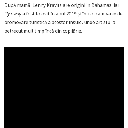
După mamă, Lenny Kravitz are origini în Bahamas, iar
Fly away
a fost folosit în anul 2019 și într-o campanie de
promovare turistică a acestor insule, unde artistul a
petrecut mult timp încă din copilărie.