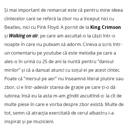
Și mai important de remarcat este că pentru mine ideea
cîntecelor care se referă la zbor nu a început nici cu
Beatles, nici cu Pink Floyd. A pornit de la
King Crimson
și
Walking on air
, pe care am ascultat-o la căști într-o
noapte în care nu puteam să adorm. Cineva a scris într-
un comentariu pe youtube că este melodia pe care a
ales-o în urmă cu 25 de ani la nuntă pentru ”dansul
mirilor” și că a dansat atunci cu soțul ei pe acest cîntec.
Poate că ”mersul pe aer” nu înseamnă literal plutire sau
zbor, ci e într-adevăr starea de grație pe care ți-o dă
iubirea; însă eu la asta m-am gîndit ascultînd-o: la cît de
multe piese în care e vorba despre zbor există. Multe de
tot, semn că atracția exercitată de cerul albastru i-a
inspirat și pe muzicieni.