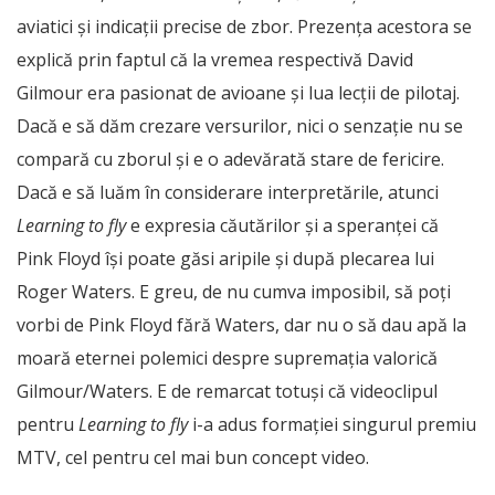
aviatici și indicații precise de zbor. Prezența acestora se
explică prin faptul că la vremea respectivă David
Gilmour era pasionat de avioane și lua lecții de pilotaj.
Dacă e să dăm crezare versurilor, nici o senzație nu se
compară cu zborul și e o adevărată stare de fericire.
Dacă e să luăm în considerare interpretările, atunci
Learning to fly
e expresia căutărilor și a speranței că
Pink Floyd își poate găsi aripile și după plecarea lui
Roger Waters. E greu, de nu cumva imposibil, să poți
vorbi de Pink Floyd fără Waters, dar nu o să dau apă la
moară eternei polemici despre supremația valorică
Gilmour/Waters. E de remarcat totuși că videoclipul
pentru
Learning to fly
i-a adus formației singurul premiu
MTV, cel pentru cel mai bun concept video.