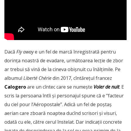
Dacă
Fly away
e un fel de marcă înregistrată pentru
dorința noastră de evadare, următoarea lecție de zbor
ar trebui să vină de la cineva obișnuit cu înălțimile. Pe
albumul
Liberté Chérie
din 2017, cîntărețul francez
Calogero
are un cîntec care se numește
Voler de nuit
. E
scris la persoana întîi și personajul spune că e ”facteur
du ciel pour l’Aéropostale”. Adică un fel de poștaș
aerian care zboară noaptea ducînd scrisori și visuri,
odată cu ele, către cerul înstelat. Dar indicații concrete
legate de desprinderea de la sol nu prea primim de la