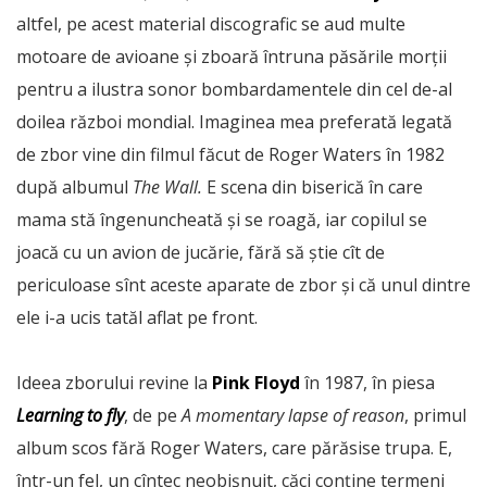
altfel, pe acest material discografic se aud multe
motoare de avioane și zboară întruna păsările morții
pentru a ilustra sonor bombardamentele din cel de-al
doilea război mondial. Imaginea mea preferată legată
de zbor vine din filmul făcut de Roger Waters în 1982
după albumul
The Wall.
E scena din biserică în care
mama stă îngenuncheată și se roagă, iar copilul se
joacă cu un avion de jucărie, fără să știe cît de
periculoase sînt aceste aparate de zbor și că unul dintre
ele i-a ucis tatăl aflat pe front.
Ideea zborului revine la
Pink Floyd
în 1987, în piesa
Learning to fly
, de pe
A momentary lapse of reason
, primul
album scos fără Roger Waters, care părăsise trupa. E,
într-un fel, un cîntec neobișnuit, căci conține termeni