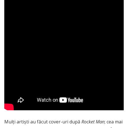
Mulți artiști au făcut cover-uri după
Rocket Man
; cea mai