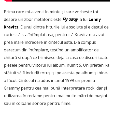
Prima care mi-a venit în minte și care vorbește tot
despre un zbor metaforic este
Fly away
, a lui
Lenny
Kravitz
. E unul dintre hiturile lui absolute și e destul de
curios că s-a întîmplat așa, pentru că Kravitz n-a avut
prea mare încredere în cîntecul ăsta. L-a compus
oarecum din întîmplare, testînd un amplificator de
chitară și după ce trimisese deja la casa de discuri toate
piesele pentru viitorul lui album, numit
5
. Un prieten l-a
sfătuit să îl includă totuși și pe acesta pe album și bine-
a făcut. Cîntecul i-a adus în anul 1999 un premiu
Grammy pentru cea mai bună interpretare rock, dar și
utilizarea în reclame pentru mai multe mărci de mașini
sau în coloane sonore pentru filme.