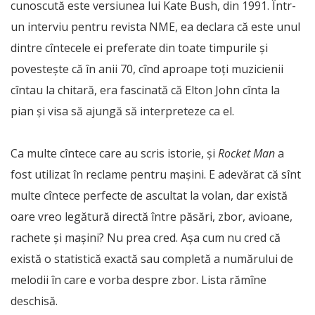
cunoscută este versiunea lui Kate Bush, din 1991. Într-
un interviu pentru revista NME, ea declara că este unul
dintre cîntecele ei preferate din toate timpurile și
povestește că în anii 70, cînd aproape toți muzicienii
cîntau la chitară, era fascinată că Elton John cînta la
pian și visa să ajungă să interpreteze ca el.
Ca multe cîntece care au scris istorie, și
Rocket Man
a
fost utilizat în reclame pentru mașini. E adevărat că sînt
multe cîntece perfecte de ascultat la volan, dar există
oare vreo legătură directă între păsări, zbor, avioane,
rachete și mașini? Nu prea cred. Așa cum nu cred că
există o statistică exactă sau completă a numărului de
melodii în care e vorba despre zbor. Lista rămîne
deschisă.