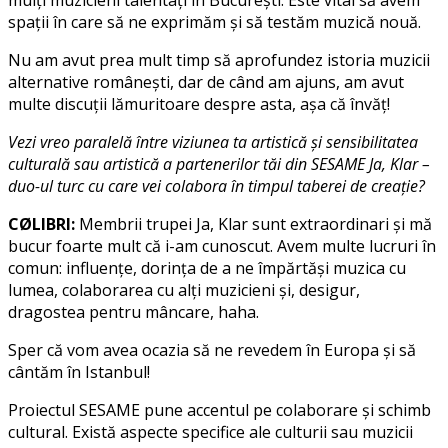
mulți muzicieni talentați în București. Este vital să avem
spații în care să ne exprimăm și să testăm muzică nouă.
Nu am avut prea mult timp să aprofundez istoria muzicii
alternative românești, dar de când am ajuns, am avut
multe discuții lămuritoare despre asta, așa că învăț!
Vezi vreo paralelă între viziunea ta artistică și sensibilitatea
culturală sau artistică a partenerilor tăi din SESAME Ja, Klar –
duo-ul turc cu care vei colabora în timpul taberei de creație?
CØLIBRI:
Membrii trupei Ja, Klar sunt extraordinari și mă
bucur foarte mult că i-am cunoscut. Avem multe lucruri în
comun: influențe, dorința de a ne împărtăși muzica cu
lumea, colaborarea cu alți muzicieni și, desigur,
dragostea pentru mâncare, haha.
Sper că vom avea ocazia să ne revedem în Europa și să
cântăm în Istanbul!
Proiectul SESAME pune accentul pe colaborare și schimb
cultural. Există aspecte specifice ale culturii sau muzicii