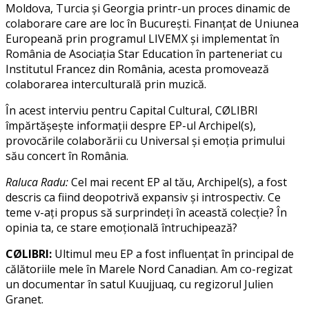
Moldova, Turcia și Georgia printr-un proces dinamic de
colaborare care are loc în București. Finanțat de Uniunea
Europeană prin programul LIVEMX și implementat în
România de Asociația Star Education în parteneriat cu
Institutul Francez din România, acesta promovează
colaborarea interculturală prin muzică.
În acest interviu pentru Capital Cultural, CØLIBRI
împărtășește informații despre EP-ul Archipel(s),
provocările colaborării cu Universal și emoția primului
său concert în România.
Raluca Radu:
Cel mai recent EP al tău, Archipel(s), a fost
descris ca fiind deopotrivă expansiv și introspectiv. Ce
teme v-ați propus să surprindeți în această colecție? În
opinia ta, ce stare emoțională întruchipează?
CØLIBRI:
Ultimul meu EP a fost influențat în principal de
călătoriile mele în Marele Nord Canadian. Am co-regizat
un documentar în satul Kuujjuaq, cu regizorul Julien
Granet.