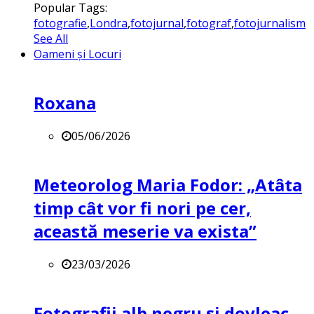
Popular Tags:
fotografie
,
Londra
,
fotojurnal
,
fotograf
,
fotojurnalism
See All
Oameni și Locuri
Roxana
05/06/2026
Meteorolog Maria Fodor: „Atâta
timp cât vor fi nori pe cer,
această meserie va exista”
23/03/2026
Fotografii alb negru și dovleac