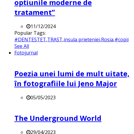
opțiunile moderne de
tratament”
11/12/2024
Popular Tags:
#DENTESTET
,
TRAST
,
insula prieteniei
,
Rosia
,
#copii
See All
Fotojurnal
Poezia unei lumi de mult uitate,
în fotografiile lui Jeno Major
05/05/2023
The Underground World
29/04/2023