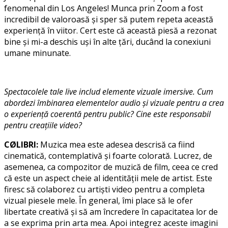
fenomenal din Los Angeles! Munca prin Zoom a fost
incredibil de valoroasă și sper să putem repeta această
experiență în viitor. Cert este că această piesă a rezonat
bine și mi-a deschis uși în alte țări, ducând la conexiuni
umane minunate.
Spectacolele tale live includ elemente vizuale imersive. Cum
abordezi îmbinarea elementelor audio și vizuale pentru a crea
o experiență coerentă pentru public? Cine este responsabil
pentru creațiile video?
CØLIBRI:
Muzica mea este adesea descrisă ca fiind
cinematică, contemplativă și foarte colorată. Lucrez, de
asemenea, ca compozitor de muzică de film, ceea ce cred
că este un aspect cheie al identității mele de artist. Este
firesc să colaborez cu artiști video pentru a completa
vizual piesele mele. În general, îmi place să le ofer
libertate creativă și să am încredere în capacitatea lor de
a se exprima prin arta mea. Apoi integrez aceste imagini