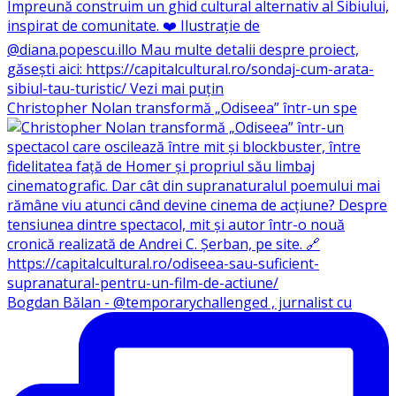
Christopher Nolan transformă „Odiseea” într-un spe
Bogdan Bălan - @temporarychallenged , jurnalist cu