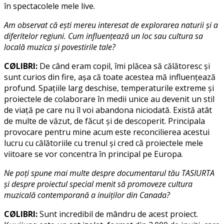
în spectacolele mele live.
Am observat că ești mereu interesat de explorarea naturii și a
diferitelor regiuni. Cum influențează un loc sau cultura sa
locală muzica și povestirile tale?
CØLIBRI:
De când eram copil, îmi plăcea să călătoresc și
sunt curios din fire, așa că toate acestea mă influențează
profund. Spațiile larg deschise, temperaturile extreme și
proiectele de colaborare în medii unice au devenit un stil
de viață pe care nu îl voi abandona niciodată. Există atât
de multe de văzut, de făcut și de descoperit. Principala
provocare pentru mine acum este reconcilierea acestui
lucru cu călătoriile cu trenul și cred că proiectele mele
viitoare se vor concentra în principal pe Europa.
Ne poți spune mai multe despre documentarul tău TASIURTA
și despre proiectul special menit să promoveze cultura
muzicală contemporană a inuiților din Canada?
CØLIBRI:
Sunt incredibil de mândru de acest proiect.