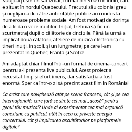
Kuujjuaq este un sat izolat, format din 3.000 de inuiți, care
e situat în nordul Quebecului. Trecutul său colonial greu
și neglijarea de către autoritățile publice au condus la
numeroase probleme sociale. Am fost motivați de dorința
de a le da o voce inuiților. Inițial, trebuia să fie un
scurtmetraj după o călătorie de cinci zile. Până la urmă a
implicat două călătorii, ateliere de muzică electronică cu
tineri inuiți, în școli, și un lungmetraj pe care l-am
prezentat în Quebec, Franța și Scoția!
Am adaptat chiar filmul într-un format de cinema-concert
pentru a-l prezenta live publicului. Acest proiect a
necesitat timp și efort imens, dar satisfacția a fost
enormă. Sper ca într-o zi să prezint acest film în România!
Ca artist care navighează atât pe scena franceză, cât și pe cea
internațională, care țară se simte cel mai „acasă” pentru
genul tău muzical? Unde ai experimentat cea mai organică
conexiune cu publicul, atât în ceea ce privește energia
concertului, cât și implicarea ascultătorilor pe platformele
digitale?