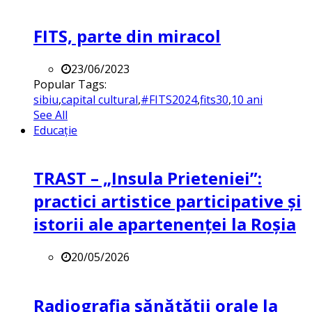
FITS, parte din miracol
23/06/2023
Popular Tags:
sibiu
,
capital cultural
,
#FITS2024
,
fits30
,
10 ani
See All
Educație
TRAST – „Insula Prieteniei”:
practici artistice participative și
istorii ale apartenenței la Roșia
20/05/2026
Radiografia sănătății orale la