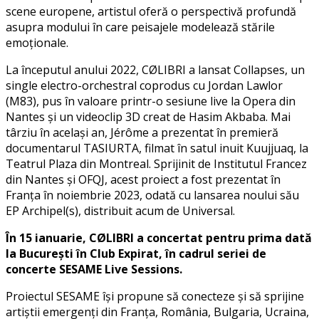
scene europene, artistul oferă o perspectivă profundă
asupra modului în care peisajele modelează stările
emoționale.
La începutul anului 2022, CØLIBRI a lansat Collapses, un
single electro-orchestral coprodus cu Jordan Lawlor
(M83), pus în valoare printr-o sesiune live la Opera din
Nantes și un videoclip 3D creat de Hasim Akbaba. Mai
târziu în același an, Jérôme a prezentat în premieră
documentarul TASIURTA, filmat în satul inuit Kuujjuaq, la
Teatrul Plaza din Montreal. Sprijinit de Institutul Francez
din Nantes și OFQJ, acest proiect a fost prezentat în
Franța în noiembrie 2023, odată cu lansarea noului său
EP Archipel(s), distribuit acum de Universal.
În 15 ianuarie, CØLIBRI a concertat pentru prima dată
la București în Club Expirat, în cadrul seriei de
concerte SESAME Live Sessions.
Proiectul SESAME își propune să conecteze și să sprijine
artiștii emergenți din Franța, România, Bulgaria, Ucraina,