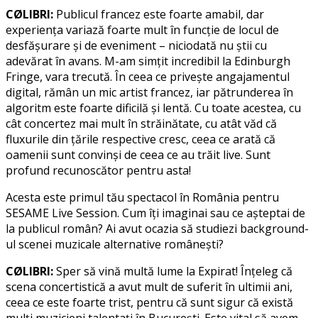
CØLIBRI:
Publicul francez este foarte amabil, dar
experiența variază foarte mult în funcție de locul de
desfășurare și de eveniment – niciodată nu știi cu
adevărat în avans. M-am simțit incredibil la Edinburgh
Fringe, vara trecută. În ceea ce privește angajamentul
digital, rămân un mic artist francez, iar pătrunderea în
algoritm este foarte dificilă și lentă. Cu toate acestea, cu
cât concertez mai mult în străinătate, cu atât văd că
fluxurile din țările respective cresc, ceea ce arată că
oamenii sunt convinși de ceea ce au trăit live. Sunt
profund recunoscător pentru asta!
Acesta este primul tău spectacol în România pentru
SESAME Live Session. Cum îți imaginai sau ce așteptai de
la publicul român? Ai avut ocazia să studiezi background-
ul scenei muzicale alternative românești?
CØLIBRI:
Sper să vină multă lume la Expirat! Înțeleg că
scena concertistică a avut mult de suferit în ultimii ani,
ceea ce este foarte trist, pentru că sunt sigur că există