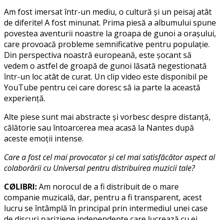
Am fost imersat într-un mediu, o cultură și un peisaj atât
de diferite! A fost minunat. Prima piesă a albumului spune
povestea aventurii noastre la groapa de gunoi a orașului,
care provoacă probleme semnificative pentru populație.
Din perspectiva noastră europeană, este șocant să
vedem o astfel de groapă de gunoi lăsată negestionată
într-un loc atât de curat. Un clip video este disponibil pe
YouTube pentru cei care doresc să ia parte la această
experiență.
Alte piese sunt mai abstracte și vorbesc despre distanță,
călătorie sau întoarcerea mea acasă la Nantes după
aceste emoții intense.
Care a fost cel mai provocator și cel mai satisfăcător aspect al
colaborării cu Universal pentru distribuirea muzicii tale?
CØLIBRI:
Am norocul de a fi distribuit de o mare
companie muzicală, dar, pentru a fi transparent, acest
lucru se întâmplă în principal prin intermediul unei case
de discuri pariziene independente care lucrează cu ei.