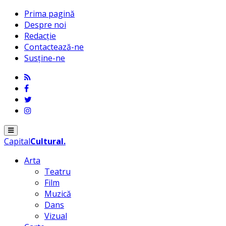
Prima pagină
Despre noi
Redacție
Contactează-ne
Susține-ne
Menu
Capital
Cultural
.
Arta
Teatru
Film
Muzică
Dans
Vizual