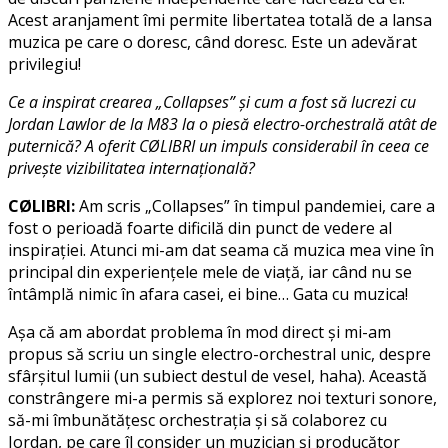
Acest aranjament îmi permite libertatea totală de a lansa
muzica pe care o doresc, când doresc. Este un adevărat
privilegiu!
Ce a inspirat crearea „Collapses” și cum a fost să lucrezi cu
Jordan Lawlor de la M83 la o piesă electro-orchestrală atât de
puternică? A oferit CØLIBRI un impuls considerabil în ceea ce
privește vizibilitatea internațională?
CØLIBRI:
Am scris „Collapses” în timpul pandemiei, care a
fost o perioadă foarte dificilă din punct de vedere al
inspirației. Atunci mi-am dat seama că muzica mea vine în
principal din experiențele mele de viață, iar când nu se
întâmplă nimic în afara casei, ei bine… Gata cu muzica!
Așa că am abordat problema în mod direct și mi-am
propus să scriu un single electro-orchestral unic, despre
sfârșitul lumii (un subiect destul de vesel, haha). Această
constrângere mi-a permis să explorez noi texturi sonore,
să-mi îmbunătățesc orchestrația și să colaborez cu
Jordan, pe care îl consider un muzician și producător