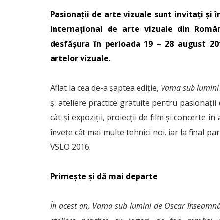
Pasionaţii de arte vizuale sunt invitaţi şi
internaţional de arte vizuale din Româ
desfăşura în perioada 19 – 28 august 20
artelor vizuale.
Aflat la cea de-a şaptea ediţie,
Vama sub lumini
şi ateliere practice gratuite pentru pasionaţii 
cât şi expoziţii, proiecţii de film şi concerte în
înveţe cât mai multe tehnici noi, iar la final p
VSLO 2016.
Primeşte şi dă mai departe
În acest an, Vama sub lumini de Oscar înseamnă 