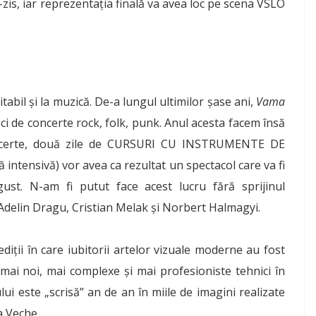
u-zis, iar reprezentaţia finală va avea loc pe scena VSLO
abil şi la muzică. De-a lungul ultimilor şase ani,
Vama
i de concerte rock, folk, punk. Anul acesta facem însă
oncerte, două zile de CURSURI CU INSTRUMENTE DE
ă intensivă) vor avea ca rezultat un spectacol care va fi
t. N-am fi putut face acest lucru fără sprijinul
e, Adelin Dragu, Cristian Melak şi Norbert Halmagyi.
iţii în care iubitorii artelor vizuale moderne au fost
mai noi, mai complexe şi mai profesioniste tehnici în
ui este „scrisă” an de an în miile de imagini realizate
a Veche.