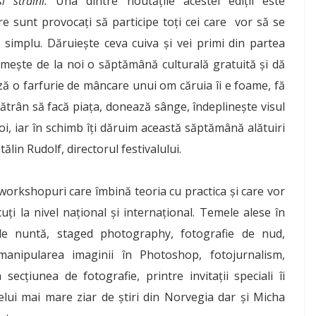
 străini.
Una dintre noutățile acestei ediții este
e sunt provocaţi să participe toţi cei care vor să se
 simplu. Dăruieşte ceva cuiva şi vei primi din partea
imeşte de la noi o săptămână culturală gratuită şi dă
ză o farfurie de mâncare unui om căruia îi e foame, fă
 bătrân să facă piaţa, donează sânge, îndeplineşte visul
noi, iar în schimb îţi dăruim această săptămână alătuiri
lin Rudolf, directorul festivalului.
orkshopuri care îmbină teoria cu practica şi care vor
uţi la nivel naţional şi internaţional. Temele alese în
 de nuntă, staged photography, fotografie de nud,
 manipularea imaginii în Photoshop, fotojurnalism,
secţiunea de fotografie, printre invitaţii speciali îi
elui mai mare ziar de ştiri din Norvegia dar şi Micha