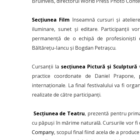
Bruinvels, directorul World Press Photo Conte
Secţiunea Film
înseamnă cursuri şi ateliere
iluminare, sunet şi editare. Participanţii 
permanenţă de o echipă de profesionişti d
Băltăreţu-Iancu şi Bogdan Petraşcu.
Cursanţii la
secţiunea Pictură şi Sculptură
v
practice coordonate de Daniel Prapone, 
internaţionale. La final festivalului va fi org
realizate de către participanţi.
Secţiunea de Teatru
, prezentă pentru prima 
cu păpuşi în mărime naturală. Cursurile vor 
Company
, scopul final fiind acela de a produc