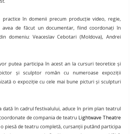
st.
 practice în domenii precum producţie video, regie,
vor avea de făcut un documentar, fiind coordonaţi în
in domeniu: Veaceslav Cebotari (Moldova), Andrei
or putea participa în acest an la cursuri teoretice şi
pictor și sculptor român cu numeroase expoziţii
anizată o expoziţie cu cele mai bune picturi şi sculpturi
dată în cadrul festivalului, aduce în prim plan teatrul
fi coordonate de compania de teatru
Lightwave Theatre
e o piesă de teatru completă, cursanţii putând participa