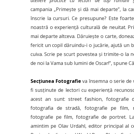
ateliere practice cu lectori de top români şi
campania „Primeşte şi dă mai departe”, la car
înscrie la cursuri. Ce presupune? Este foarte
noastră o experienţă culturală de neuitat. Pr
mai departe altceva. Dăruieşte o carte, donea
fericit un copil dăruindu-i o jucărie, ajută un
cuiva. Scrie pe scurt povestea şi trimite-o la 
de noi la Vama sub lumini de Oscar!”, spune Cătă
Secţiunea Fotografie
va însemna o serie de w
fi susţinute de lectori cu experienţă recunosc
acest an sunt: street fashion, fotografie
fotografia de stradă, fotografie pe film,
fotografie pe film, fotografie de portret. La 
amintim pe Olav Urdahl, editor principal al c