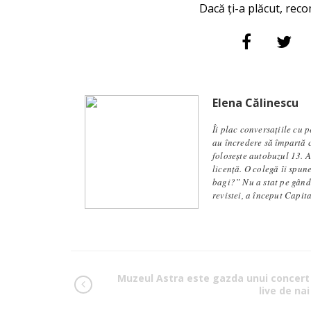
Dacă ți-a plăcut, reco
Elena Călinescu
Îi plac conversaţiile cu 
au încredere să împartă c
foloseşte autobuzul 13. A
licență. O colegă îi spune
bagi?” Nu a stat pe gându
revistei, a început Capit
Muzeul Astra este gazda unui concert
live de nai