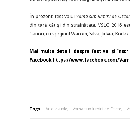
În prezent, festivalul
Vama sub lumini de Oscar
din ţară cât şi din străinătate. VSLO 2016 est
Canon, cu sprijinul Wacom, Silva, Jidvei, Kodex 
Mai multe detalii despre festival și înscr
Facebook
https://www.facebook.com/Vam
Tags:
Arte vizuale
,
Vama sub lumini de Oscar
,
V