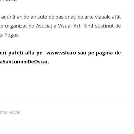
adună an de an sute de pasionaţi de arte vizuale atât
e organizat de Asociaţia Visual Art, fiind susţinut de
și Pegas.
ieri puteţi afla pe
www.vslo.ro
sau pe pagina de
aSubLuminiDeOscar
.
ama Veche