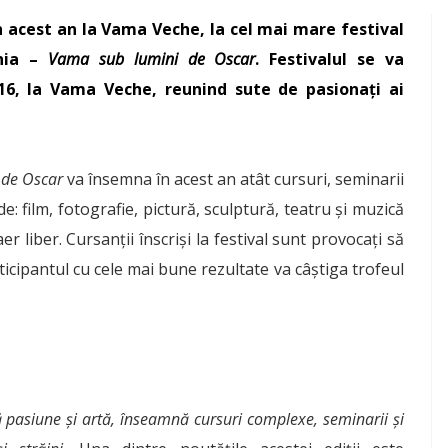
 în acest an la Vama Veche, la cel mai mare festival
nia –
Vama sub lumini de Oscar
. Festivalul se va
16, la Vama Veche, reunind sute de pasionaţi ai
 de Oscar
va însemna în acest an atât cursuri, seminarii
de: film, fotografie, pictură, sculptură, teatru şi muzică
 aer liber. Cursanţii înscrişi la festival sunt provocaţi să
articipantul cu cele mai bune rezultate va câștiga trofeul
pasiune şi artă, înseamnă cursuri complexe, seminarii şi