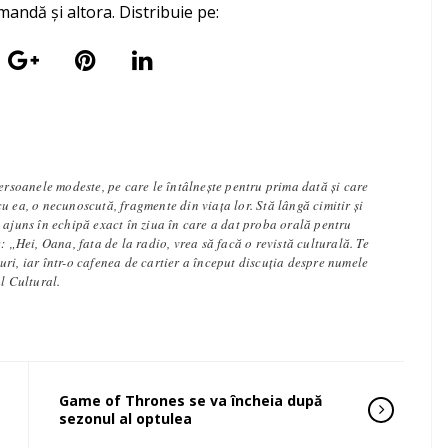
mandă și altora. Distribuie pe:
persoanele modeste, pe care le întâlneşte pentru prima dată şi care
u ea, o necunoscută, fragmente din viaţa lor. Stă lângă cimitir și
 ajuns în echipă exact în ziua în care a dat proba orală pentru
: „Hei, Oana, fata de la radio, vrea să facă o revistă culturală. Te
ri, iar într-o cafenea de cartier a început discuția despre numele
al Cultural.
Game of Thrones se va încheia după
sezonul al optulea