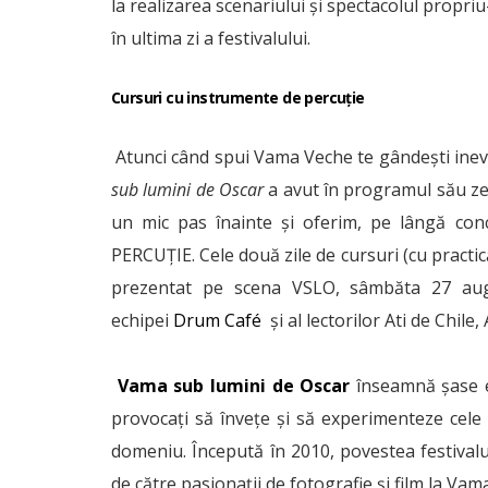
la realizarea scenariului şi spectacolul propri
în ultima zi a festivalului.
Cursuri cu instrumente de percuție
Atunci când spui Vama Veche te gândeşti inevit
sub lumini de Oscar
a avut în programul său zec
un mic pas înainte şi oferim, pe lângă c
PERCUȚIE. Cele două zile de cursuri (cu practic
prezentat pe scena VSLO, sâmbăta 27 augus
echipei
Drum Café
și al lectorilor Ati de Chil
Vama sub lumini de Oscar
înseamnă şase ed
provocaţi să înveţe şi să experimenteze cele 
domeniu. Începută în 2010, povestea festivalul
de către pasionaţii de fotografie şi film la Vam