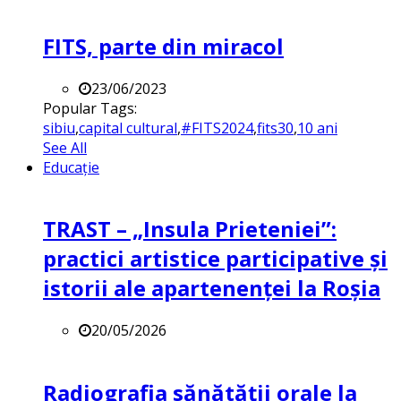
FITS, parte din miracol
23/06/2023
Popular Tags:
sibiu
,
capital cultural
,
#FITS2024
,
fits30
,
10 ani
See All
Educație
TRAST – „Insula Prieteniei”:
practici artistice participative și
istorii ale apartenenței la Roșia
20/05/2026
Radiografia sănătății orale la