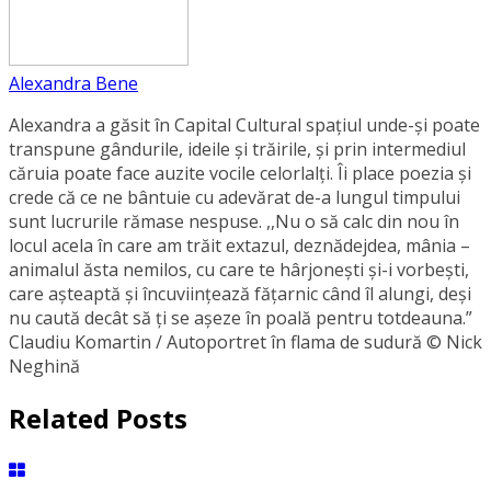
Alexandra Bene
Alexandra a găsit în Capital Cultural spațiul unde-și poate
transpune gândurile, ideile și trăirile, și prin intermediul
căruia poate face auzite vocile celorlalți. Îi place poezia și
crede că ce ne bântuie cu adevărat de-a lungul timpului
sunt lucrurile rămase nespuse. ,,Nu o să calc din nou în
locul acela în care am trăit extazul, deznădejdea, mânia –
animalul ăsta nemilos, cu care te hârjonești și-i vorbești,
care așteaptă și încuviințează fățarnic când îl alungi, deși
nu caută decât să ți se așeze în poală pentru totdeauna.”
Claudiu Komartin / Autoportret în flama de sudură © Nick
Neghină
Related Posts