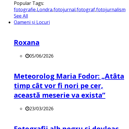
Popular Tags:
fotografie
,
Londra
,
fotojurnal
,
fotograf
,
fotojurnalism
See All
Oameni și Locuri
Roxana
05/06/2026
Meteorolog Maria Fodor: „Atâta
timp cât vor fi nori pe cer,
această meserie va exista”
23/03/2026
Fotografii alb negru și dovleac