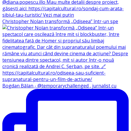
Christopher Nolan transformă „Odiseea” într-un spe
Bogdan Bălan - @temporarychallenged , jurnalist cu