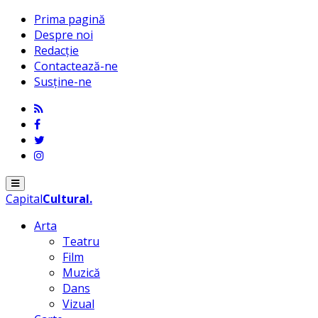
Prima pagină
Despre noi
Redacție
Contactează-ne
Susține-ne
Menu
Capital
Cultural
.
Arta
Teatru
Film
Muzică
Dans
Vizual