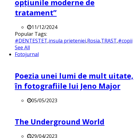
opțiunile moderne de
tratament”
11/12/2024
Popular Tags:
#DENTESTET
,
insula prieteniei
,
Rosia
,
TRAST
,
#copii
See All
Fotojurnal
Poezia unei lumi de mult uitate,
în fotografiile lui Jeno Major
05/05/2023
The Underground World
29/04/2023