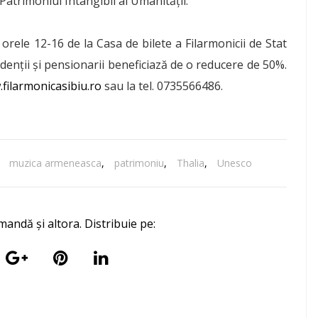
Patrimoniul Intangibil al Umanităţii.
e orele 12-16 de la Casa de bilete a Filarmonicii de Stat
studenţii şi pensionarii beneficiază de o reducere de 50%.
filarmonicasibiu.ro
sau la tel. 0735566486.
,
muzica armeneasca
,
patrimoniu
,
Thalia
,
Unesco
mandă și altora. Distribuie pe: