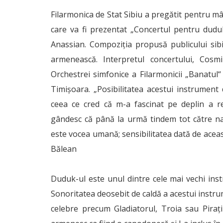
Filarmonica de Stat Sibiu a pregătit pentru mâ
care va fi prezentat „Concertul pentru dudu
Anassian. Compoziţia propusă publicului sib
armenească. Interpretul concertului, Cos
Orchestrei simfonice a Filarmonicii „Banatul“
Timişoara. „Posibilitatea acestui instrumen
ceea ce cred că m-a fascinat pe deplin a 
gândesc că până la urmă tindem tot către n
este vocea umană; sensibilitatea dată de acea
Bălean
Duduk-ul este unul dintre cele mai vechi inst
Sonoritatea deosebit de caldă a acestui instru
celebre precum Gladiatorul, Troia sau Piraţ