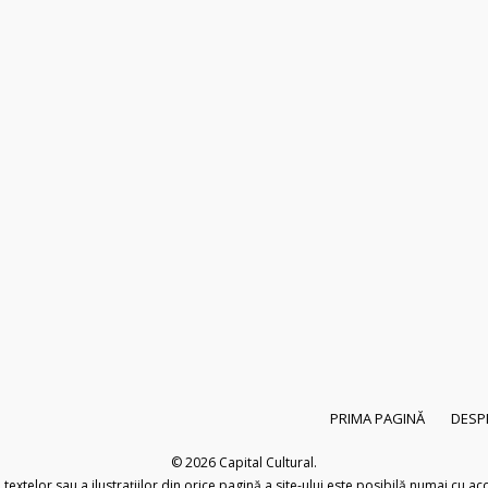
PRIMA PAGINĂ
DESP
© 2026
Capital Cultural
.
extelor sau a ilustrațiilor din orice pagină a site-ului este posibilă numai cu acor