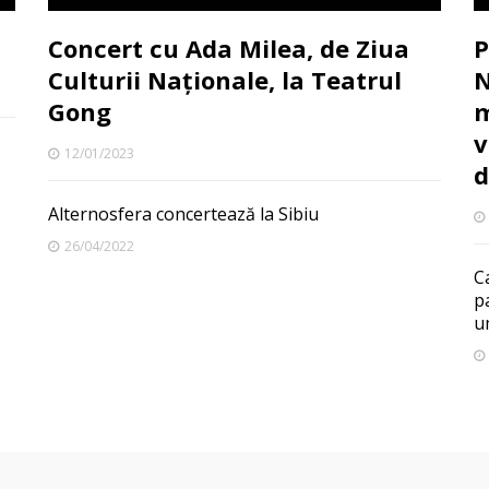
Concert cu Ada Milea, de Ziua
P
Culturii Naționale, la Teatrul
N
Gong
m
v
12/01/2023
d
Alternosfera concertează la Sibiu
26/04/2022
Ca
p
u