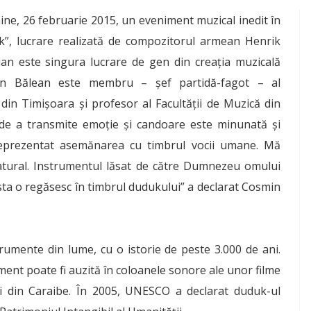
ine, 26 februarie 2015, un eveniment muzical inedit în
k”, lucrare realizată de compozitorul armean Henrik
ian este singura lucrare de gen din creaţia muzicală
min Bălean este membru – şef partidă-fagot – al
 din Timişoara şi profesor al Facultăţii de Muzică din
t de a transmite emoţie şi candoare este minunată şi
reprezentat asemănarea cu timbrul vocii umane. Mă
atural. Instrumentul lăsat de către Dumnezeu omului
sta o regăsesc în timbrul dudukului” a declarat Cosmin
rumente din lume, cu o istorie de peste 3.000 de ani.
ment poate fi auzită în coloanele sonore ale unor filme
ii din Caraibe. În 2005, UNESCO a declarat duduk-ul