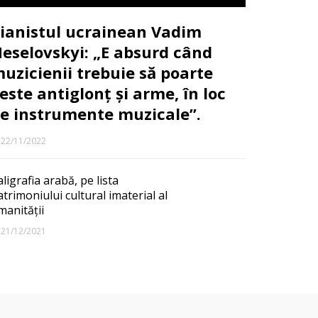
ianistul ucrainean Vadim
eselovskyi: „E absurd când
uzicienii trebuie să poarte
este antiglonț și arme, în loc
e instrumente muzicale”.
22/11/2022
ligrafia arabă, pe lista
atrimoniului cultural imaterial al
manității
21/12/2021