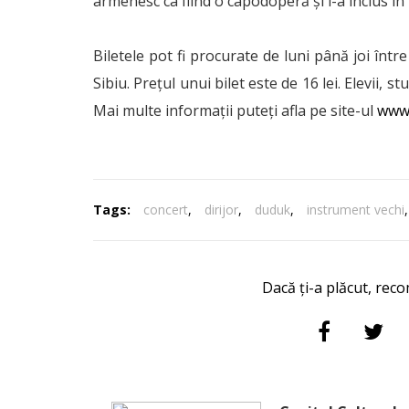
armenesc ca fiind o capodoperă şi l-a inclus în 
Biletele pot fi procurate de luni până joi într
Sibiu. Preţul unui bilet este de 16 lei. Elevii, 
Mai multe informaţii puteţi afla pe site-ul
www.
Tags:
concert
,
dirijor
,
duduk
,
instrument vechi
Dacă ți-a plăcut, reco