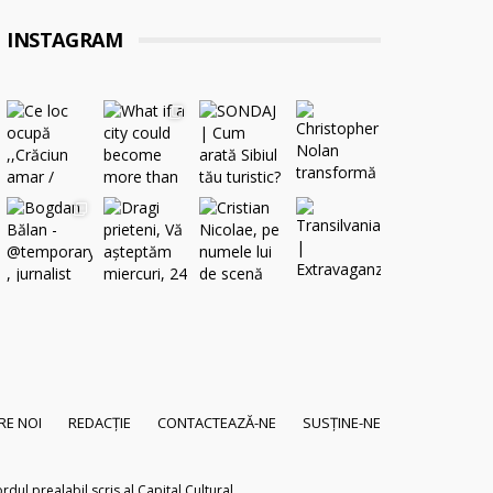
INSTAGRAM
RE NOI
REDACȚIE
CONTACTEAZĂ-NE
SUSȚINE-NE
dul prealabil scris al Capital Cultural.