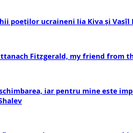
hii poeților ucraineni Iia Kiva și Vasî
ttanach Fitzgerald, my friend from th
schimbarea, iar pentru mine este impor
 Shalev