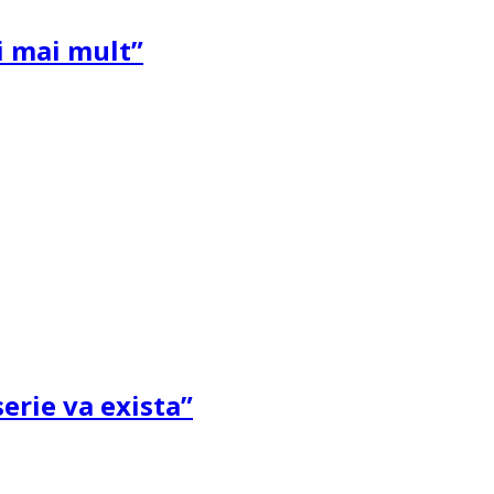
și mai mult”
erie va exista”