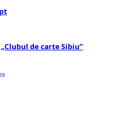
pt
 „Clubul de carte Sibiu”
are