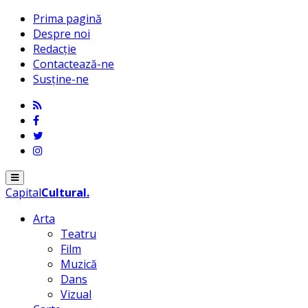
Prima pagină
Despre noi
Redacție
Contactează-ne
Susține-ne
Menu
Capital
Cultural
.
Arta
Teatru
Film
Muzică
Dans
Vizual