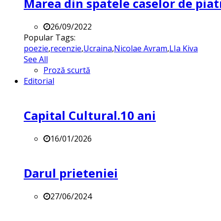
Marea din spatele caselor de pia
26/09/2022
Popular Tags:
poezie
,
recenzie
,
Ucraina
,
Nicolae Avram
,
LIa Kiva
See All
Proză scurtă
Editorial
Capital Cultural.10 ani
16/01/2026
Darul prieteniei
27/06/2024