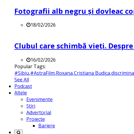
Fotografii alb negru și dovleac co
18/02/2026
Clubul care schimbă vieți. Despre
16/02/2026
Popular Tags:
#Sibiu
,
#AstraFilm
,
Roxana
,
Cristiana Budica
,
discrimin
See All
Podcast
Altele
Evenimente
Știri
Advertorial
Proiecte
Bariere