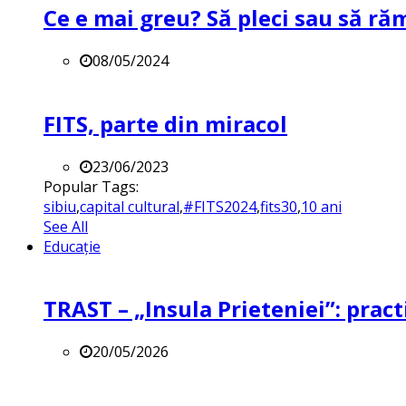
Ce e mai greu? Să pleci sau să ră
08/05/2024
FITS, parte din miracol
23/06/2023
Popular Tags:
sibiu
,
capital cultural
,
#FITS2024
,
fits30
,
10 ani
See All
Educație
TRAST – „Insula Prieteniei”: practi
20/05/2026