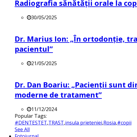
Radiografia sănătății orale la co
30/05/2025
Dr. Marius Ion: „În ortodonție, t
pacientul”
21/05/2025
Dr. Dan Boariu: „Pacienții sunt di
moderne de tratament”
11/12/2024
Popular Tags:
#DENTESTET
,
TRAST
,
insula prieteniei
,
Rosia
,
#copii
See All
Fotojurnal