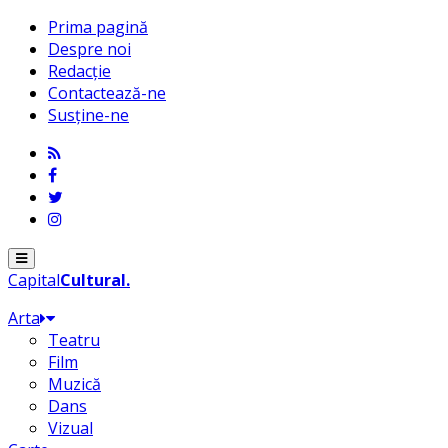
Prima pagină
Despre noi
Redacție
Contactează-ne
Susține-ne
Menu
Capital
Cultural
.
Arta
Teatru
Film
Muzică
Dans
Vizual