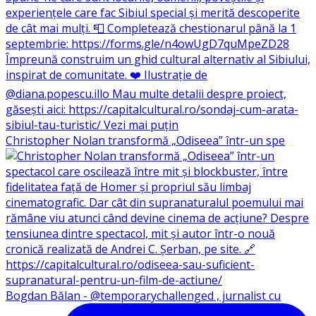
Christopher Nolan transformă „Odiseea” într-un spe
Bogdan Bălan - @temporarychallenged , jurnalist cu