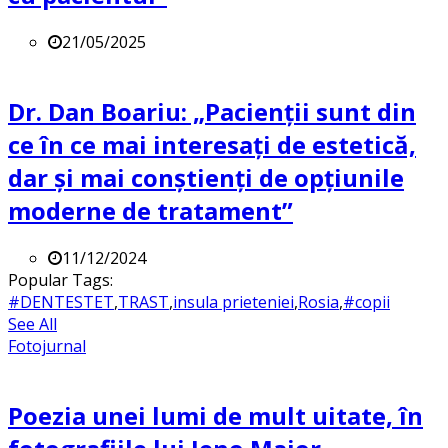
21/05/2025
Dr. Dan Boariu: „Pacienții sunt din
ce în ce mai interesați de estetică,
dar și mai conștienți de opțiunile
moderne de tratament”
11/12/2024
Popular Tags:
#DENTESTET
,
TRAST
,
insula prieteniei
,
Rosia
,
#copii
See All
Fotojurnal
Poezia unei lumi de mult uitate, în