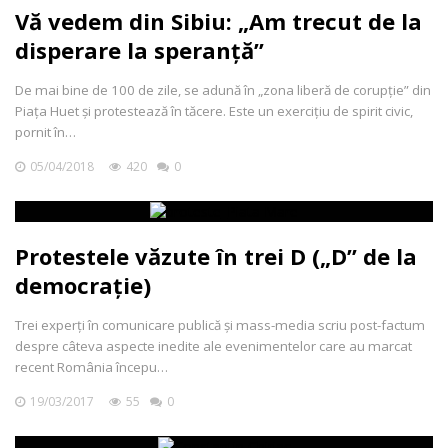
Vă vedem din Sibiu: „Am trecut de la
disperare la speranță”
De mai bine de 100 de zile, se adună în „zona liberă de corupție” din
Piața Huet și protestează în tăcere. Este un exercițiu de spirit civic,
pornit în…
05/04/2018
420
0
Protestele văzute în trei D („D” de la
democrație)
Trei experți în comunicare publică și mass-media scriu post-factum
despre câteva aspecte inedite ale evenimentelor care au marcat
recent România începu…
19/03/2017
55
0