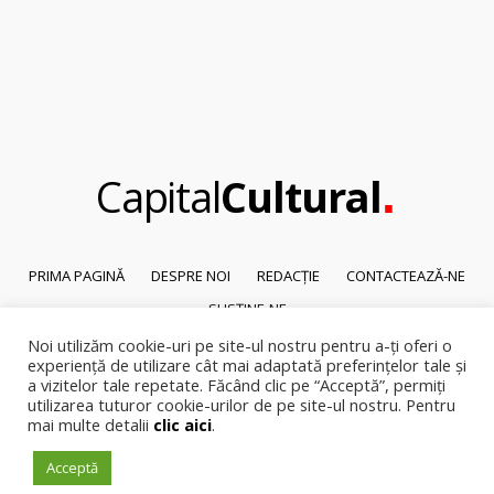
.
Capital
Cultural
PRIMA PAGINĂ
DESPRE NOI
REDACȚIE
CONTACTEAZĂ-NE
SUSȚINE-NE
Noi utilizăm cookie-uri pe site-ul nostru pentru a-ți oferi o
© 2026
Capital Cultural
.
experiență de utilizare cât mai adaptată preferințelor tale și
Reproducerea integrală sau parțială a textelor sau a ilustrațiilor din orice
a vizitelor tale repetate. Făcând clic pe “Acceptă”, permiți
pagină a site-ului este posibilă numai cu acordul prealabil scris al Capital
utilizarea tuturor cookie-urilor de pe site-ul nostru. Pentru
mai multe detalii
clic aici
.
Cultural.
Pirateria intelectuala se pedepsește conform legii.
Acceptă