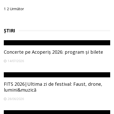
Posts
1
2
Următor
pagination
ȘTIRI
Concerte pe Acoperiș 2026: program și bilete
14/07/2026
FITS 2026|Ultima zi de festival: Faust, drone,
lumini&muzică
28/06/2026