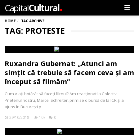
.
Capital
Cultural
Men
HOME
TAG ARCHIVE
TAG: PROTESTE
Ruxandra Gubernat: „Atunci am
simțit că trebuie să facem ceva și am
început să filmăm”
Cum v-ați hotărât să faceți filmul? Am reacționat la Colectiv.
Prietenul nostru, Marcel Schreiter, primise o bursă de la ICR și a
ajuns în București p…
29/10/2018
107
0