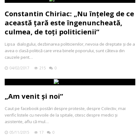
Constantin Chiriac: „Nu înțeleg de ce
această țară este îngenuncheată,
culmea, de toți politicienii”
Lipsa dialogului, dezbinarea politicienilor, nevoia de dreptate și de a
avea o clasă politică care vrea binele poporului, sunt câteva din
cauzele pent…
04/02/2017
215
0
„Am venit și noi”
Caut pe facebook postări despre proteste, despre Colectiv, mai
verific listele cu nevoile de la spitale, citesc despre medici și
asistente, aflu că mul…
05/11/2015
17
0