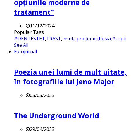
opțiunile moderne de
tratament”
11/12/2024
Popular Tags:
#DENTESTET
,
TRAST
,
insula prieteniei
,
Rosia
,
#copii
See All
Fotojurnal
Poezia unei lumi de mult uitate,
în fotografiile lui Jeno Major
05/05/2023
The Underground World
29/04/2023