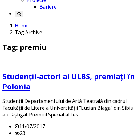
Proiecte
Bariere
Home
Tag Archive
Tag: premiu
Studenții-actori ai ULBS, premiați în
Polonia
Studenții Departamentului de Artă Teatrală din cadrul
Facultății de Litere a Universității ”Lucian Blaga” din Sibiu
au câștigat Premiul Special al Fest…
11/07/2017
23