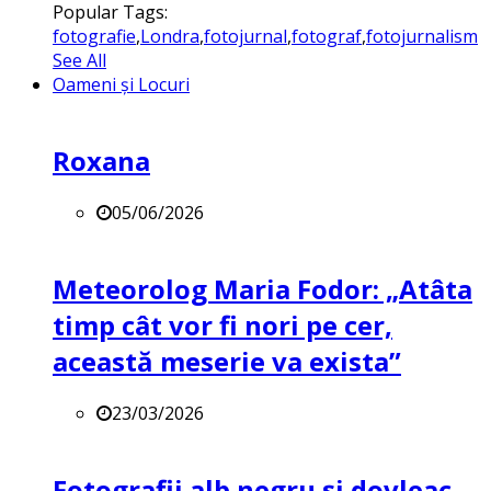
Popular Tags:
fotografie
,
Londra
,
fotojurnal
,
fotograf
,
fotojurnalism
See All
Oameni și Locuri
Roxana
05/06/2026
Meteorolog Maria Fodor: „Atâta
timp cât vor fi nori pe cer,
această meserie va exista”
23/03/2026
Fotografii alb negru și dovleac