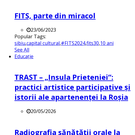
FITS, parte din miracol
23/06/2023
Popular Tags:
sibiu
,
capital cultural
,
#FITS2024
,
fits30
,
10 ani
See All
Educație
TRAST – „Insula Prieteniei”:
practici artistice participative și
istorii ale apartenenței la Roșia
20/05/2026
Radiografia sănătății orale la