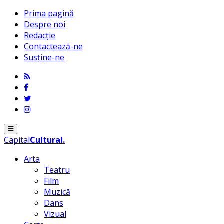
Prima pagină
Despre noi
Redacție
Contactează-ne
Susține-ne
Menu
Capital
Cultural
.
Arta
Teatru
Film
Muzică
Dans
Vizual