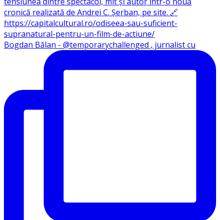
Bogdan Bălan - @temporarychallenged , jurnalist cu