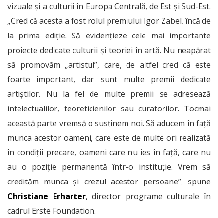
vizuale şi a culturii în Europa Centrală, de Est şi Sud-Est.
„Cred că acesta a fost rolul premiului Igor Zabel, încă de
la prima ediție. Să evidențieze cele mai importante
proiecte dedicate culturii și teoriei în artă. Nu neapărat
să promovăm „artistul”, care, de altfel cred că este
foarte important, dar sunt multe premii dedicate
artiștilor. Nu la fel de multe premii se adresează
intelectualilor, teoreticienilor sau curatorilor. Tocmai
această parte vremsă o susținem noi. Să aducem în față
munca acestor oameni, care este de multe ori realizată
în condiții precare, oameni care nu ies în față, care nu
au o poziție permanentă într-o instituție. Vrem să
credităm munca și crezul acestor persoane”, spune
Christiane Erharter
, director programe culturale în
cadrul Erste Foundation.