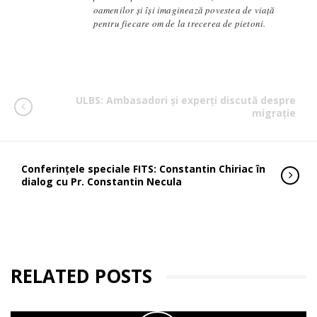
oamenilor și își imaginează povestea de viață
pentru fiecare om de la trecerea de pietoni.
ULBS: Ambasadori și experți discută despre
migrație
Conferințele speciale FITS: Constantin Chiriac în
dialog cu Pr. Constantin Necula
RELATED POSTS