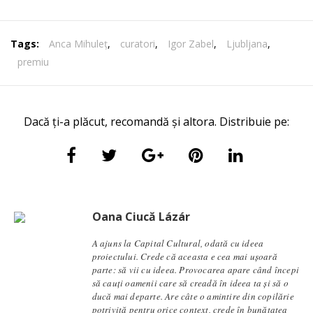
Tags:
Anca Mihuleț
,
curatori
,
Igor Zabel
,
Ljubljana
,
premiu
Dacă ți-a plăcut, recomandă și altora. Distribuie pe:
Oana Ciucă Lázár
A ajuns la Capital Cultural, odată cu ideea
proiectului. Crede că aceasta e cea mai ușoară
parte: să vii cu ideea. Provocarea apare când începi
să cauți oamenii care să creadă în ideea ta și să o
ducă mai departe. Are câte o amintire din copilărie
potrivită pentru orice context, crede în bunătatea