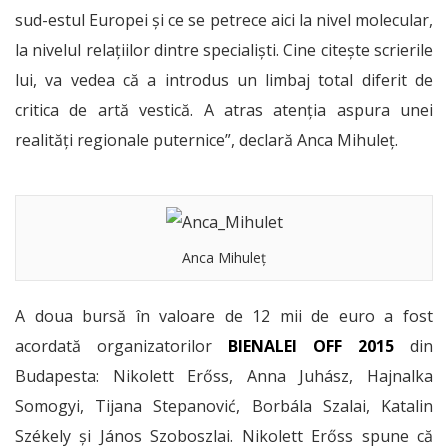
sud-estul Europei și ce se petrece aici la nivel molecular,
la nivelul relaţiilor dintre specialişti. Cine citește scrierile
lui, va vedea că a introdus un limbaj total diferit de
critica de artă vestică. A atras atenția aspura unei
realități regionale puternice”, declară Anca Mihuleț.
Anca Mihuleț
A doua bursă în valoare de 12 mii de euro a fost
acordată organizatorilor
BIENALEI OFF 2015
din
Budapesta: Nikolett Erőss, Anna Juhász, Hajnalka
Somogyi, Tijana Stepanović, Borbála Szalai, Katalin
Székely şi János Szoboszlai. Nikolett Erőss spune că