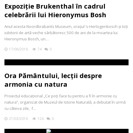
Expoziție Brukenthal în cadrul
celebrării lui Hieronymus Bosh
Anul acesta Noordbrabants Museum, orașul ’s-Hertogenbosch și toți
iubitorii de artă veche sărbătoresc 500 de ani de la moartea lui
Hieronymus Bosch, un…
17/06/2016
74
0
Ora Pământului, lecții despre
armonia cu natura
Proiectul educațional „Ce poți face tu pentru a fi în armonie cu
natura”, organizat de Muzeul de Istorie Naturală, a debutat în urmă
cu câteva zile, f…
21/03/2016
124
0