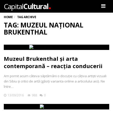
.
Capital
Cultural
Men
HOME
TAG ARCHIVE
TAG: MUZEUL NAȚIONAL
BRUKENTHAL
Muzeul Brukenthal și arta
contemporană – reacția conducerii
Am pornit acum câteva săptămâni o discuție cu câțiva artiști vizuali
din Sibiu și critici de artă (găsiți varianta online a articolului aici). Ne
între…
13/09/2016
988
0