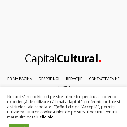
.
Capital
Cultural
PRIMA PAGINĂ
DESPRE NOI
REDACȚIE
CONTACTEAZĂ-NE
SUSȚINE-NE
Noi utilizăm cookie-uri pe site-ul nostru pentru a-ți oferi o
© 2026
Capital Cultural
.
experiență de utilizare cât mai adaptată preferințelor tale și
Reproducerea integrală sau parțială a textelor sau a ilustrațiilor din orice
a vizitelor tale repetate. Făcând clic pe “Acceptă”, permiți
pagină a site-ului este posibilă numai cu acordul prealabil scris al Capital
utilizarea tuturor cookie-urilor de pe site-ul nostru. Pentru
mai multe detalii
clic aici
.
Cultural.
Pirateria intelectuala se pedepsește conform legii.