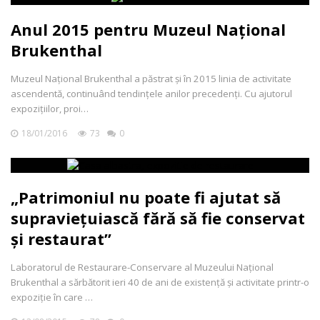
Anul 2015 pentru Muzeul Naţional
Brukenthal
Muzeul Naţional Brukenthal a păstrat şi în 2015 linia de activitate
ascendentă, continuând tendințele anilor precedenți. Cu ajutorul
expoziţiilor, proi…
18/01/2016
73
0
„Patrimoniul nu poate fi ajutat să
supraviețuiască fără să fie conservat
și restaurat”
Laboratorul de Restaurare-Conservare al Muzeului Naţional
Brukenthal a sărbătorit ieri 40 de ani de existență și activitate printr-o
expoziție în care …