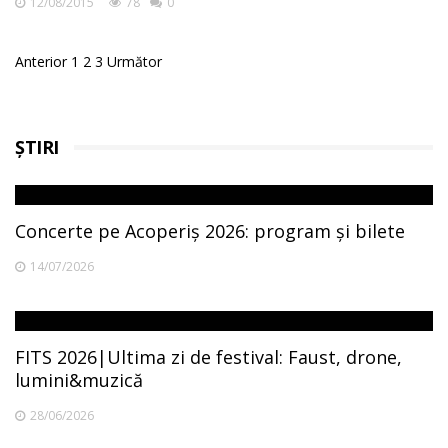
12/08/2015
78
0
Posts
Anterior
1
2
3
Următor
pagination
ȘTIRI
Concerte pe Acoperiș 2026: program și bilete
14/07/2026
FITS 2026|Ultima zi de festival: Faust, drone,
lumini&muzică
28/06/2026