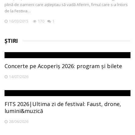
plină de oameni care aşteptau să vadă Aferim, fimul care s-a întors
de la Festiva…
16/03/2015
170
1
ȘTIRI
Concerte pe Acoperiș 2026: program și bilete
14/07/2026
FITS 2026|Ultima zi de festival: Faust, drone,
lumini&muzică
28/06/2026