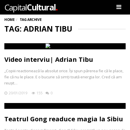
.
Capital
Cultural
Men
HOME
TAG ARCHIVE
TAG: ADRIAN TIBU
Video interviu| Adrian Tibu
„Copiii reactionează la absolut orice. Își spun părerea fie că le place,
fie că nu le place. E o bucurie să simți toată energia lor. Cred că am
reușit…
20/01/2019
155
0
Teatrul Gong readuce magia la Sibiu