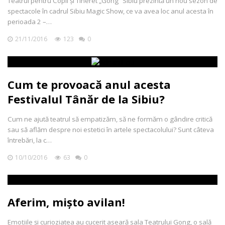
Teatrul pentru Copii și Tineret „Gong” Sibiu prezintă un nou sezon de
spectacole în cadrul Sibiu Magic Show, ce va avea loc anul acesta în
perioada 2 –…
21/11/2016
123
0
Cum te provoacă anul acesta
Festivalul Tânăr de la Sibiu?
Cum ne ajută teatrul să empatizăm, să ne formăm o gândire critică
sau să aflăm despre noi estetici în artele spectacolului? Sunt câteva
întrebări, la c…
10/10/2016
63
0
Aferim, mișto avilan!
Emoţiile şi curioziatea au cucerit aseară sala Teatrului Gong, o sală