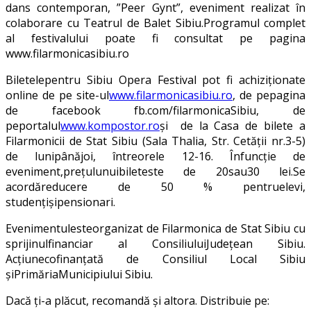
dans contemporan, ”Peer Gynt”, eveniment realizat în
colaborare cu Teatrul de Balet Sibiu.Programul complet
al festivalului poate fi consultat pe pagina
www.filarmonicasibiu.ro
Biletelepentru Sibiu Opera Festival pot fi achiziţionate
online de pe site-ul
www.filarmonicasibiu.ro
, de pepagina
de facebook fb.com/filarmonicaSibiu, de
peportalul
www.kompostor.ro
și de la Casa de bilete a
Filarmonicii de Stat Sibiu (Sala Thalia, Str. Cetăţii nr.3-5)
de lunipânăjoi, întreorele 12-16. Înfuncţie de
eveniment,preţulunuibileteste de 20sau30 lei.Se
acordăreducere de 50 % pentruelevi,
studenţişipensionari.
Evenimentulesteorganizat de Filarmonica de Stat Sibiu cu
sprijinulfinanciar al ConsiliuluiJudețean Sibiu.
Acțiunecofinanțată de Consiliul Local Sibiu
șiPrimăriaMunicipiului Sibiu.
Dacă ți-a plăcut, recomandă și altora. Distribuie pe: