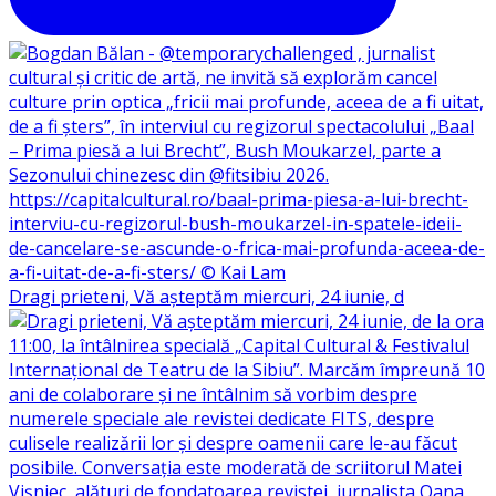
Dragi prieteni, Vă așteptăm miercuri, 24 iunie, d