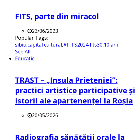
FITS, parte din miracol
23/06/2023
Popular Tags:
sibiu
,
capital cultural
,
#FITS2024
,
fits30
,
10 ani
See All
Educație
TRAST – „Insula Prieteniei”:
practici artistice participative și
istorii ale apartenenței la Roșia
20/05/2026
Radiografia sănătății orale la