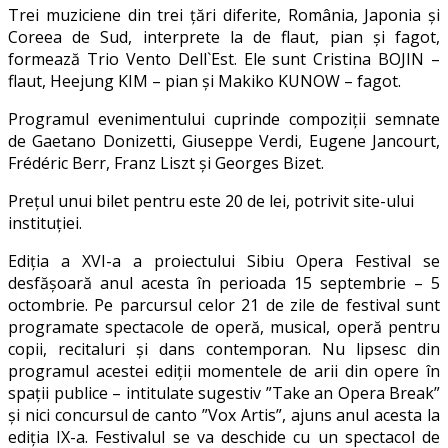
Trei muziciene din trei țări diferite, România, Japonia și
Coreea de Sud, interprete la de flaut, pian și fagot,
formează Trio Vento Dell`Est. Ele sunt Cristina BOJIN –
flaut, Heejung KIM – pian și Makiko KUNOW – fagot.
Programul evenimentului cuprinde compoziții semnate
de Gaetano Donizetti, Giuseppe Verdi, Eugene Jancourt,
Frédéric Berr, Franz Liszt și Georges Bizet.
Prețul unui bilet pentru este 20 de lei, potrivit site-ului
instituției.
Ediţia a XVI-a a proiectului Sibiu Opera Festival se
desfăşoară anul acesta în perioada 15 septembrie – 5
octombrie. Pe parcursul celor 21 de zile de festival sunt
programate spectacole de operă, musical, operă pentru
copii, recitaluri și dans contemporan. Nu lipsesc din
programul acestei ediții momentele de arii din opere în
spații publice – intitulate sugestiv ”Take an Opera Break”
și nici concursul de canto ”Vox Artis”, ajuns anul acesta la
ediția IX-a. Festivalul se va deschide cu un spectacol de