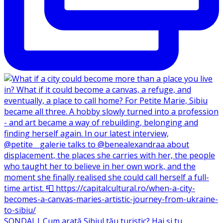
SONDAJ | Cum arată Sibiul tău turistic? Hai și tu