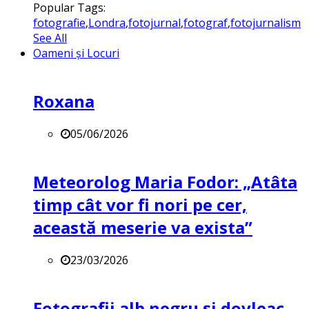
Popular Tags:
fotografie
,
Londra
,
fotojurnal
,
fotograf
,
fotojurnalism
See All
Oameni și Locuri
Roxana
05/06/2026
Meteorolog Maria Fodor: „Atâta
timp cât vor fi nori pe cer,
această meserie va exista”
23/03/2026
Fotografii alb negru și dovleac