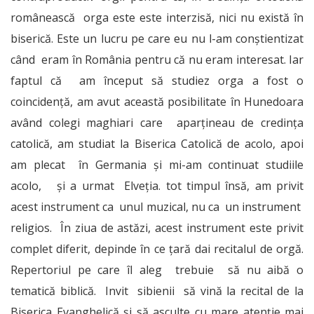
românească orga este este interzisă, nici nu există în
biserică. Este un lucru pe care eu nu l-am conştientizat
când eram în România pentru că nu eram interesat. Iar
faptul că am început să studiez orga a fost o
coincidenţă, am avut această posibilitate în Hunedoara
având colegi maghiari care aparţineau de credinţa
catolică, am studiat la Biserica Catolică de acolo, apoi
am plecat în Germania şi mi-am continuat studiile
acolo, şi a urmat Elveţia. tot timpul însă, am privit
acest instrument ca unul muzical, nu ca un instrument
religios. În ziua de astăzi, acest instrument este privit
complet diferit, depinde în ce ţară dai recitalul de orgă.
Repertoriul pe care îl aleg trebuie să nu aibă o
tematică biblică. Invit sibienii să vină la recital de la
Biserica Evanghelică şi să asculte cu mare atenţie mai