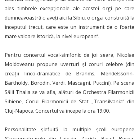
ales timbrele excepţionale ale acestei orgi pe care
dumneavoastră o aveţi aici la Sibiu, o orga construită la
începutul trecut, care este un instrument de o foarte
mare valoare istorică, la nivel european”.
Pentru concertul vocal-simfonic de joi seara, Nicolae
Moldoveanu propune uverturi şi coruri celebre (din
creaţii lirico-dramatice de Brahms, Mendelssohn-
Bartholdy, Borodin, Verdi, Mascagni, Puccini). Pe scena
Sălii Thalia se va afla, alături de Orchestra Filarmonicii
Sibiene, Corul Filarmonicii de Stat „Transilvania” din
Cluj-Napoca. Concertul va începe la ora 19.00.
Personalitate şlefuită la multiple şcoli europene
(Conservatoarele din Leipzig, Zürich, Basel, Berna,