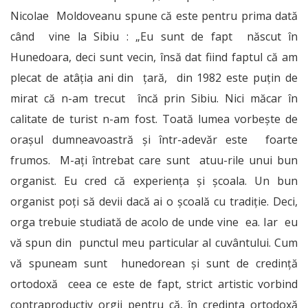
Nicolae Moldoveanu spune că este pentru prima dată
când vine la Sibiu : „Eu sunt de fapt născut în
Hunedoara, deci sunt vecin, însă dat fiind faptul că am
plecat de atâţia ani din ţară, din 1982 este puţin de
mirat că n-am trecut încă prin Sibiu. Nici măcar în
calitate de turist n-am fost. Toată lumea vorbeşte de
oraşul dumneavoastră şi într-adevăr este foarte
frumos. M-aţi întrebat care sunt atuu-rile unui bun
organist. Eu cred că experienţa şi şcoala. Un bun
organist poţi să devii dacă ai o şcoală cu tradiţie. Deci,
orga trebuie studiată de acolo de unde vine ea. Iar eu
vă spun din punctul meu particular al cuvântului. Cum
vă spuneam sunt hunedorean şi sunt de credinţă
ortodoxă ceea ce este de fapt, strict artistic vorbind
contraproductiv orgii pentru că, în credinţa ortodoxă