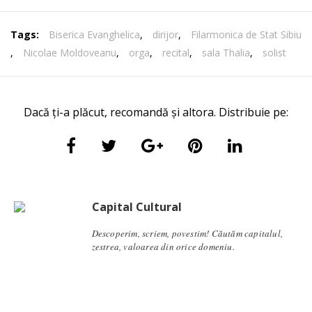
Tags:
Biserica Evanghelica
,
dirijor
,
Filarmonica de Stat Sibiu
,
Nicolae Moldoveanu
,
orga
,
recital
,
sala Thalia
,
solist
Dacă ți-a plăcut, recomandă și altora. Distribuie pe:
Capital Cultural
Descoperim, scriem, povestim! Căutăm capitalul,
zestrea, valoarea din orice domeniu.