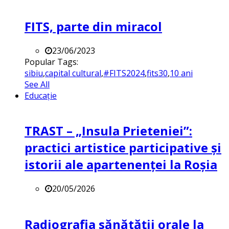
FITS, parte din miracol
23/06/2023
Popular Tags:
sibiu
,
capital cultural
,
#FITS2024
,
fits30
,
10 ani
See All
Educație
TRAST – „Insula Prieteniei”:
practici artistice participative și
istorii ale apartenenței la Roșia
20/05/2026
Radiografia sănătății orale la