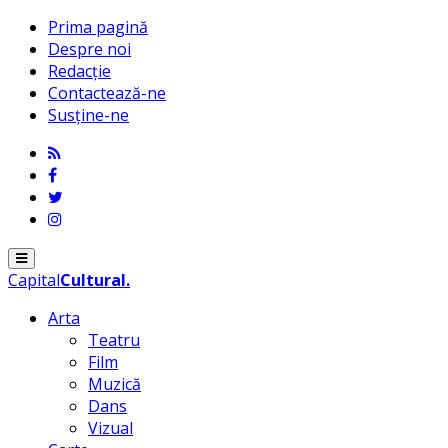
Prima pagină
Despre noi
Redacție
Contactează-ne
Susține-ne
Menu
Capital
Cultural
.
Arta
Teatru
Film
Muzică
Dans
Vizual