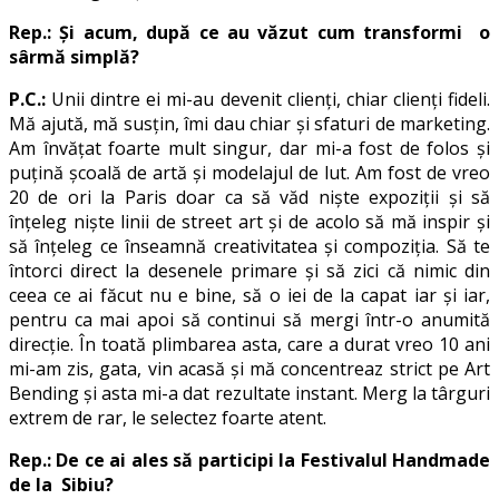
Rep.: Și acum, după ce au văzut cum transformi o
sârmă simplă?
P.C.:
Unii dintre ei mi-au devenit clienți, chiar clienți fideli.
Mă ajută, mă susțin, îmi dau chiar și sfaturi de marketing.
Am învățat foarte mult singur, dar mi-a fost de folos și
puțină școală de artă și modelajul de lut. Am fost de vreo
20 de ori la Paris doar ca să văd niște expoziții și să
înțeleg niște linii de street art și de acolo să mă inspir și
să înțeleg ce înseamnă creativitatea și compoziția. Să te
întorci direct la desenele primare și să zici că nimic din
ceea ce ai făcut nu e bine, să o iei de la capat iar și iar,
pentru ca mai apoi să continui să mergi într-o anumită
direcție. În toată plimbarea asta, care a durat vreo 10 ani
mi-am zis, gata, vin acasă și mă concentreaz strict pe Art
Bending și asta mi-a dat rezultate instant. Merg la târguri
extrem de rar, le selectez foarte atent.
Rep.: De ce ai ales să participi la Festivalul Handmade
de la Sibiu?