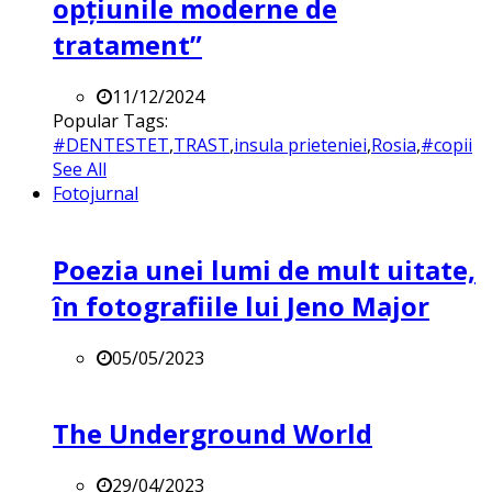
opțiunile moderne de
tratament”
11/12/2024
Popular Tags:
#DENTESTET
,
TRAST
,
insula prieteniei
,
Rosia
,
#copii
See All
Fotojurnal
Poezia unei lumi de mult uitate,
în fotografiile lui Jeno Major
05/05/2023
The Underground World
29/04/2023