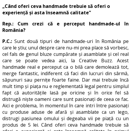
„Când oferi ceva handmade trebuie să oferi o
experiență și asta înseamnă calitate”
Rep.: Cum crezi că e perceput handmade-ul în
România?
P.C.:
Sunt două tipuri de handmade-uri în România pe
care le știu; unul despre care nu-mi prea place să vorbesc,
cel fals de genul bluze cumpărate și asamblate și cel real
care se poate vedea aici, la Creative Buzz. Acest
handmade real e perceput ca o bilă care demolează tot,
merge fantastic, indiferent că faci din lucruri din sârmă,
săpunuri sau pernițe foarte faine. Dar mai trebuie încă
mult timp și piața nu e reglementată legal pentru simplul
fapt că autoritățile lasă pe oricine și în orice fel să
distrugă niște oameni care sunt pasionați de ceea ce fac.
Aici e problema, în momentul în care intri între pasionați
cu produse aduse de afară și asamblate ca un lego,
distrugi pasiunea omului și degeaba vii pe piață cu un
produs de 5 lei. Când oferi ceva handmade trebuie să