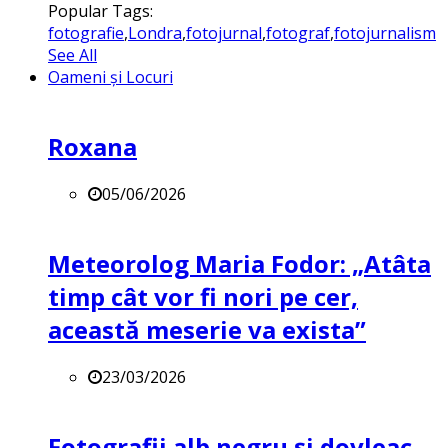
Popular Tags:
fotografie
,
Londra
,
fotojurnal
,
fotograf
,
fotojurnalism
See All
Oameni și Locuri
Roxana
05/06/2026
Meteorolog Maria Fodor: „Atâta
timp cât vor fi nori pe cer,
această meserie va exista”
23/03/2026
Fotografii alb negru și dovleac