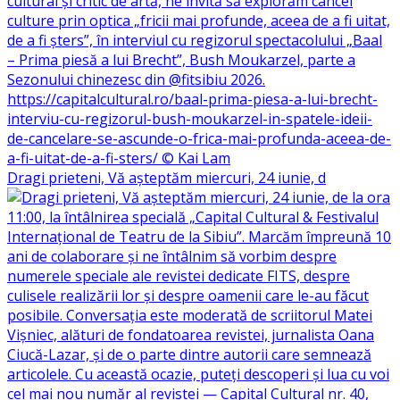
Dragi prieteni, Vă așteptăm miercuri, 24 iunie, d