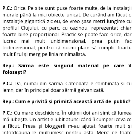
P.C.:
Orice. Pe site sunt puse foarte multe, de la instalații
murale până la mici obiecte unicat. De curând am făcut o
instalație gigantică zic eu, de vreo șase metri lungime cu
profilul Clujului, cu parc, cu cazinou, reprezentat chiar
foarte bine proporțional. Practic se poate face orice, dar
lucrez mai mult unidimensional, prea putin fac
tridimensional, pentru că nu-mi place să complic foarte
mult firul și merg pe linia minimalistă.
Rep.: Sârma este singurul material pe care îl
folosești?
P.C.:
Da, numai din sârmă. Câteodată e combinată și cu
lemn, dar în principal doar sârmă galvanizată.
Rep.: Cum e privită și primită această artă de public?
P.C.:
Cu mare deschidere. În ultimii doi ani simt că lumea
mă iubește. Un artist e iubit atunci când îi cumperi ceva ce
a făcut. Presa și bloggerii m-au ajutat foarte mult și
întotdeauna le mulțumesc pentru asta. Merg pe toate