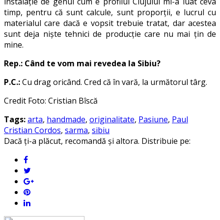
instalație de genul cum e profilul Clujului mi-a luat ceva
timp, pentru că sunt calcule, sunt proporții, e lucrul cu
materialul care dacă e vopsit trebuie tratat, dar acestea
sunt deja niște tehnici de producție care nu mai țin de
mine.
Rep.: Când te vom mai revedea la Sibiu?
P.C.:
Cu drag oricând. Cred că în vară, la următorul târg.
Credit Foto: Cristian Bîscă
Tags:
arta
,
handmade
,
originalitate
,
Pasiune
,
Paul
Cristian Cordos
,
sarma
,
sibiu
Dacă ți-a plăcut, recomandă și altora. Distribuie pe: