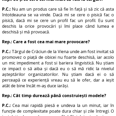
P.C.:
Nu am un produs care să fie în față și să zic că asta
întotdeauna se va vinde. Dacă mi se cere o pisică fac o
pisică, dacă mi se cere un profil fac un profil. Eu sunt
deschis la orice provocări și îmi place când lumea e
deschisă și mă provoacă.
Rep.: Care a fost cea mai mare provocare?
P.C.:
Târgul de Crăciun de la Viena unde am fost invitat să
promovez o piață de obicei nu foarte deschisă, iar acolo
un mic impediment a fost si bariera lingvistică. Nu știam
ce impact o să aiba și dacă eu o să mă ridic la nivelul
așteptărilor organizatorilor. Nu știam dacă ei o să
perceapă ce experiență vreau eu să le ofer, dar a ieșit
atât de bine încât m-aș duce iarăși.
Rep.: Cât timp durează până construiești modele?
P.C.:
Cea mai rapidă piesă e undeva la un minut, iar în
funcție de complexitate poate dura chiar și zile întregi. O