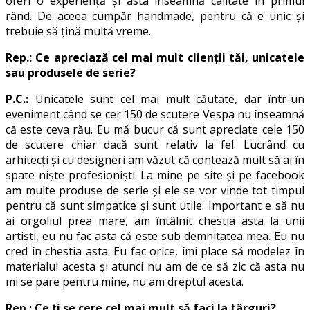
oferi o experiență și asta înseamnă calitate în primul
rând. De aceea cumpăr handmade, pentru că e unic și
trebuie să țină multă vreme.
Rep.: Ce apreciază cel mai mult clienții tăi, unicatele
sau produsele de serie?
P.C.:
Unicatele sunt cel mai mult căutate, dar într-un
eveniment când se cer 150 de scutere Vespa nu înseamnă
că este ceva rău. Eu mă bucur că sunt apreciate cele 150
de scutere chiar dacă sunt relativ la fel. Lucrând cu
arhitecți și cu designeri am văzut că contează mult să ai în
spate niște profesioniști. La mine pe site și pe facebook
am multe produse de serie și ele se vor vinde tot timpul
pentru că sunt simpatice și sunt utile. Important e să nu
ai orgoliul prea mare, am întâlnit chestia asta la unii
artiști, eu nu fac asta că este sub demnitatea mea. Eu nu
cred în chestia asta. Eu fac orice, îmi place să modelez în
materialul acesta și atunci nu am de ce să zic că asta nu
mi se pare pentru mine, nu am dreptul acesta.
Rep.: Ce ți se cere cel mai mult să faci la târguri?