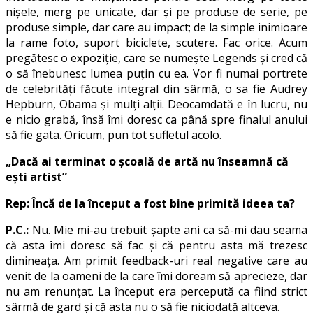
nișele, merg pe unicate, dar și pe produse de serie, pe
produse simple, dar care au impact; de la simple inimioare
la rame foto, suport biciclete, scutere. Fac orice. Acum
pregătesc o expoziție, care se numește Legends și cred că
o să înebunesc lumea puțin cu ea. Vor fi numai portrete
de celebrități făcute integral din sârmă, o sa fie Audrey
Hepburn, Obama și mulți alții. Deocamdată e în lucru, nu
e nicio grabă, însă îmi doresc ca până spre finalul anului
să fie gata. Oricum, pun tot sufletul acolo.
„Dacă ai terminat o școală de artă nu înseamnă că
ești artist”
Rep: Încă de la început a fost bine primită ideea ta?
P.C.:
Nu. Mie mi-au trebuit șapte ani ca să-mi dau seama
că asta îmi doresc să fac și că pentru asta mă trezesc
dimineața. Am primit feedback-uri real negative care au
venit de la oameni de la care îmi doream să aprecieze, dar
nu am renunțat. La început era percepută ca fiind strict
sârmă de gard și că asta nu o să fie niciodată altceva.