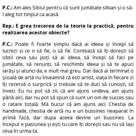
P.C.:
Am ales Sibiul pentru că sunt jumătate sibian și o să-
l aleg tot timpul ca acasă.
Rep.: E grea trecerea de la teorie la practică, pentru
realizarea acestor obiecte?
P.C.:
Poate fi foarte simplu dacă ai ideea și începi să
lucrezi și ce o să fie, o să fie. Contează să îți dorești să
obții ceva sau poți să ai ideea, să începi să faci pe
jumătate, să renunți, să reschimbi ideea și să te apuci
iarăși și atunci da, e mult mai greu. Dar dacă ai terminat o
școală de artă nu înseamnă că esti artist, viața în fiecare zi
îți rezervă o surpriză și trebuie să te duci să cunoști, să
înveți. Eu nu pot să zic că am ajuns undeva, am ajuns
până aici, dar nu pot să spun că sunt un om de succes sau
o ratare totală. Mă bucur că am ajuns aici. Chestia de
handmade, chestia de artă nu e un bussines neaparat în
primă fază, dar dupa aceea devine un bussines. La
început e pasiunea și ești tu care îți dorești sau nu să lași
ceva în urma ta.