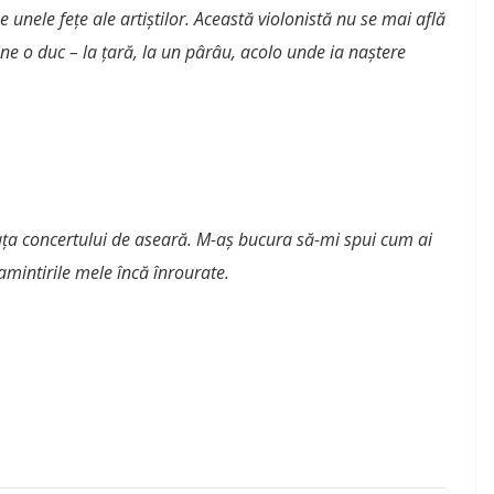
unele fețe ale artiștilor. Această violonistă nu se mai află
ne o duc – la țară, la un pârâu, acolo unde ia naștere
ața concertului de aseară. M-aș bucura să-mi spui cum ai
 amintirile mele încă înrourate.