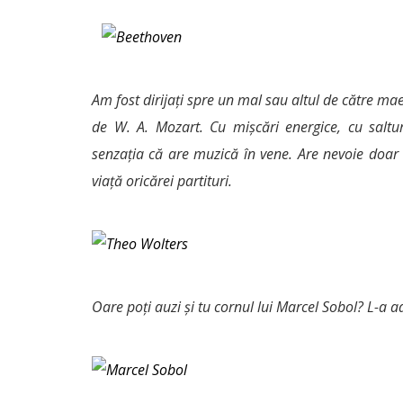
Am fost dirijați spre un mal sau altul de către ma
de W. A. Mozart. Cu mișcări energice, cu saltur
senzația că are muzică în vene. Are nevoie doar 
viață oricărei partituri.
Oare poți auzi și tu cornul lui Marcel Sobol? L-a a