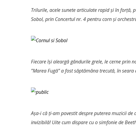
Trilurile, acele sunete articulate rapid și în forță
Sobol, prin Concertul nr. 4 pentru corn și orchest
Fiecare își aleargă gândurile grele, le cerne prin n
”Marea Fugă” a fost săptămâna trecută, în seara a
Așa-i că ți-am povestit despre puterea muzicii de a 
invizibilă! Uite cum dispare cu o simfonie de Beet