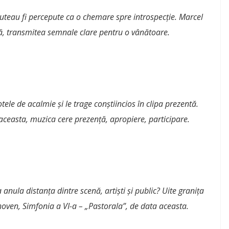
, puteau fi percepute ca o chemare spre introspecție. Marcel
ră, transmitea semnale clare pentru o vânătoare.
otele de acalmie și le trage conștiincios în clipa prezentă.
ceasta, muzica cere prezență, apropiere, participare.
anula distanța dintre scenă, artiști și public? Uite granița
hoven, Simfonia a VI-a – „Pastorala”, de data aceasta.