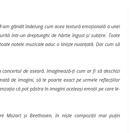
. M-am gândit îndelung cum acea textură emoțională a unei
turită într-un dreptunghi de hârtie îngust și subțire. Toate
i toate notele muzicale aduc o liniște nuanțată. Dar cum să
in concertul de aseară. Imaginează-ți cum ar fi să deschizi
mată de imagini, să te poarte exact pe urmele reflecțiilor
nzația că pot păstra în imagini aceleași emoții pe care le-
ntre Mozart și Beethoven, în niște compoziții mai puțin