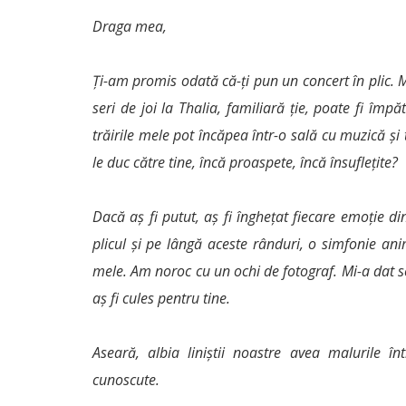
Draga mea,
Ți-am promis odată că-ți pun un concert în plic
seri de joi la Thalia, familiară ție, poate fi împă
trăirile mele pot încăpea într-o sală cu muzică ș
le duc către tine, încă proaspete, încă însuflețite?
Dacă aș fi putut, aș fi înghețat fiecare emoție d
plicul și pe lângă aceste rânduri, o simfonie ani
mele. Am noroc cu un ochi de fotograf. Mi-a dat se
aș fi cules pentru tine.
Aseară, albia liniștii noastre avea malurile î
cunoscute.