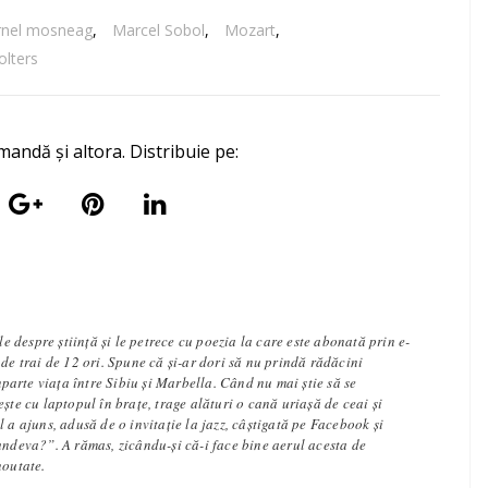
rnel mosneag
,
Marcel Sobol
,
Mozart
,
lters
mandă și altora. Distribuie pe:
ole despre știință și le petrece cu poezia la care este abonată prin e-
 de trai de 12 ori. Spune că și-ar dori să nu prindă rădăcini
împarte viața între Sibiu și Marbella. Când nu mai știe să se
ește cu laptopul în brațe, trage alături o cană uriașă de ceai și
l a ajuns, adusă de o invitație la jazz, câștigată pe Facebook și
undeva?”. A rămas, zicându-și că-i face bine aerul acesta de
noutate.