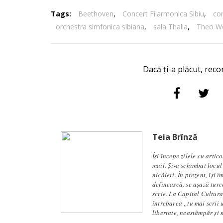
Tags:
Beethoven
,
Concert Filarmonica Sibiu
,
co
orchestra simfonica sibiana
,
sala Thalia
,
Theo Wo
Dacă ți-a plăcut, reco
Teia Brînză
Își începe zilele cu artic
mail. Și-a schimbat locul
nicăieri. În prezent, își 
definească, se aşază turc
scrie. La Capital Cultura
întrebarea „tu mai scrii 
libertate, neastâmpăr și 