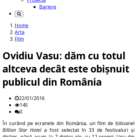
Proiecte
Bariere
Home
Arta
Film
Ovidiu Vasu: dăm cu totul
altceva decât este obișnuit
publicul din România
22/01/2016
145
0
În curând pe ecranele din România, un film de bilioane!
Billion Star Hotel
a fost selectat în 33 de festivaluri și
distins, până acum, la 7 dintre ele, cu 12 premii. Una din