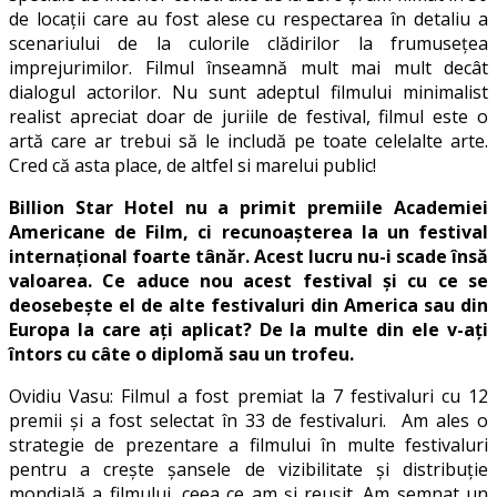
de locații care au fost alese cu respectarea în detaliu a
scenariului de la culorile clădirilor la frumusețea
imprejurimilor. Filmul înseamnă mult mai mult decât
dialogul actorilor. Nu sunt adeptul filmului minimalist
realist apreciat doar de juriile de festival, filmul este o
artă care ar trebui să le includă pe toate celelalte arte.
Cred că asta place, de altfel si marelui public!
Billion Star Hotel nu a primit premiile Academiei
Americane de Film, ci recunoașterea la un festival
internațional foarte tânăr. Acest lucru nu-i scade însă
valoarea. Ce aduce nou acest festival și cu ce se
deosebește el de alte festivaluri din America sau din
Europa la care ați aplicat? De la multe
din ele
v-ați
întors cu câte o diplomă sau un trofeu.
Ovidiu Vasu: Filmul a fost premiat la 7 festivaluri cu 12
premii și a fost selectat în 33 de festivaluri. Am ales o
strategie de prezentare a filmului în multe festivaluri
pentru a crește șansele de vizibilitate și distribuție
mondială a filmului, ceea ce am și reușit. Am semnat un