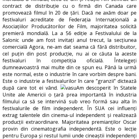
contract de distribuție cu o firmă din Canada care
promovează filmul în 20 de țări. Dacă ne axăm doar pe
festivaluri acreditate de Federația Internațională a
Asociațiilor Producătorilor de Film, majoritatea solicită
premieră mondială. La a 56 ediție a Festivalului de la
Salonic unde am fost invitați anul trecut, la secțiunea
comercială Agora, ne-am dat seama că fără distribuitor,
cel puțin din post producție, nu ai ce căuta la aceste
festivaluri în competiția oficială. Întelegeți
dumneavoastră mai multe din ce spun eu. Până la urmă
este normal, este o industrie în care vorbim despre bani.
Este o industrie a festivalurilor în care ”granzii” dictează
după care tot ei vând.
Am descoperit în Statele
Unite ale Americii o țară prea importantă în industria
filmului ca să se intervină sub vreo formă sau alta în
festivalurile de film independent. În SUA cei influenți
extrag talentele din cinema-ul independent și realizează
producții extraordinare. Majoritatea premianților Oscar
provin din cinematografia independentă. Este o lecție
pentru Europa și restul lumii unde cineaștii independenți