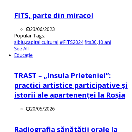
FITS, parte din miracol
23/06/2023
Popular Tags:
sibiu
,
capital cultural
,
#FITS2024
,
fits30
,
10 ani
See All
Educație
TRAST – „Insula Prieteniei”:
practici artistice participative și
istorii ale apartenenței la Roșia
20/05/2026
Radiografia sănătății orale la