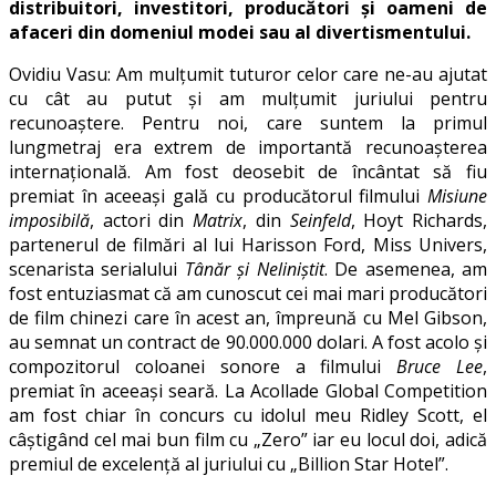
distribuitori, investitori, producători și oameni de
afaceri din domeniul modei sau al divertismentului.
Ovidiu Vasu: Am mulțumit tuturor celor care ne-au ajutat
cu cât au putut și am mulțumit juriului pentru
recunoaștere. Pentru noi, care suntem la primul
lungmetraj era extrem de importantă recunoașterea
internațională. Am fost deosebit de încântat să fiu
premiat în aceeași gală cu producătorul filmului
Misiune
imposibilă
, actori din
Matrix
, din
Seinfeld
, Hoyt Richards,
partenerul de filmări al lui Harisson Ford, Miss Univers,
scenarista serialului
Tânăr și Neliniștit
. De asemenea, am
fost entuziasmat că am cunoscut cei mai mari producători
de film chinezi care în acest an, împreună cu Mel Gibson,
au semnat un contract de 90.000.000 dolari. A fost acolo și
compozitorul coloanei sonore a filmului
Bruce Lee
,
premiat în aceeași seară. La Acollade Global Competition
am fost chiar în concurs cu idolul meu Ridley Scott, el
câștigând cel mai bun film cu „Zero” iar eu locul doi, adică
premiul de excelență al juriului cu „Billion Star Hotel”.