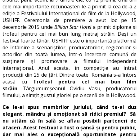
cele mai importante recunoașteri le-a primit la cea de-a 2
ediție a Festivalului Internațional de film de la Hollywood,
USHIFF. Ceremonia de premiere a avut loc pe 15
decembrie 2015 unde
Billion Star Hotel
a primit diploma și
trofeul pentru cel mai bun lung metraj străin. Deși un
festival foarte tânăr, USHIFF este o importantă platformă
de întâlnire a scenariștilor, producătorilor, regizorilor și
actorilor din toată lumea, într-o încercare comună de
susținere și promovare a filmului independent
internațional. Anul acesta, în competiție au intrat
producții din 25 de țări. Dintre toate, România s-a întors
acasă cu
Trofeul pentru cel mai bun film
străin
. Târgumureșeanul Ovidiu Vasu, producătorul
filmului, a simțit gustul gloriei pe o scenă de la Hollywood.
Ce le-ai spus membrilor juriului, când
te-ai dus
elegant, mândru și emoționat să ridici premiul? Să
nu uităm că în sală se aflau posibili parteneri de
afaceri. Acest festival a fost o șansă și pentru public,
dar mai ales o excepțională oportunitate pentru