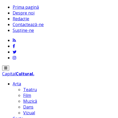
Prima pagină
Despre noi
Redacție
Contactează-ne
Susține-ne
Menu
Capital
Cultural
.
Arta
Teatru
Film
Muzică
Dans
Vizual