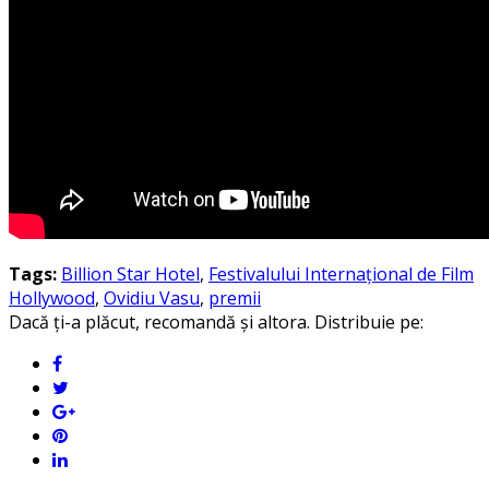
Tags:
Billion Star Hotel
,
Festivalului Internațional de Film
Hollywood
,
Ovidiu Vasu
,
premii
Dacă ți-a plăcut, recomandă și altora. Distribuie pe: