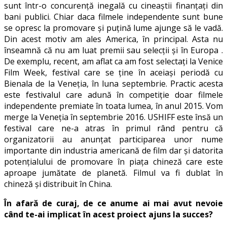
sunt într-o concurență inegală cu cineaștii finanțați din
bani publici. Chiar daca filmele independente sunt bune
se opresc la promovare și puțină lume ajunge să le vadă.
Din acest motiv am ales America, în principal. Asta nu
înseamnă că nu am luat premii sau selecții și în Europa .
De exemplu, recent, am aflat ca am fost selectați la Venice
Film Week, festival care se ține în aceiași periodă cu
Bienala de la Veneția, în luna septembrie. Practic acesta
este festivalul care adună în competiție doar filmele
independente premiate în toata lumea, în anul 2015. Vom
merge la Veneția în septembrie 2016. USHIFF este însă un
festival care ne-a atras în primul rând pentru că
organizatorii au anunțat participarea unor nume
importante din industria americană de film dar și datorita
potențialului de promovare în piața chineză care este
aproape jumătate de planetă. Filmul va fi dublat în
chineză și distribuit în China.
În afară de curaj, de ce anume ai mai avut nevoie
când te-ai implicat în acest proiect ajuns la succes?