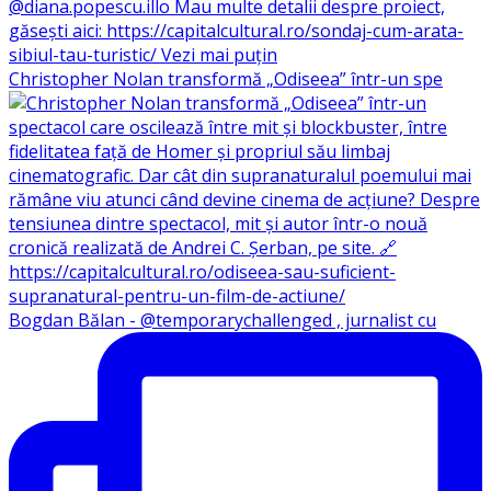
Christopher Nolan transformă „Odiseea” într-un spe
Bogdan Bălan - @temporarychallenged , jurnalist cu