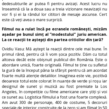
dedesubturile ar putea fi pentru avizați. Acest lucru nu
înseamnă că la a doua sau a treia vizionare neavizații nu
vor fi și ei la rândul lor cititori de mesaje ascunse. Cert
este că veți avea o mare surpriză.
Filmul nu a rulat încă
pe ecranele
românești, mizăm
așadar pe bunul simț al ”modestului” juriu american.
La ce reacții te aștepți din partea criticilor din țară?
Ovidiu Vasu: Mă aștept la reacții dintre cele mai bune. În
primul rând, pentru că îi vom șoca pozitiv. Dăm cu totul
altceva decât este obișnuit publicul din România. Este o
abordare unică, foarte originală. Filmul te ține cu sufletul
la gură de la început pâna la sfârșit pentru că am acordat
foarte multă atenție detaliilor. Imaginea este vie, pozitivă
deoarece totul este colorat în nuanțe de verde și roșu iar
designul de sunet și muzică au fost premiate la Los
Angeles, în competiție cu filme americane care știți și voi
ce sunet au. Logistica filmului a fost una foarte complexă.
Am avut 300 de personaje, 400 de costume, 5 decoruri
speciale de interior construite de la zero și am filmat în 50