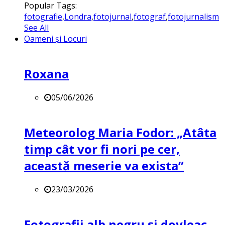
Popular Tags:
fotografie
,
Londra
,
fotojurnal
,
fotograf
,
fotojurnalism
See All
Oameni și Locuri
Roxana
05/06/2026
Meteorolog Maria Fodor: „Atâta
timp cât vor fi nori pe cer,
această meserie va exista”
23/03/2026
Fotografii alb negru și dovleac