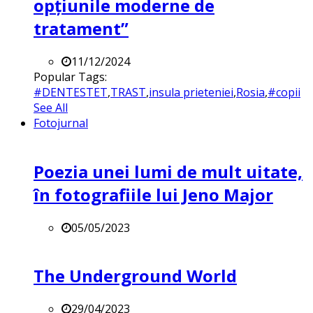
opțiunile moderne de
tratament”
11/12/2024
Popular Tags:
#DENTESTET
,
TRAST
,
insula prieteniei
,
Rosia
,
#copii
See All
Fotojurnal
Poezia unei lumi de mult uitate,
în fotografiile lui Jeno Major
05/05/2023
The Underground World
29/04/2023