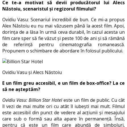
Ce te-a motivat să devii producătorul lui Alecs
Năstoiu, scenaristul și regizorul
filmului
?
Ovidiu Vasu: Scenariul incredibil de bun. Ce mi-a propus
Alex Năstoiu eu nu mai văzusem până la acest film. Apoi,
dorința de a lăsa în urmă ceva durabil, în cazul acesta un
film care sper să fie văzut și peste 100 de ani și să rămână
de referință pentru cinematografia romanească.
Propunem o schimbare de abordare în folosul publicului.
Ovidiu Vasu și Alecs Năstoiu
E un film greu accesibil, e un film de box-office? La ce
să ne așteptăm?
Ovidiu Vasu: Billion Star Hotel
este un film de public. Cu cât
îl vezi de mai multe ori cu atât îl iubești mai mult. Filmul
este accesibil din punct de vedere al acțiunii și mesajului
care sub o formă sau alta apare în permanență. Însă,
pentru că este un film care abundă de simboluri,