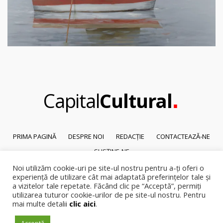
.
Capital
Cultural
PRIMA PAGINĂ
DESPRE NOI
REDACȚIE
CONTACTEAZĂ-NE
SUSȚINE-NE
Noi utilizăm cookie-uri pe site-ul nostru pentru a-ți oferi o
© 2026
Capital Cultural
.
experiență de utilizare cât mai adaptată preferințelor tale și
Reproducerea integrală sau parțială a textelor sau a ilustrațiilor din orice
a vizitelor tale repetate. Făcând clic pe “Acceptă”, permiți
pagină a site-ului este posibilă numai cu acordul prealabil scris al Capital
utilizarea tuturor cookie-urilor de pe site-ul nostru. Pentru
mai multe detalii
clic aici
.
Cultural.
Pirateria intelectuala se pedepsește conform legii.