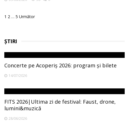
Posts
1
2
…
5
Următor
pagination
ȘTIRI
Concerte pe Acoperiș 2026: program și bilete
14/07/2026
FITS 2026|Ultima zi de festival: Faust, drone,
lumini&muzică
28/06/2026