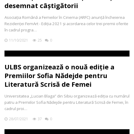
desemnat câștigătorii
Asociația Română a Femeilor în Cinema (ARFC) anunță încheierea
Rezidenței FemArt - Ediția 2021 și acordarea celor trei premii oferite
în cadrul progra…
11/10/2021
25
0
ULBS organizează o nouă ediție a
Premiilor Sofia Nădejde pentru
Literatură Scrisă de Femei
Universitatea „Lucian Blaga” din Sibiu organizează ediția cu numărul
patru a Premiilor Sofia Nădejde pentru Literatură Scrisă de Femei, în
cadrul proi…
28/07/2021
37
0