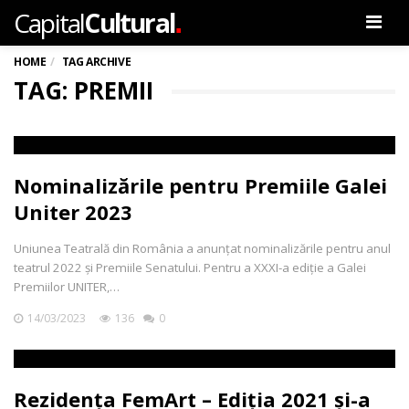
.
Capital
Cultural
Men
HOME
TAG ARCHIVE
TAG: PREMII
Nominalizările pentru Premiile Galei
Uniter 2023
Uniunea Teatrală din România a anunțat nominalizările pentru anul
teatrul 2022 și Premiile Senatului. Pentru a XXXI-a ediție a Galei
Premiilor UNITER,…
14/03/2023
136
0
Rezidența FemArt – Ediția 2021 și-a