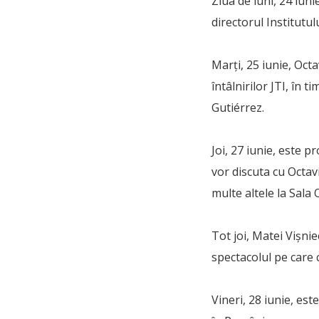
Ziua de luni, 24 iun
directorul Institutu
Marţi, 25 iunie, Oct
întâlnirilor JTI, în 
Gutiérrez.
Joi, 27 iunie, este 
vor discuta cu Octa
multe altele la Sala O
Tot joi, Matei Vişni
spectacolul pe care 
Vineri, 28 iunie, es