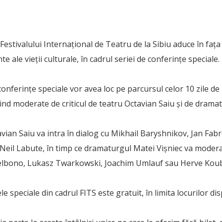
 Festivalului Internaţional de Teatru de la Sibiu aduce în faţa
e ale vieţii culturale, în cadrul seriei de conferinţe speciale.
nferinţe speciale vor avea loc pe parcursul celor 10 zile de 
ind moderate de criticul de teatru Octavian Saiu şi de dramat
avian Saiu va intra în dialog cu Mikhail Baryshnikov, Jan Fab
Neil Labute, în timp ce dramaturgul Matei Vişniec va modera
elbono, Lukasz Twarkowski, Joachim Umlauf sau Herve Koub
le speciale din cadrul FITS este gratuit, în limita locurilor dis