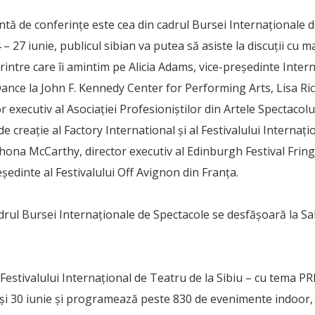
ntă de conferințe este cea din cadrul Bursei Internaționale d
 – 27 iunie, publicul sibian va putea să asiste la discuții cu 
printre care îi amintim pe Alicia Adams, vice-preşedinte Inter
ce la John F. Kennedy Center for Performing Arts, Lisa Ri
r executiv al Asociației Profesioniștilor din Artele Spectacol
 creație al Factory International și al Festivalului Internațio
ona McCarthy, director executiv al Edinburgh Festival Fring
ședinte al Festivalului Off Avignon din Franța.
rul Bursei Internaționale de Spectacole se desfășoară la Sal
a Festivalului Internațional de Teatru de la Sibiu – cu tema P
și 30 iunie și programează peste 830 de evenimente indoor, 