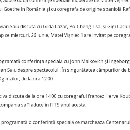
ie, aduce două conferinţe speciale moderate de Matei Vişnie
lui Goethe în România şi cu coregrafa de origine spaniolă Ra
avian Saiu discută cu Gilda Lazăr, Po-Cheng Tsai și Gigi Căciu
timp ce miercuri, 26 iunie, Matei Vişniec îl are invitat pe coreg
programată conferinţa specială cu John Malkovich și Ingebor
vian Saiu despre spectacolul „În singurătatea câmpurilor de
glinzilor, de la ora 12:00.
ec va discuta de la ora 14:00 cu coregraful francez Herve Kou
compania sa îl aduce în FITS anul acesta.
te programată o conferinţă specială ce marchează Centenarul