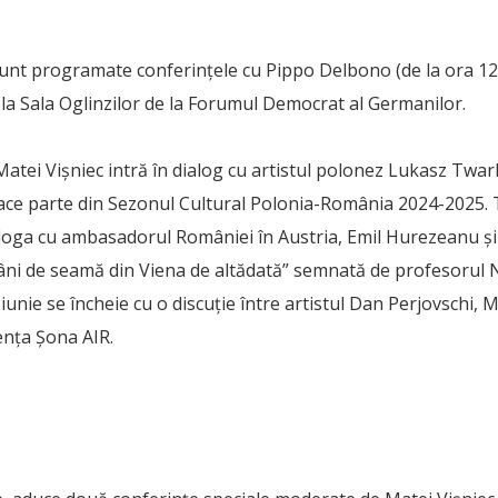
sunt programate conferinţele cu Pippo Delbono (de la ora 12
ot la Sala Oglinzilor de la Forumul Democrat al Germanilor.
Matei Vişniec intră în dialog cu artistul polonez Lukasz Twar
ace parte din Sezonul Cultural Polonia-România 2024-2025. 
aloga cu ambasadorul României în Austria, Emil Hurezeanu ș
âni de seamă din Viena de altădată” semnată de profesorul N
iunie se încheie cu o discuţie între artistul Dan Perjovschi, 
enţa Şona AIR.