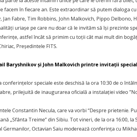
ia parte la aceste întâlniri unice pe care le oferim fără bilet, 
 le facem în fiecare an. Este extraordinar să putem dialoga 
, Jan Fabre, Tim Robbins, John Malkovich, Pippo Delbono, H
ităţi uriaşe pe care nu doar că le invităm să îşi prezinte spe
onferinţe, astfel încât să primim cu toţii cât mai mult din bogăţ
hiriac, Preşedintele FITS.
l Baryshnikov şi John Malkovich printre invitaţii special
ia conferinţelor speciale este deschisă la ora 10:30 de o întâl
bre, prilejuită de inaugurarea oficială a instalației video ”N
intele Constantin Necula, care va vorbi “Despre prietenie. Pur
nă „Sfânta Treime” din Sibiu. Tot vineri, de la ora 16:00, la S
 Germanilor, Octavian Saiu moderează conferinţa cu Mikhai