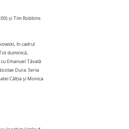
:00) şi Tim Robbins
kowski, în cadrul
Tot duminică,
i cu Emanuel Tăvală
icolae Dura. Seria
Matei Câlția și Monica