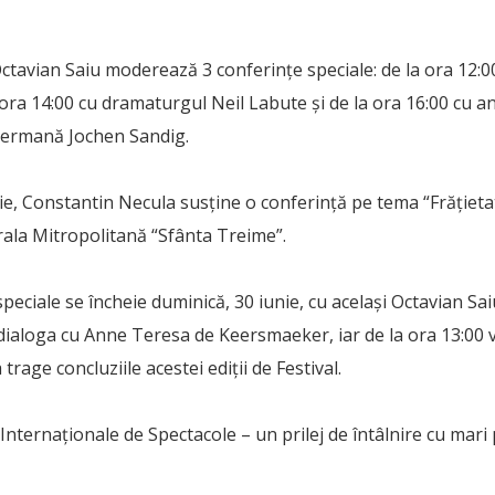
Octavian Saiu moderează 3 conferinţe speciale: de la ora 12:
a ora 14:00 cu dramaturgul Neil Labute şi de la ora 16:00 cu 
 germană Jochen Sandig.
e, Constantin Necula susţine o conferinţă pe tema “Frățieta
rala Mitropolitană “Sfânta Treime”.
peciale se încheie duminică, 30 iunie, cu acelaşi Octavian Sai
a dialoga cu Anne Teresa de Keersmaeker, iar de la ora 13:00 
 trage concluziile acestei ediţii de Festival.
Internaționale de Spectacole – un prilej de întâlnire cu mari 