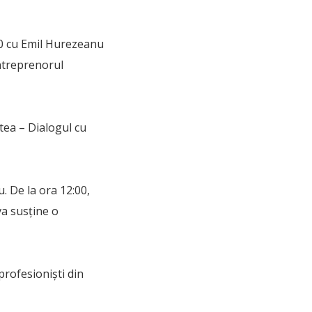
00 cu Emil Hurezeanu
antreprenorul
tea – Dialogul cu
u. De la ora 12:00,
va susţine o
profesioniști din