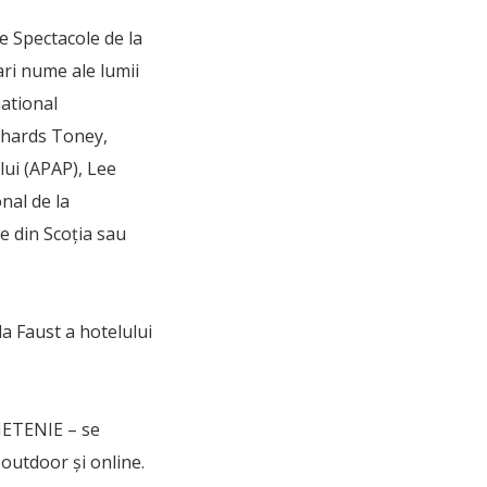
e Spectacole de la
mari nume ale lumii
national
chards Toney,
ului (APAP), Lee
nal de la
e din Scoția sau
a Faust a hotelului
RIETENIE – se
outdoor și online.