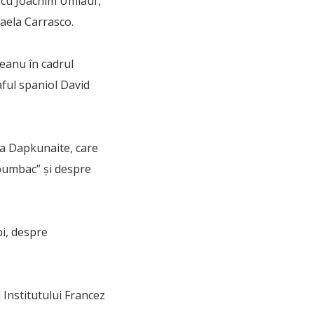
c cu Joachim Umlauf,
faela Carrasco.
leanu în cadrul
raful spaniol David
ga Dapkunaite, care
 bumbac” şi despre
bi, despre
 Institutului Francez