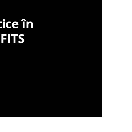
i
tice în
 FITS