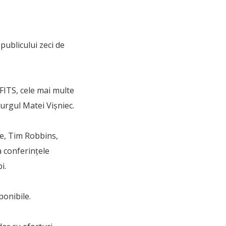
 publicului zeci de
FITS, cele mai multe
urgul Matei Vişniec.
re, Tim Robbins,
 conferinţele
i.
ponibile.