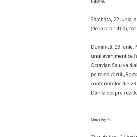
Fabre.
Sâmbătă, 22 iunie, 
(de la ora 14:00), t
Duminică, 23 iunie, 
unui eveniment ce f
Octavian Saiu va di
pe tema cărţii „Rom
conferinţelor din 23 
Dănilă despre rezid
Matei Vișniec