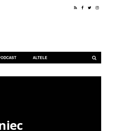
PODCAST
ALTELE
niec