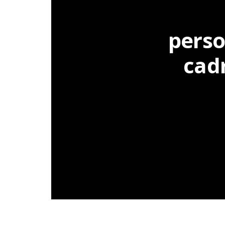
person
cadr