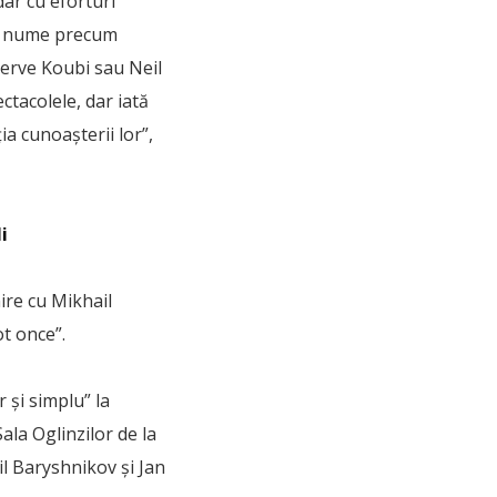
dar cu eforturi
cu nume precum
erve Koubi sau Neil
ctacolele, dar iată
ia cunoaşterii lor”,
i
nire cu Mikhail
ot once”.
 şi simplu” la
ala Oglinzilor de la
l Baryshnikov şi Jan