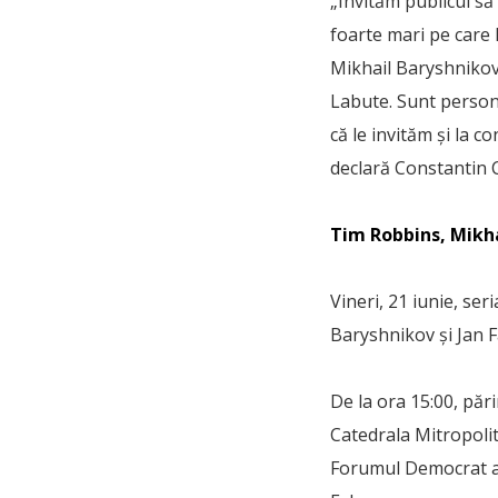
„Invităm publicul să 
foarte mari pe care
Mikhail Baryshnikov
Labute. Sunt personal
că le invităm şi la c
declară Constantin C
Tim Robbins, Mikhai
Vineri, 21 iunie, ser
Baryshnikov și Jan Fa
De la ora 15:00, păr
Catedrala Mitropolita
Forumul Democrat al