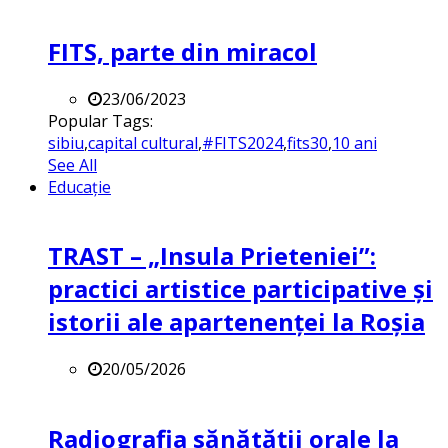
FITS, parte din miracol
23/06/2023
Popular Tags:
sibiu
,
capital cultural
,
#FITS2024
,
fits30
,
10 ani
See All
Educație
TRAST – „Insula Prieteniei”:
practici artistice participative și
istorii ale apartenenței la Roșia
20/05/2026
Radiografia sănătății orale la