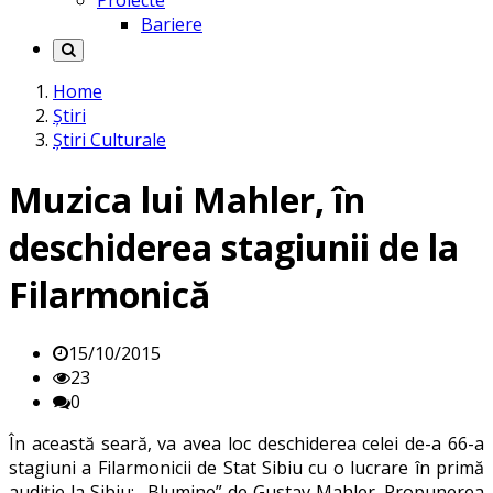
Proiecte
Bariere
Home
Știri
Știri Culturale
Muzica lui Mahler, în
deschiderea stagiunii de la
Filarmonică
15/10/2015
23
0
În această seară, va avea loc deschiderea celei de-a 66-a
stagiuni a Filarmonicii de Stat Sibiu cu o lucrare în primă
audiție la Sibiu: „Blumine” de Gustav Mahler. Propunerea