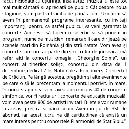
făcut niciodată cu ușurință, însă astăzi muzica lui este tot
mai mult cântată și apreciată de public. Cât despre noua
stagiune, vom păstra tradiția de până acum. Urmărim să
avem în permanență programe interesante, cu invitați
importanți, pentru că astfel publicul va veni garantat la
concerte. Am reșit să facem o selecție și să punem în
program, nume de muzicieni remarcabili care dirijează pe
scenele mari din România și din străinătate. Vom avea și
concerte care nu fac parte din șirul celor de joi seara, mă
refer aici la concertul omagial „Gheorghe Șoima”, un
concert al tinerilor soliști, concertul din data de 1
decembrie, dedicat Zilei Naţionale a României şi Concertul
de Crăciun. Pe lângă acestea, pregătim și alte evenimente
pe care o să le prezentăm la momentul potrivit. În mare,
în noua stagiunea vom avea aproximativ 40 de concerte
simfonice, vor fi recitaluri, concerte de educație muzicală,
vom avea peste 800 de artiști invitați. Biletele vor rămâne
la același preț ca și până acum. Avem în jur de 350 de
abonați, iar acest lucru ne dă certitudinea că există un
mare interes pentru concertele Filarmonicii de Stat Sibiu.”