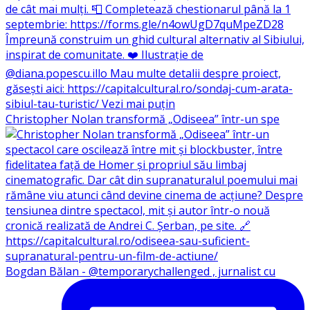
Christopher Nolan transformă „Odiseea” într-un spe
Bogdan Bălan - @temporarychallenged , jurnalist cu