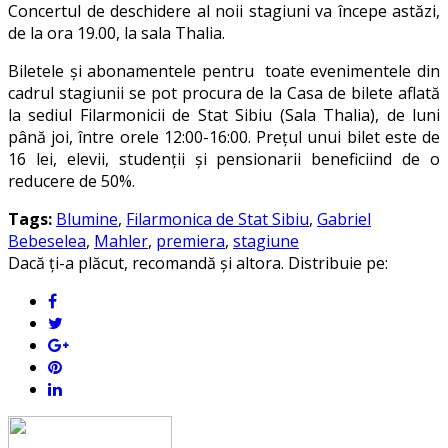
Concertul de deschidere al noii stagiuni va începe astăzi,
de la ora 19.00, la sala Thalia.
Biletele şi abonamentele pentru toate evenimentele din
cadrul stagiunii se pot procura de la Casa de bilete aflată
la sediul Filarmonicii de Stat Sibiu (Sala Thalia), de luni
până joi, între orele 12:00-16:00. Preţul unui bilet este de
16 lei, elevii, studenţii şi pensionarii beneficiind de o
reducere de 50%.
Tags:
Blumine
,
Filarmonica de Stat Sibiu
,
Gabriel
Bebeselea
,
Mahler
,
premiera
,
stagiune
Dacă ți-a plăcut, recomandă și altora. Distribuie pe: