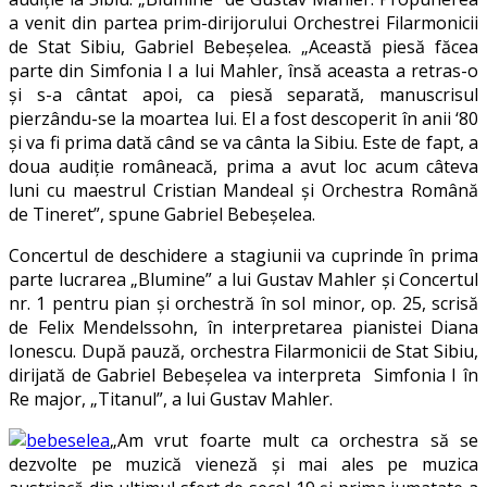
a venit din partea prim-dirijorului Orchestrei Filarmonicii
de Stat Sibiu, Gabriel Bebeșelea. „Această piesă făcea
parte din Simfonia I a lui Mahler, însă aceasta a retras-o
și s-a cântat apoi, ca piesă separată, manuscrisul
pierzându-se la moartea lui. El a fost descoperit în anii ‘80
și va fi prima dată când se va cânta la Sibiu. Este de fapt, a
doua audiție româneacă, prima a avut loc acum câteva
luni cu maestrul Cristian Mandeal și Orchestra Română
de Tineret”, spune Gabriel Bebeșelea.
Concertul de deschidere a stagiunii va cuprinde în prima
parte lucrarea „Blumine” a lui Gustav Mahler și Concertul
nr. 1 pentru pian şi orchestră în sol minor, op. 25, scrisă
de Felix Mendelssohn, în interpretarea pianistei Diana
Ionescu. După pauză, orchestra Filarmonicii de Stat Sibiu,
dirijată de Gabriel Bebeșelea va interpreta Simfonia I în
Re major, „Titanul”, a lui Gustav Mahler.
„Am vrut foarte mult ca orchestra să se
dezvolte pe muzică vieneză și mai ales pe muzica