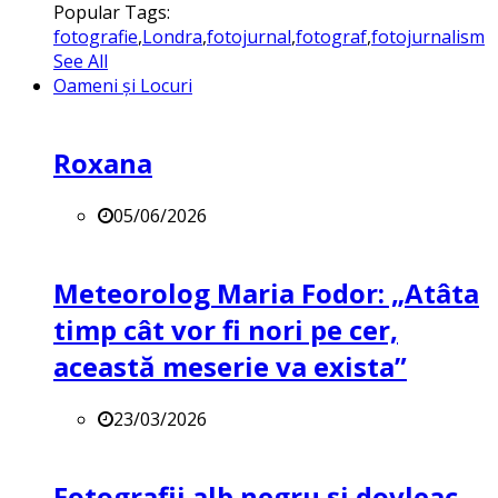
Popular Tags:
fotografie
,
Londra
,
fotojurnal
,
fotograf
,
fotojurnalism
See All
Oameni și Locuri
Roxana
05/06/2026
Meteorolog Maria Fodor: „Atâta
timp cât vor fi nori pe cer,
această meserie va exista”
23/03/2026
Fotografii alb negru și dovleac