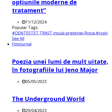
opțiunile moderne de
tratament”
11/12/2024
Popular Tags:
#DENTESTET
,
TRAST
,
insula prieteniei
,
Rosia
,
#copii
See All
Fotojurnal
Poezia unei lumi de mult uitate,
în fotografiile lui Jeno Major
05/05/2023
The Underground World
29/04/2023