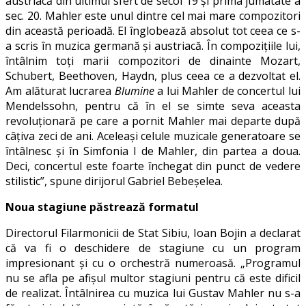
austriacă din ultimul sfert de secol 19 și prima jumatate a
sec. 20. Mahler este unul dintre cel mai mare compozitori
din această perioadă. El înglobează absolut tot ceea ce s-
a scris în muzica germană și austriacă. În compozițiile lui,
întâlnim toți marii compozitori de dinainte Mozart,
Schubert, Beethoven, Haydn, plus ceea ce a dezvoltat el.
Am alăturat lucrarea
Blumine
a lui Mahler de concertul lui
Mendelssohn, pentru că în el se simte seva aceasta
revoluționară pe care a pornit Mahler mai departe după
câțiva zeci de ani. Aceleași celule muzicale generatoare se
întâlnesc și în Simfonia I de Mahler, din partea a doua.
Deci, concertul este foarte închegat din punct de vedere
stilistic”, spune dirijorul Gabriel Bebeșelea.
Noua stagiune păstrează formatul
Directorul Filarmonicii de Stat Sibiu, Ioan Bojin a declarat
că va fi o deschidere de stagiune cu un program
impresionant și cu o orchestră numeroasă. „Programul
nu se afla pe afișul multor stagiuni pentru că este dificil
de realizat. Întâlnirea cu muzica lui Gustav Mahler nu s-a