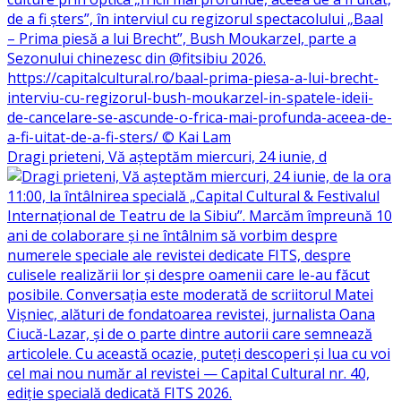
Dragi prieteni, Vă așteptăm miercuri, 24 iunie, d