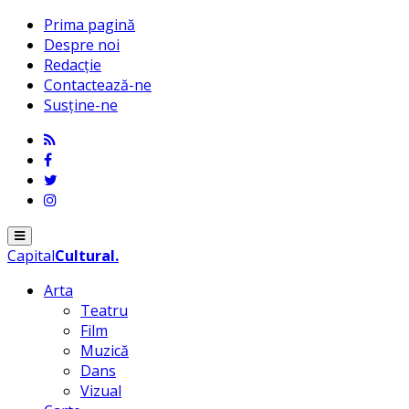
Prima pagină
Despre noi
Redacție
Contactează-ne
Susține-ne
Menu
Capital
Cultural
.
Arta
Teatru
Film
Muzică
Dans
Vizual