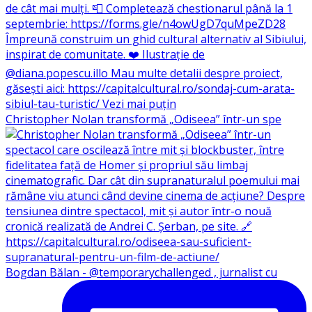
Christopher Nolan transformă „Odiseea” într-un spe
Bogdan Bălan - @temporarychallenged , jurnalist cu