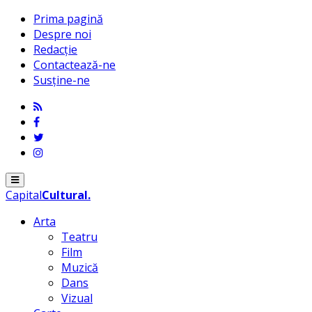
Prima pagină
Despre noi
Redacție
Contactează-ne
Susține-ne
Menu
Capital
Cultural
.
Arta
Teatru
Film
Muzică
Dans
Vizual