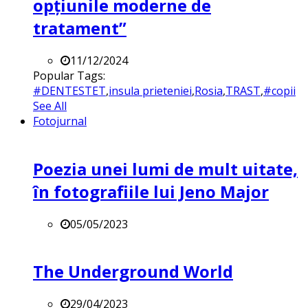
opțiunile moderne de
tratament”
11/12/2024
Popular Tags:
#DENTESTET
,
insula prieteniei
,
Rosia
,
TRAST
,
#copii
See All
Fotojurnal
Poezia unei lumi de mult uitate,
în fotografiile lui Jeno Major
05/05/2023
The Underground World
29/04/2023