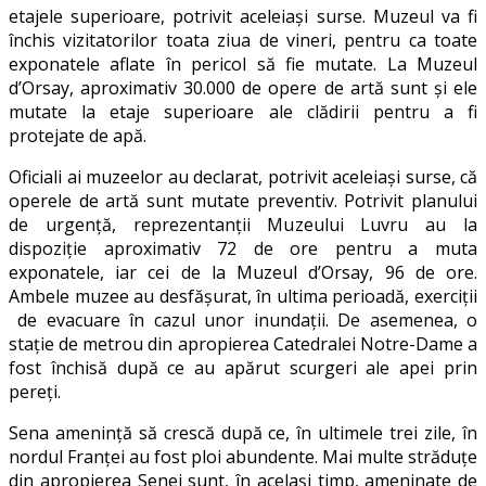
etajele superioare, potrivit aceleiași surse. Muzeul va fi
închis vizitatorilor toata ziua de vineri, pentru ca toate
exponatele aflate în pericol să fie mutate. La Muzeul
d’Orsay, aproximativ 30.000 de opere de artă sunt și ele
mutate la etaje superioare ale clădirii pentru a fi
protejate de apă.
Oficiali ai muzeelor au declarat, potrivit aceleiași surse, că
operele de artă sunt mutate preventiv. Potrivit planului
de urgență, reprezentanții Muzeului Luvru au la
dispoziție aproximativ 72 de ore pentru a muta
exponatele, iar cei de la Muzeul d’Orsay, 96 de ore.
Ambele muzee au desfășurat, în ultima perioadă, exerciții
de evacuare în cazul unor inundații. De asemenea, o
stație de metrou din apropierea Catedralei Notre-Dame a
fost închisă după ce au apărut scurgeri ale apei prin
pereți.
Sena amenință să crescă după ce, în ultimele trei zile, în
nordul Franței au fost ploi abundente. Mai multe străduțe
din apropierea Senei sunt, în același timp, ameninate de