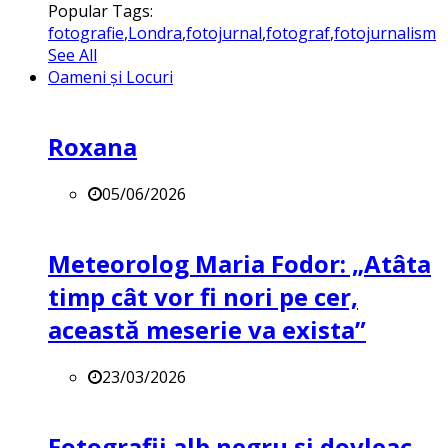
Popular Tags:
fotografie
,
Londra
,
fotojurnal
,
fotograf
,
fotojurnalism
See All
Oameni și Locuri
Roxana
05/06/2026
Meteorolog Maria Fodor: „Atâta
timp cât vor fi nori pe cer,
această meserie va exista”
23/03/2026
Fotografii alb negru și dovleac