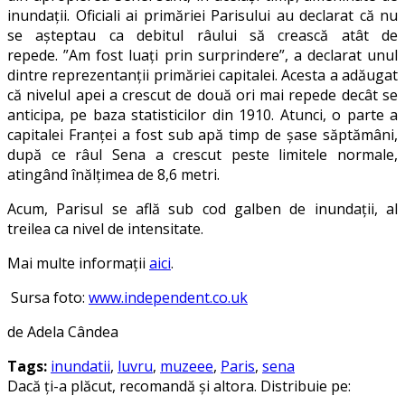
inundații. Oficiali ai primăriei Parisului au declarat că nu
se așteptau ca debitul râului să crească atât de
repede. ”Am fost luați prin surprindere”, a declarat unul
dintre reprezentanții primăriei capitalei. Acesta a adăugat
că nivelul apei a crescut de două ori mai repede decât se
anticipa, pe baza statisticilor din 1910. Atunci, o parte a
capitalei Franței a fost sub apă timp de șase săptămâni,
după ce râul Sena a crescut peste limitele normale,
atingând înălțimea de 8,6 metri.
Acum, Parisul se află sub cod galben de inundații, al
treilea ca nivel de intensitate.
Mai multe informații
aici
.
Sursa foto:
www.independent.co.uk
de Adela Cândea
Tags:
inundatii
,
luvru
,
muzeee
,
Paris
,
sena
Dacă ți-a plăcut, recomandă și altora. Distribuie pe: