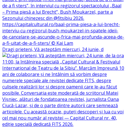
Dragi prieteni, Vă așteptăm miercuri, 24 iunie, d