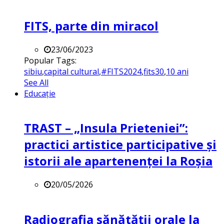
FITS, parte din miracol
23/06/2023
Popular Tags:
sibiu
,
capital cultural
,
#FITS2024
,
fits30
,
10 ani
See All
Educație
TRAST – „Insula Prieteniei”:
practici artistice participative și
istorii ale apartenenței la Roșia
20/05/2026
Radiografia sănătății orale la