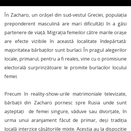
În Zacharo, un orășel din sud-vestul Greciei, populația
preponderent masculină are mari dificultăți în a găsi
partenere de viață. Migrația femeilor către marile orașe
are efecte vizibile în această localitate îndepărtată:
majoritatea bărbaților sunt burlaci. În pragul alegerilor
locale, primarul, pentru a fi reales, vine cu o promisiune
electorală surprinzătoare: le promite burlacilor locului
femei.
Precum în reality-show-urile matrimoniale televizate,
bărbații din Zacharo pornesc spre Rusia unde sunt
așteptați de femei singure, văduve sau divorțate, în
urma unui aranjament făcut de primar, deși tradiția
locală interzice căsătoriile mixte. Aceștia au la dispoziție