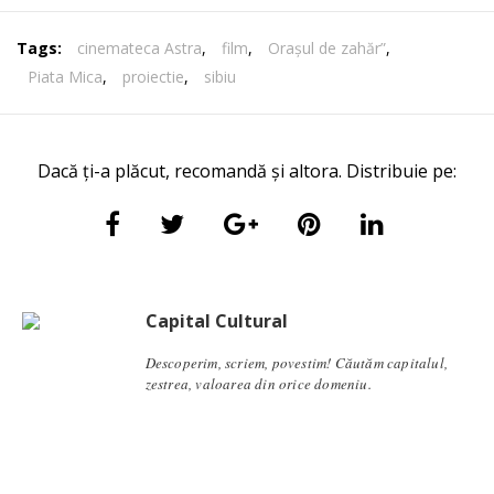
Tags:
cinemateca Astra
,
film
,
Orașul de zahăr”
,
Piata Mica
,
proiectie
,
sibiu
Dacă ți-a plăcut, recomandă și altora. Distribuie pe:
Capital Cultural
Descoperim, scriem, povestim! Căutăm capitalul,
zestrea, valoarea din orice domeniu.